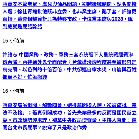
蔣萬安不管老鼠、虐兒與油品問題，卻越級喊倒閣、點名閣揆
人選；徐佳青痛批他既非立委、也非黨主席，亂了套。評論更
直指，這套粗糙算計只為轉移市政、卡位黨主席與2028，說
到底就是屁話幹話
16 小時前
許維志:中國黨務、政務、軍務三套系統砸下大量統戰經費滲
透台灣，內神通外鬼全面配合；台灣遭滲透程度甚至被形容是
烏克蘭、以色列的十倍百倍，中共卻連自家水災、山崩與百姓
都顧不好，忙著撒錢
16 小時前
蔣萬安高喊倒閣、解散國會，還推薦閣揆人選，卻被痛批「憲
法不及格」；若真倒閣成功，首先失業最多的反而是國民黨立
委。市政頹勢沒處理，卻拿中央政局博聲量，主持人直問：這
關台北市長屁事？說穿了只是政治作秀