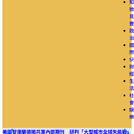
知
微
見
豐
政
治
國
際
S
財
經
生
活
社
會
娛
樂
美國智庫蘭德揭共軍內部期刊 研判「大型城市全域失能戰」