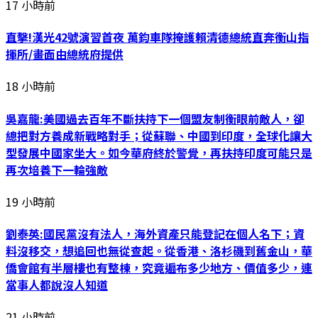
17 小時前
直擊!漢光42號演習首夜 萬鈞車隊掩護賴清德總統直奔衡山指
揮所/畫面由總統府提供
18 小時前
吳嘉龍:美國過去百年不斷扶持下一個盟友制衡眼前敵人，卻
總把對方養成新戰略對手；從蘇聯、中國到印度，全球化讓大
型發展中國家坐大。如今華府終於警覺，再扶持印度可能只是
再次培養下一輪強敵
19 小時前
劉泰英:國民黨沒有法人，海外資產只能登記在個人名下；資
料沒移交，想追回也無從查起。從香港、洛杉磯到舊金山，華
僑會館有半層樓也有整棟，究竟遍布多少地方、價值多少，連
當事人都說沒人知道
21 小時前