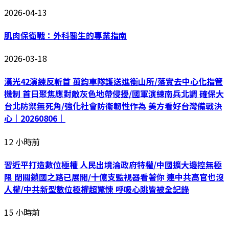
2026-04-13
肌肉保衛戰：外科醫生的專業指南
2026-03-18
漢光42演練反斬首 萬鈞車隊護送進衡山所/落實去中心化指管
機制 首日聚焦應對敵灰色地帶侵擾/國軍演練南兵北調 確保大
台北防禦無死角/強化社會防衛韌性作為 美方看好台灣備戰決
心｜20260806｜
12 小時前
習近平打造數位極權 人民出境淪政府特權/中國擴大邊控無極
限 閉關鎖國之路已展開/十億支監視器看著你 連中共高官也沒
人權/中共新型數位極權超驚悚 呼吸心跳皆被全記錄
15 小時前