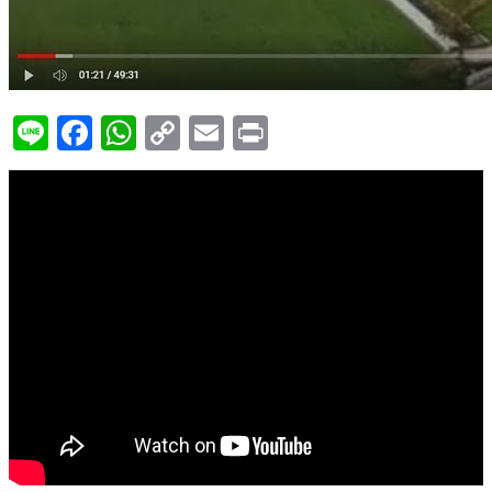
Line
Facebook
WhatsApp
Copy
Email
Print
Link