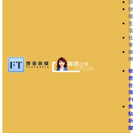
S
財
經
生
活
社
會
娛
樂
筱
君
台
灣
P
焦
點
新
聞