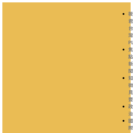
筱
君
台
灣
P
焦
點
新
聞
知
微
見
豐
政
治
國
際