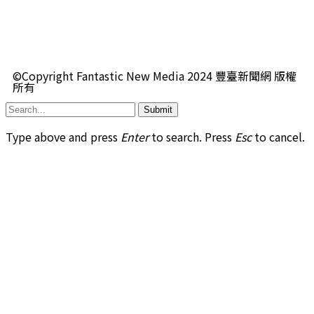
©Copyright Fantastic New Media 2024 豐臺新聞網 版權
所有
Submit
Type above and press
Enter
to search. Press
Esc
to cancel.