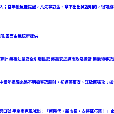
而入；當年他反覆提醒，凡先拿訂金、拿不出出貨證明的，很可
揮所/畫面由總統府提供
算計 無視幼童安全引爆民怨 蔣萬安逃避市政沒擔當 無能領導
時中當年提醒來路不明掮客恐騙財，卻遭蔣萬安、江啟臣猛攻；
選口號 手拿麥克風喊出：「新時代，新市長，支持蘇巧慧！」 獻