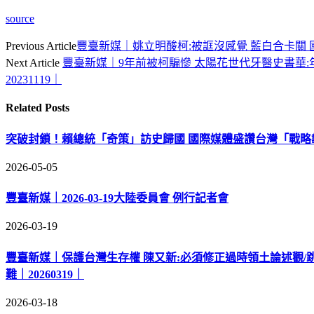
source
Previous Article
豐臺新媒｜姚立明酸柯:被誆沒感覺 藍白合卡關 國民
Next Article
豐臺新媒｜9年前被柯騙慘 太陽花世代牙醫史書華:年
20231119｜
Related
Posts
突破封鎖！賴總統「奇策」訪史歸國 國際媒體盛讚台灣「戰略
2026-05-05
豐臺新媒｜2026-03-19大陸委員會 例行記者會
2026-03-19
豐臺新媒｜保護台灣生存權 陳又新:必須修正過時領土論述觀/
難｜20260319｜
2026-03-18