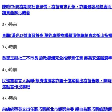
陳時中:防疫期間社會恐慌、疫苗需求孔急，詐騙最容易趁虛
譴責曲解污衊者
3 小時前
直擊!漢光42號演習首夜 萬鈞車隊掩護賴清德總統直奔衡山指
3 小時前
吳崑玉狠批三不市長 施政擺爛完全推卸責任責 蔣萬安滿腦選舉
4 小時前
民進黨發言人吳崢:慈濟遭掮客詐騙十億案翻出疫苗舊帳，陳
焦點當作沒事吧
4 小時前
前總統蔡英文出任蘇巧慧新北市競選主委 親自為蘇巧慧錄製競