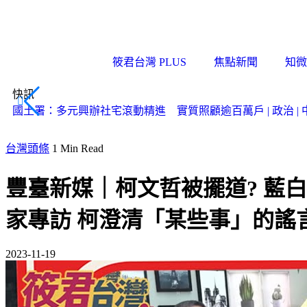
筱君台灣 PLUS
焦點新聞
知微
快訊
國土署：多元興辦社宅滾動精進 實質照顧逾百萬戶 | 政治 | 中
台灣頭條
1 Min Read
豐臺新媒｜柯文哲被擺道? 藍
家專訪 柯澄清「某些事」的謠言｜
2023-11-19