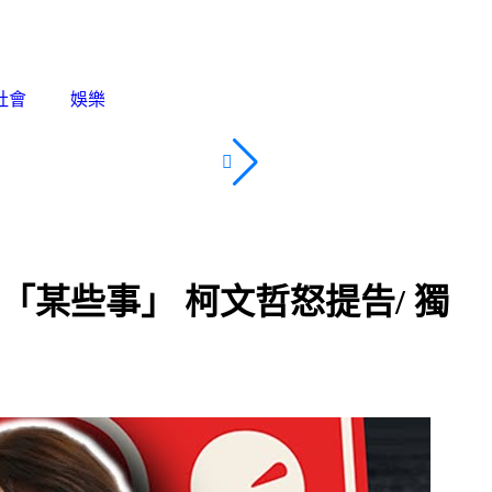
社會
娛樂
美中全面攤牌！從晶片到資
某些事」 柯文哲怒提告/ 獨