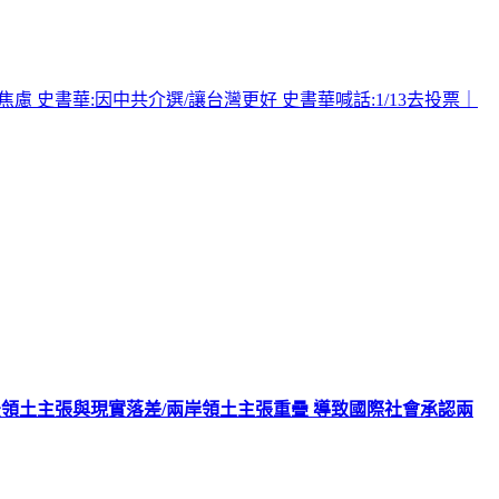
 史書華:因中共介選/讓台灣更好 史書華喊話:1/13去投票｜
法領土主張與現實落差/兩岸領土主張重疊 導致國際社會承認兩