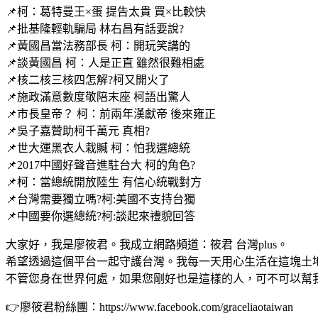
📌柯：葛特曼王×蛋 提告太貴 買×比較快
📌批基隆輕軌騙局 林右昌有話要說?
📌黃國昌當法務部長 柯：開玩笑講的
📌談黃國昌 柯：人是正直 雖然很難相處
📌核二核三核四怎解?柯又開火了
📌施政滿意數度敬陪末座 柯語出驚人
📌市長皇帝？ 柯：前兩年漢獻帝 後來雍正
📌吳子嘉贊助柯千萬元 真相?
📌世大運黑衣人栽贓 柯：怕我選總統
📌2017中國好聲音進駐台大 柯的角色?
📌柯：當總統開放陸生 有信心統戰對方
📌台灣需要獨立嗎?柯:美國不支持台獨
📌中國要你選總統?柯:談起來禮貌回答
大家好，我是廖筱君。我成立網路頻道：筱君 台灣plus。
希望透過這個平台一起守護台灣。我每一天用心生活在這塊土
不管您身在世界何處，如果您剛好也是這樣的人，可不可以幫
👉廖筱君粉絲團：https://www.facebook.com/graceliaotaiwan