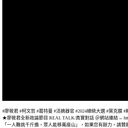
#廖筱君 #柯文哲 #葛特曼 #活摘器官 #2024總統大選 #葉克膜 #
★廖筱君全新政論節目 REAL TALK/真實對話 ＠網站連結→ https://www.
「一人難挑千斤擔，眾人能移萬座山」，如果您有餘力，請贊