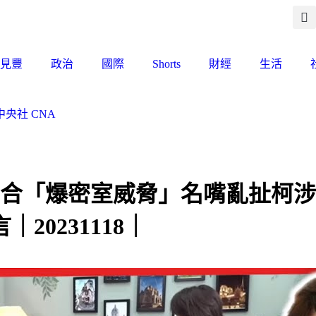
見豐
政治
國際
Shorts
財經
生活
央社 CNA
白合「爆密室威脅」名嘴亂扯柯涉「
20231118｜