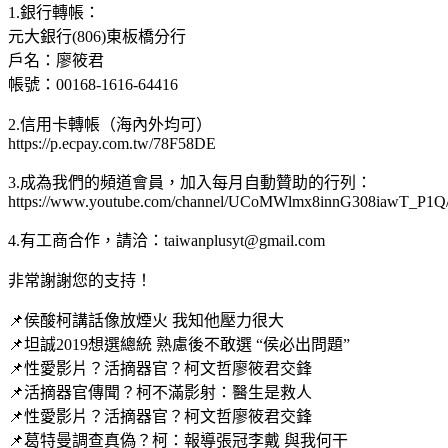
1.銀行轉帳：
元大銀行(806)東板橋分行
戶名：廖筱君
帳號：00168-1616-64416
2.信用卡轉帳（海內外均可）
https://p.ecpay.com.tw/78F58DE
3.成為我們的頻道會員，加入每月自動贊助的行列：
https://www.youtube.com/channel/UCoMWlmx8innG308iawT_P1Q/
4.有工商合作，請洽：
taiwanplusyt@gmail.com
非常謝謝您的支持！
📌侯酸柯講話像放煙火 我知他壓力很大
📌坦誠2019想選總統 熟慮後不敢選 “侯必出問題”
📌性愛影片？活摘器官？柯文哲廖筱君交鋒
📌活摘器官傳聞？柯不滿影射：醫生是救人
📌性愛影片？活摘器官？柯文哲廖筱君交鋒
📌葛特曼調查真偽？柯：報導張冠李戴 與我何干