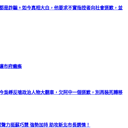
能都是詐騙。如今真相大白，他要求不實指控者向社會道歉，並
恐讓市府癱瘓
如今吳崢反嗆政治人物大翻車，欠阿中一個道歉，別再裝死轉移
聲力挺蘇巧慧 強勢加持 助攻新北市長選情！