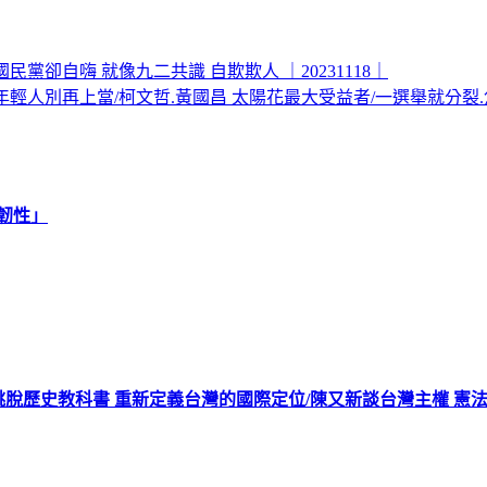
黨卻自嗨 就像九二共識 自欺欺人 ｜20231118｜
輕人別再上當/柯文哲.黃國昌 太陽花最大受益者/一選舉就分裂.焦慮
韌性」
跳脫歷史教科書 重新定義台灣的國際定位/陳又新談台灣主權 憲