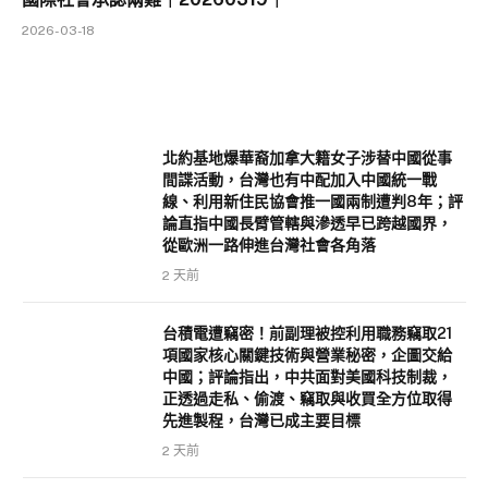
2026-03-18
北約基地爆華裔加拿大籍女子涉替中國從事
間諜活動，台灣也有中配加入中國統一戰
線、利用新住民協會推一國兩制遭判8年；評
論直指中國長臂管轄與滲透早已跨越國界，
從歐洲一路伸進台灣社會各角落
2 天前
台積電遭竊密！前副理被控利用職務竊取21
項國家核心關鍵技術與營業秘密，企圖交給
中國；評論指出，中共面對美國科技制裁，
正透過走私、偷渡、竊取與收買全方位取得
先進製程，台灣已成主要目標
2 天前