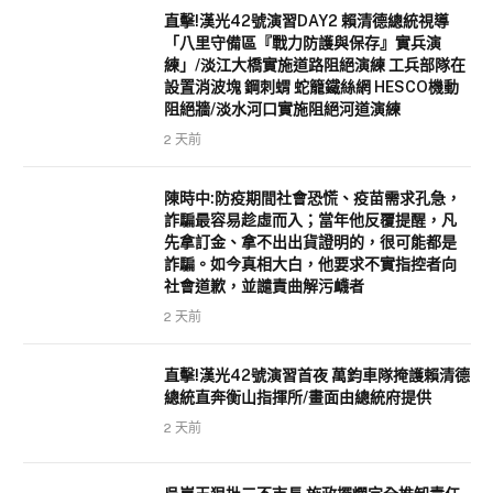
直擊!漢光42號演習DAY2 賴清德總統視導
「八里守備區『戰力防護與保存』實兵演
練」/淡江大橋實施道路阻絕演練 工兵部隊在
設置消波塊 鋼刺蝟 蛇籠鐵絲網 HESCO機動
阻絕牆/淡水河口實施阻絕河道演練
2 天前
陳時中:防疫期間社會恐慌、疫苗需求孔急，
詐騙最容易趁虛而入；當年他反覆提醒，凡
先拿訂金、拿不出出貨證明的，很可能都是
詐騙。如今真相大白，他要求不實指控者向
社會道歉，並譴責曲解污衊者
2 天前
直擊!漢光42號演習首夜 萬鈞車隊掩護賴清德
總統直奔衡山指揮所/畫面由總統府提供
2 天前