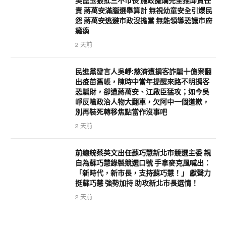
吳崑玉狠批三不市長 施政擺爛完全推卸責任
責 蔣萬安滿腦選舉算計 無視幼童安全引爆民
怨 蔣萬安逃避市政沒擔當 無能領導恐讓市府
癱瘓
2 天前
民進黨發言人吳崢:慈濟遭掮客詐騙十億案翻
出疫苗舊帳，陳時中當年提醒來路不明掮客
恐騙財，卻遭蔣萬安、江啟臣猛攻；如今吳
崢反嗆政治人物大翻車，欠阿中一個道歉，
別再裝死轉移焦點當作沒事吧
2 天前
前總統蔡英文出任蘇巧慧新北市競選主委 親
自為蘇巧慧錄製競選口號 手拿麥克風喊出：
「新時代，新市長，支持蘇巧慧！」 獻聲力
挺蘇巧慧 強勢加持 助攻新北市長選情！
2 天前