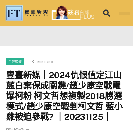
筱君台灣 PL
焦點新聞
知微見豐
1 Min Read
台灣頭條
豐臺新媒｜2024仇恨值定江山
藍白棄保成關鍵/趙少康空戰電
爆柯粉 柯文哲想複製2018勝選
模式/趙少康空戰剉柯文哲 藍小
雞被迫參戰? ｜20231125｜
2023-11-25