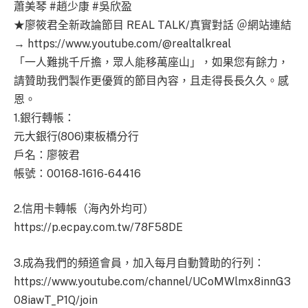
蕭美琴 #趙少康 #吳欣盈
★廖筱君全新政論節目 REAL TALK/真實對話 ＠網站連結
→ https://www.youtube.com/@realtalkreal
「一人難挑千斤擔，眾人能移萬座山」，如果您有餘力，
請贊助我們製作更優質的節目內容，且走得長長久久。感
恩。
1.銀行轉帳：
元大銀行(806)東板橋分行
戶名：廖筱君
帳號：00168-1616-64416
2.信用卡轉帳（海內外均可）
https://p.ecpay.com.tw/78F58DE
3.成為我們的頻道會員，加入每月自動贊助的行列：
https://www.youtube.com/channel/UCoMWlmx8innG3
08iawT_P1Q/join