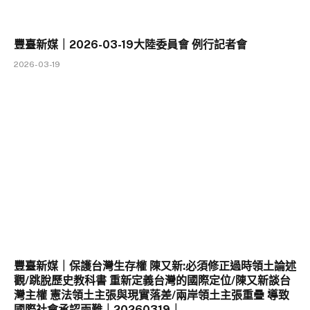
豐臺新媒｜2026-03-19大陸委員會 例行記者會
2026-03-19
豐臺新媒｜保護台灣生存權 陳又新:必須修正過時領土論述
觀/跳脫歷史教科書 重新定義台灣的國際定位/陳又新談台
灣主權 憲法領土主張與現實落差/兩岸領土主張重疊 導致
國際社會承認兩難｜20260319｜