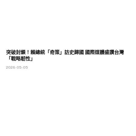
突破封鎖！賴總統「奇策」訪史歸國 國際媒體盛讚台灣
「戰略韌性」
2026-05-05