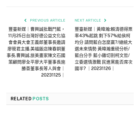
PREVIOUS ARTICLE
NEXT ARTICLE
豐臺新媒｜曹興誠批戰鬥藍，
豐臺新媒｜黃暐瀚:賴清德得票
11月25日台灣好德公益文化協
率43%起跳 剩下57%給侯柯
會會員大會王義郎董事長邀請
均分 請問藍白怎麼贏?/總統大
廖筱君主播.美福飯店陳春銅董
選未來情勢 黃暐瀚重磅分析/
事長.曹興誠.旅美畫家陳文石國
藍白分手 藍小雞切割柯文哲/
策顧問廖全平廖大平董事長施
立委選情激戰 民進黨能否席次
勝善董事長等人與會｜
國半? ｜20231126｜
20231125｜
RELATED
POSTS