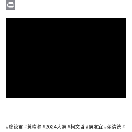
Link
Email
Print
#廖筱君 #黃暐瀚 #2024大選 #柯文哲 #侯友宜 #賴清德 #