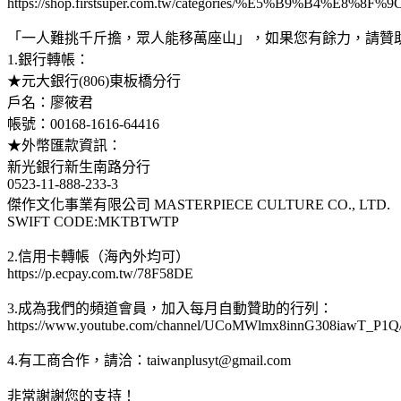
https://shop.firstsuper.com.tw/categories/%E5%B9%B4%E8
「一人難挑千斤擔，眾人能移萬座山」，如果您有餘力，請贊
1.銀行轉帳：
★元大銀行(806)東板橋分行
戶名：廖筱君
帳號：00168-1616-64416
★外幣匯款資訊：
新光銀行新生南路分行
0523-11-888-233-3
傑作文化事業有限公司 MASTERPIECE CULTURE CO., LTD.
SWIFT CODE:MKTBTWTP
2.信用卡轉帳（海內外均可）
https://p.ecpay.com.tw/78F58DE
3.成為我們的頻道會員，加入每月自動贊助的行列：
https://www.youtube.com/channel/UCoMWlmx8innG308iawT_P1Q/
4.有工商合作，請洽：
taiwanplusyt@gmail.com
非常謝謝您的支持！