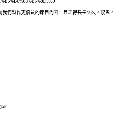
%8F%9C%E5%B0%88%E5%8D%80
助我們製作更優質的節目內容，且走得長長久久。感恩。
join