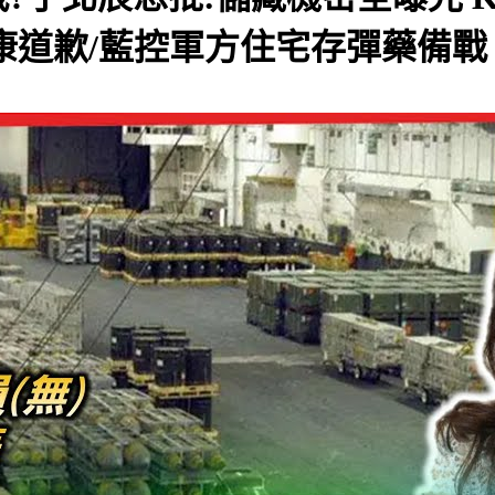
歉/藍控軍方住宅存彈藥備戰 軍方