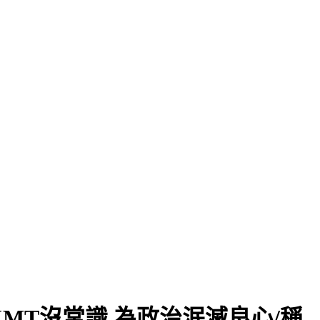
MT沒常識 為政治泯滅良心/稱