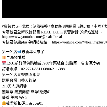
#廖筱君 #于北辰 #儲備彈藥 #泰勒絲 #國民黨 #趙少康 #中國介
★廖筱君全新政論節目 REAL TALK/真實對話 ＠網站連結→
https://www.youtube.com/@realtalkreal
★筱君健康plus ＠網站連結→ https://youtube.com/@healthyplusyt
第一名店
最新年菜來了
早鳥預購禮
12/31前訂購佛跳牆或3988年菜組合.加贈第一名店保冷袋
訂購專線：02 2721-6611 0800-211-388
第一名店喜樂團圓年菜
選用台灣自養天麴豬
210天人道飼養
無農藥 無瘦肉精 無藥物殘留
營養 美味 安心
筱君折扣碼firstsuper01