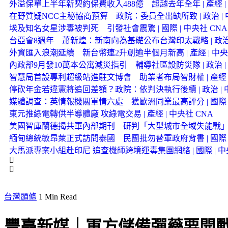
外溢保單上半年新契約保費收入488億 超越去年全年 | 產經 | 
在野質疑NCC主秘協商預算 政院：委員全出缺所致 | 政治 | 
埃及知名女星涉毒被判死 引發社會震驚 | 國際 | 中央社 CNA
台亞會8週年 蕭新煌：新南向為基礎公布台灣印太戰略 | 政治 |
外資匯入浪潮延續 新台幣連2升創逾半個月新高 | 產經 | 中央
內政部9月發10萬本公寓減災指引 輔導社區設防災隊 | 政治 | 
智慧局首設專利超級站進駐文博會 助業者布局智財權 | 產經 |
停砍年金若違憲將追回差額？政院：依判決執行後續 | 政治 | 中
媒體調查：英情報機關軍情六處 獲歐洲同業最高評分 | 國際 |
東元推綠電轉供半導體廠 攻綠電交易 | 產經 | 中央社 CNA
美國智庫蘭德揭共軍內部期刊 研判「大型城市全域失能戰
緬甸總統敏昂萊正式訪問泰國 民團批勿替軍政府背書 | 國際 |
大馬派專案小組赴印尼 追查機師跨境運毒集團網絡 | 國際 | 中
台灣頭條
1 Min Read
豐臺新媒｜軍方儲備彈藥要開戰?