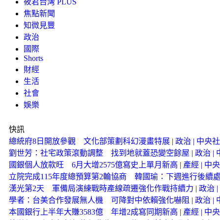
筱君台灣 PLUS
焦點新聞
知微見豐
政治
國際
Shorts
財經
生活
社會
娛樂
快訊
總統府8日開放參觀 文化部策劃科幻漫畫特展 | 政治 | 中央社 
劉世芳：社宅政策滾動調整 找到地就蓋恐變空餘屋 | 政治 | 中
國銀個人放款旺 6月大增2575億寫史上單月新高 | 產經 | 中央
立院完成115年度總預算第2輪協商 韓國瑜：下週進行後續處理 |
漢光第2天 軍備局演練戰時產線疏遷強化作戰持續力 | 政治 | 
學者：台美合作發展無人機 可降對中依賴強化嚇阻 | 政治 | 中
本國銀行上半年大賺3583億 年增2成寫同期新高 | 產經 | 中央