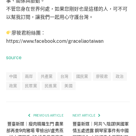
事、關係與脈動。
不管您身在世界何處，如果您剛好也是這樣的人，可不可
以幫我訂閱，讓我們一起用心守護台灣。
廖筱君粉絲團：
https://www.facebook.com/graceliaotaiwan
source
中國
兩岸
共產黨
台灣
國民黨
廖筱君
政治
政黨
民眾黨
民進黨
美國
PREVIOUS ARTICLE
NEXT ARTICLE
豐臺新媒｜瘦肉精羅生門 農業
豐臺新媒｜阿共ㄟ陰謀!英國軍
部再查9肉豬場 零檢出!/盧秀燕
情五處透露 鋼琴家事件有中國