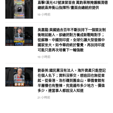
直擊!漢光42號演習首夜 萬鈞車隊掩護賴清德
總統直奔衡山指揮所/畫面由總統府提供
19 小時前
吳嘉龍:美國過去百年不斷扶持下一個盟友制
衡眼前敵人，卻總把對方養成新戰略對手；
從蘇聯、中國到印度，全球化讓大型發展中
國家坐大。如今華府終於警覺，再扶持印度
可能只是再次培養下一輪強敵
19 小時前
劉泰英:國民黨沒有法人，海外資產只能登記
在個人名下；資料沒移交，想追回也無從查
起。從香港、洛杉磯到舊金山，華僑會館有
半層樓也有整棟，究竟遍布多少地方、價值
多少，連當事人都說沒人知道
21 小時前