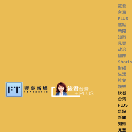
筱君
台灣
PLUS
焦點
新聞
知微
見豐
政治
國際
Shorts
財經
生活
社會
娛樂
筱君
台灣
PLUS
焦點
新聞
知微
見豐