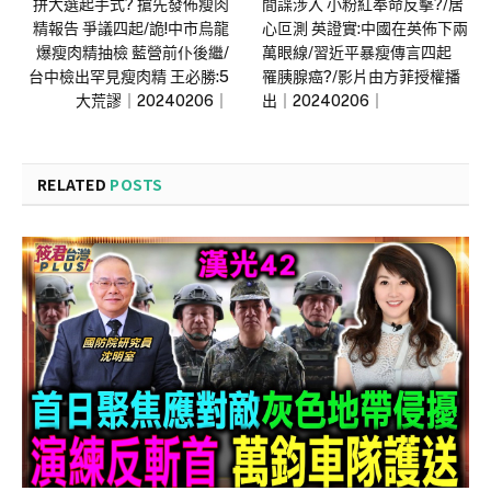
拼大選起手式? 搶先發佈瘦肉
間諜涉入 小粉紅奉命反擊?/居
精報告 爭議四起/詭!中市烏龍
心叵測 英證實:中國在英佈下兩
爆瘦肉精抽檢 藍營前仆後繼/
萬眼線/習近平暴瘦傳言四起
台中檢出罕見瘦肉精 王必勝:5
罹胰腺癌?/影片由方菲授權播
大荒謬｜20240206｜
出｜20240206｜
RELATED
POSTS