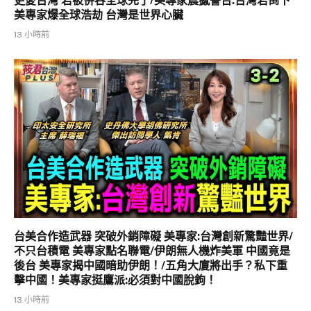
更愛台灣 若被併吞全球完了/美專家震撼警告:台灣若倒下
美專家爆全球浩劫 台灣是世界心臟
13 小時前
台美合作造武器 突破外銷障礙 美專家:台灣創新驚豔世界/
不只台積電 美專家點名聯電/伊朗無人機炸美軍 中國竟是
後台 美專家揭中國暗助伊朗！/五角大廈將出手？私下重
擊中國！美專家挺鷹派:必須對中國脫鉤！
13 小時前