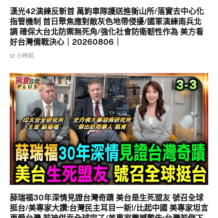
漢光42演練反斬首 萬鈞車隊護送進衡山所/落實去中心化
指管機制 首日聚焦應對敵灰色地帶侵擾/國軍演練南兵北
調 確保大台北防禦無死角/強化社會防衛韌性作為 美方看
好台灣備戰決心｜20260806｜
12 小時前
薛瑞福30年深情見證台灣奇蹟 美台是生死盟友 號召全球
挺台/美專家大讚:台灣民主耳目一新!/比起中國 美專家坦言