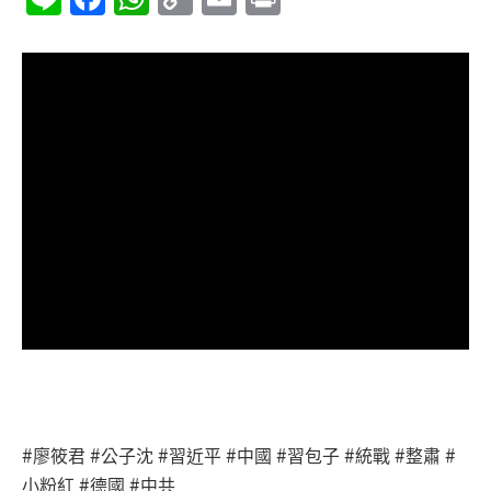
Link
#廖筱君 #公子沈 #習近平 #中國 #習包子 #統戰 #整肅 #
小粉紅 #德國 #中共