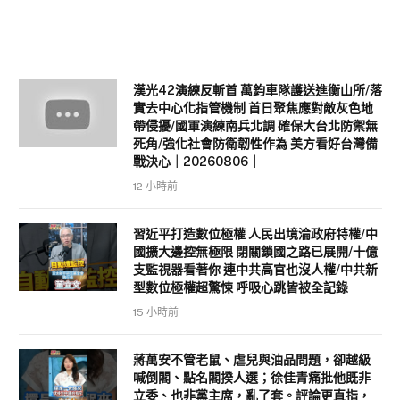
漢光42演練反斬首 萬鈞車隊護送進衡山所/落
實去中心化指管機制 首日聚焦應對敵灰色地
帶侵擾/國軍演練南兵北調 確保大台北防禦無
死角/強化社會防衛韌性作為 美方看好台灣備
戰決心｜20260806｜
12 小時前
習近平打造數位極權 人民出境淪政府特權/中
國擴大邊控無極限 閉關鎖國之路已展開/十億
支監視器看著你 連中共高官也沒人權/中共新
型數位極權超驚悚 呼吸心跳皆被全記錄
15 小時前
蔣萬安不管老鼠、虐兒與油品問題，卻越級
喊倒閣、點名閣揆人選；徐佳青痛批他既非
立委、也非黨主席，亂了套。評論更直指，