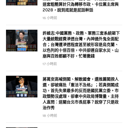
這套粗糙算計只為轉移市政、卡位黨主席與
2028，說到底就是屁話幹話
16 小時前
許維志:中國黨務、政務、軍務三套系統砸下
大量統戰經費滲透台灣，內神通外鬼全面配
合；台灣遭滲透程度甚至被形容是烏克蘭、
以色列的十倍百倍，中共卻連自家水災、山
崩與百姓都顧不好，忙著撒錢
17 小時前
蔣萬安高喊倒閣、解散國會，還推薦閣揆人
選，卻被痛批「憲法不及格」；若真倒閣成
功，首先失業最多的反而是國民黨立委。市
政頹勢沒處理，卻拿中央政局博聲量，主持
人直問：這關台北市長屁事？說穿了只是政
治作秀
18 小時前