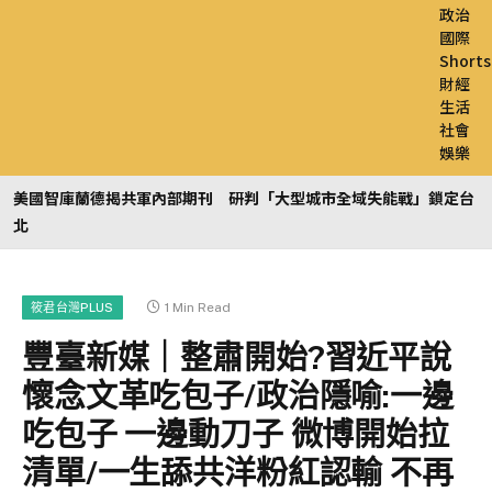
政治
國際
Shorts
財經
生活
社會
娛樂
美國智庫蘭德揭共軍內部期刊 研判「大型城市全域失能戰」鎖定台
北
1 Min Read
筱君台灣PLUS
豐臺新媒｜整肅開始?習近平說
懷念文革吃包子/政治隱喻:一邊
吃包子 一邊動刀子 微博開始拉
清單/一生舔共洋粉紅認輸 不再