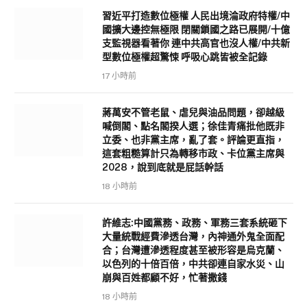
習近平打造數位極權 人民出境淪政府特權/中
國擴大邊控無極限 閉關鎖國之路已展開/十億
支監視器看著你 連中共高官也沒人權/中共新
型數位極權超驚悚 呼吸心跳皆被全記錄
17 小時前
蔣萬安不管老鼠、虐兒與油品問題，卻越級
喊倒閣、點名閣揆人選；徐佳青痛批他既非
立委、也非黨主席，亂了套。評論更直指，
這套粗糙算計只為轉移市政、卡位黨主席與
2028，說到底就是屁話幹話
18 小時前
許維志:中國黨務、政務、軍務三套系統砸下
大量統戰經費滲透台灣，內神通外鬼全面配
合；台灣遭滲透程度甚至被形容是烏克蘭、
以色列的十倍百倍，中共卻連自家水災、山
崩與百姓都顧不好，忙著撒錢
18 小時前