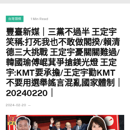
1 Min Read
台灣頭條
豐臺新媒｜三黨不過半 王定宇
笑稱:打死我也不敢做閣揆/賴清
德三大挑戰 王定宇憂關關難過/
韓國瑜傅崐萁爭搶鎂光燈 王定
宇:KMT要承擔/王定宇勸KMT
不要用選舉謠言混亂國家體制｜
20240220｜
2024-02-20