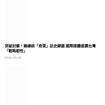
突破封鎖！賴總統「奇策」訪史歸國 國際媒體盛讚台灣
「戰略韌性」
2026-05-05