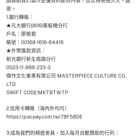
請贊助我們製作更優質的節目內容，且走得長長久久。感
恩。
1.銀行轉帳：
★元大銀行(806)東板橋分行
戶名：廖筱君
帳號：00168-1616-64416
★外幣匯款資訊：
新光銀行新生南路分行
0523-11-888-233-3
傑作文化事業有限公司 MASTERPIECE CULTURE CO.,
LTD.
SWIFT CODE:MKTBTWTP
2.信用卡轉帳（海內外均可）
https://p.ecpay.com.tw/78F58DE
3.成為我們的頻道會員，加入每月自動贊助的行列：