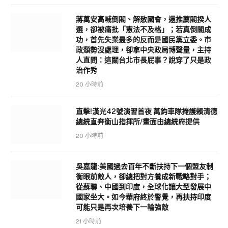
蔣萬安高喊倒閣、解散國會，還推薦閣揆人
選，卻被痛批「憲法不及格」；若真倒閣成
功，首先失業最多的反而是國民黨立委。市
政頹勢沒處理，卻拿中央政局博聲量，主持
人直問：這關台北市長屁事？說穿了只是政
治作秀
20 小時前
直擊!漢光42號演習首夜 萬鈞車隊掩護賴清德
總統直奔衡山指揮所/畫面由總統府提供
20 小時前
吳嘉龍:美國過去百年不斷扶持下一個盟友制
衡眼前敵人，卻總把對方養成新戰略對手；
從蘇聯、中國到印度，全球化讓大型發展中
國家坐大。如今華府終於警覺，再扶持印度
可能只是再次培養下一輪強敵
21 小時前