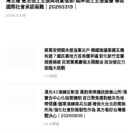
灣主權 憲法領土主張與現實落差/兩岸領土主張重疊 導致
國際社會承認兩難｜20260319｜
2026-03-18
蔣萬安倒閣未遂淪重災戶 韓國瑜議事藏玄機
有詭？國民黨地方首長爆爭議 彰化新竹宜蘭
接連搞砸 民眾黨黨慶兩太陽黯淡 政治號召力
面臨大挑戰
1 小時前
漢光42演練反斬首 萬鈞車隊護送進衡山所/落
實去中心化指管機制 首日聚焦應對敵灰色地
帶侵擾/國軍演練南兵北調 確保大台北防禦無
死角/強化社會防衛韌性作為 美方看好台灣備
戰決心｜20260806｜
14 小時前