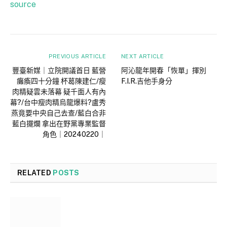
source
PREVIOUS ARTICLE
NEXT ARTICLE
豐臺新媒｜立院開議首日 藍營
阿沁龍年開春「恢單」揮別
癱瘓四十分鐘 杯葛陳建仁/瘦
F.I.R.吉他手身分
肉精疑雲未落幕 疑千面人有內
幕?/台中瘦肉精烏龍爆料?盧秀
燕竟要中央自己去查/藍白合非
藍白擺爛 拿出在野黨專業監督
角色｜20240220｜
RELATED
POSTS