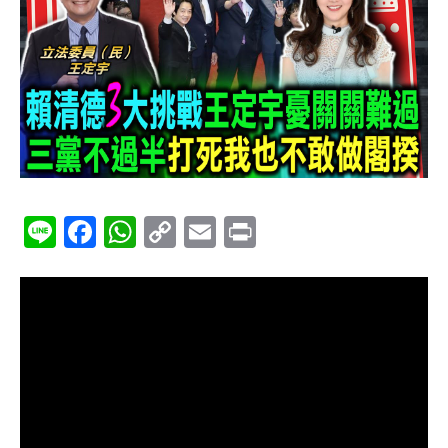
Line
Facebook
WhatsApp
Copy
Email
Print
Link