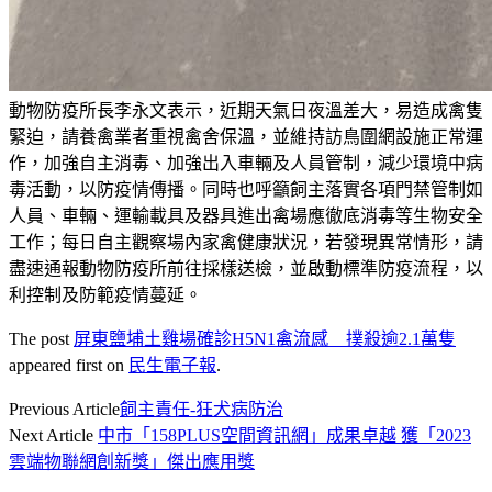
動物防疫所長李永文表示，近期天氣日夜溫差大，易造成禽隻
緊迫，請養禽業者重視禽舍保溫，並維持訪鳥圍網設施正常運
作，加強自主消毒、加強出入車輛及人員管制，減少環境中病
毒活動，以防疫情傳播。同時也呼籲飼主落實各項門禁管制如
人員、車輛、運輸載具及器具進出禽場應徹底消毒等生物安全
工作；每日自主觀察場內家禽健康狀況，若發現異常情形，請
盡速通報動物防疫所前往採樣送檢，並啟動標準防疫流程，以
利控制及防範疫情蔓延。
The post
屏東鹽埔土雞場確診H5N1禽流感 撲殺逾2.1萬隻
appeared first on
民生電子報
.
Previous Article
飼主責任-狂犬病防治
Next Article
中市「158PLUS空間資訊網」成果卓越 獲「2023
雲端物聯網創新獎」傑出應用獎