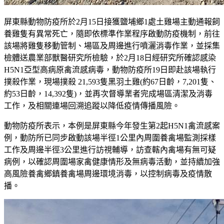
屏東縣動物防疫所於2月15日接獲鹽埔鄉1處土雞場主動通報飼
養雞隻有異常死亡，隨即依標準作業程序啟動防疫機制，前往
該場將雞隻移動管制、場區及周邊進行噴灑消毒作業，並採集
檢體送農業部獸醫研究所檢驗，於2月18日經研究所確認感染
H5N1亞型高病原禽流感病毒，動物防疫所19日即赴該場執行
撲殺作業，現場撲殺 21,593隻黑羽土雞(約67日齡，7,201隻、
約53日齡，14,392隻)，並再次督導業者完成場區清潔及消毒
工作，及相關連場回溯追蹤以降低疫情傳播風險。
動物防疫所表示，本例是屏東縣今年發生第2起H5N1禽流感案
例，動防所已同步啟動該場半徑1公里內周圍養禽場監測採樣
工作及周邊半徑3公里進行訪視輔導，訪查轄內禽場有無可疑
病例，以確認周圍場家禽健康情形及無病毒活動，並持續加強
高風險養禽鄉鎮養禽場周邊環境消毒，以控制病毒及疫情散
播。