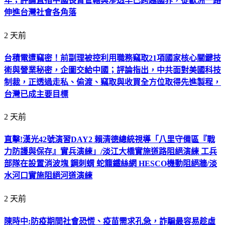
年；評論直指中國長臂管轄與滲透早已跨越國界，從歐洲一路
伸進台灣社會各角落
2 天前
台積電遭竊密！前副理被控利用職務竊取21項國家核心關鍵技
術與營業秘密，企圖交給中國；評論指出，中共面對美國科技
制裁，正透過走私、偷渡、竊取與收買全方位取得先進製程，
台灣已成主要目標
2 天前
直擊!漢光42號演習DAY2 賴清德總統視導「八里守備區『戰
力防護與保存』實兵演練」/淡江大橋實施道路阻絕演練 工兵
部隊在設置消波塊 鋼刺蝟 蛇籠鐵絲網 HESCO機動阻絕牆/淡
水河口實施阻絕河道演練
2 天前
陳時中:防疫期間社會恐慌、疫苗需求孔急，詐騙最容易趁虛