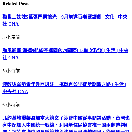
Related
Posts
勸世三姊妹5萬張門票搶光 9月前進百老匯讀劇 | 文化 | 中央
社 CNA
3 小時前
颱風影響 海運9航線空運國內79國際115航次取消 | 生活 | 中央
社 CNA
5 小時前
特教與弱勢青年赴西班牙 挑戰百公里徒步朝聖之路 | 生活 |
中央社 CNA
6 小時前
北約基地爆華裔加拿大籍女子涉替中國從事間諜活動，台灣也
有中配加入中國統一戰線、利用新住民協會推一國兩制遭判8