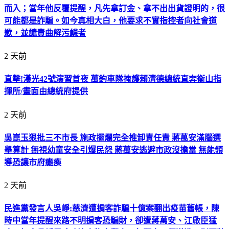
而入；當年他反覆提醒，凡先拿訂金、拿不出出貨證明的，很
可能都是詐騙。如今真相大白，他要求不實指控者向社會道
歉，並譴責曲解污衊者
2 天前
直擊!漢光42號演習首夜 萬鈞車隊掩護賴清德總統直奔衡山指
揮所/畫面由總統府提供
2 天前
吳崑玉狠批三不市長 施政擺爛完全推卸責任責 蔣萬安滿腦選
舉算計 無視幼童安全引爆民怨 蔣萬安逃避市政沒擔當 無能領
導恐讓市府癱瘓
2 天前
民進黨發言人吳崢:慈濟遭掮客詐騙十億案翻出疫苗舊帳，陳
時中當年提醒來路不明掮客恐騙財，卻遭蔣萬安、江啟臣猛