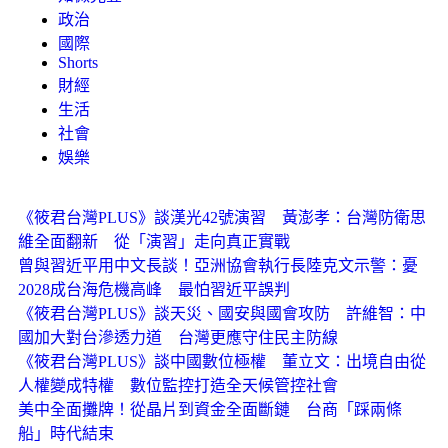
政治
國際
Shorts
財經
生活
社會
娛樂
《筱君台灣PLUS》談漢光42號演習 黃澎孝：台灣防衛思
維全面翻新 從「演習」走向真正實戰
曾與習近平用中文長談！亞洲協會執行長陸克文示警：憂
2028成台海危機高峰 最怕習近平誤判
《筱君台灣PLUS》談天災、國安與國會攻防 許維智：中
國加大對台滲透力道 台灣更應守住民主防線
《筱君台灣PLUS》談中國數位極權 董立文：出境自由從
人權變成特權 數位監控打造全天候管控社會
美中全面攤牌！從晶片到資金全面斷鏈 台商「踩兩條
船」時代結束