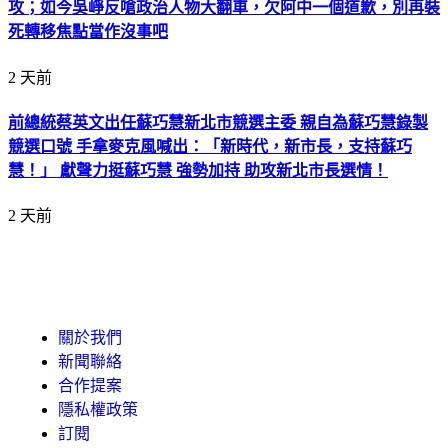
攻；如今吳崢反嗆政治人物大翻車，欠阿中一個道歉，別再裝
死轉移焦點當作沒事吧
2 天前
前總統蔡英文出任蘇巧慧新北市競選主委 親自為蘇巧慧錄製
競選口號 手拿麥克風喊出：「新時代，新市長，支持蘇巧
慧！」 獻聲力挺蘇巧慧 強勢加持 助攻新北市長選情！
2 天前
關於我們
新聞聯絡
合作提案
隱私權政策
訂閱