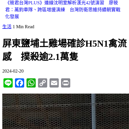
《筱君台灣PLUS》連線沈明室解析漢光42號演習 廖筱
君：萬鈞車隊、跨區增援演練 台灣防衛思維持續朝實戰
化發展
生活
1 Min Read
屏東鹽埔土雞場確診H5N1禽流
感 撲殺逾2.1萬隻
2024-02-20
Line
Facebook
WhatsApp
Copy
Email
Print
Link