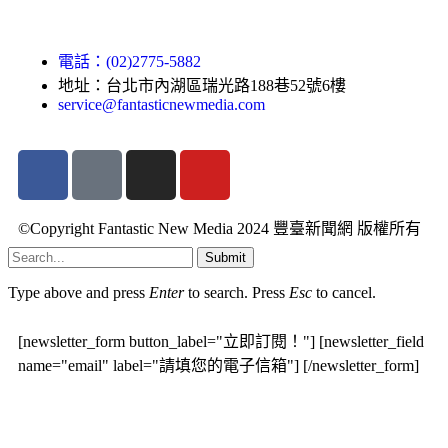
電話：(02)2775-5882
地址：台北市內湖區瑞光路188巷52號6樓
service@fantasticnewmedia.com
©Copyright Fantastic New Media 2024 豐臺新聞網 版權所有
Submit
Type above and press
Enter
to search. Press
Esc
to cancel.
[newsletter_form button_label="立即訂閱！"] [newsletter_field
name="email" label="請填您的電子信箱"] [/newsletter_form]