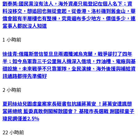
劉泰英:國民黨沒有法人，海外資產只能登記在個人名下；資
料沒移交，想追回也無從查起。從香港、洛杉磯到舊金山，華
僑會館有半層樓也有整棟，究竟遍布多少地方、價值多少，連
當事人都說沒人知道
1 小時前
徐佳青:俄羅斯曾信誓旦旦兩週殲滅烏克蘭，戰爭卻打了四年
半；如今烏軍靠三千公里無人機深入俄境，炸油槽、電廠與基
礎設施。未來戰爭不只靠軍隊，全民演練、海外後援與補給資
訊通路都得先準備好
2 小時前
夏莉絲幼兒園虐童案家長砸書包抗議蔣萬安 ！蔣萬安遭諷想
當蔣總統 藍委真敢倒閣解散國會？ 基隆市長選戰 謝國樑童子
瑋民調僅差2.5％
22 小時前