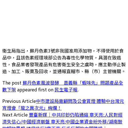
衛生局指出，蘇丹色素3號非我國准用添加物，不得使用於食
品中，且該色素經環境部公告為毒性化學物質，具潛在致癌
性，食品業者發現產品有危害衛生安全之虞時，應主動停止製
造、加工、販賣及回收，並通報直轄市、縣（市）主管機關。
The post
蘇丹色素風波發酵 嘉義縣「蝦味先」問題產品全
數下架
appeared first on
民生電子報
.
Previous Article
中市建設局邀顧問及公會賞燈 體驗中台灣元
宵燈會「龍之異次元」絢爛！
Next Article
豐臺新媒｜中共印鈔仍陷通縮 章天亮:人民對經
濟失信心/中國經濟崩盤 章天亮:中國企業資金紛外移/湖南鼓