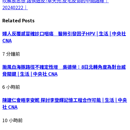
吹解放思想 諸侯造反?章天亮:反毛反鄧的中間路線｜
20240222｜
Related
Posts
婦人反覆感冒確診口咽癌 醫揪引發因子HPV | 生活 | 中央社
CNA
7 分鐘前
颱風白海豚路徑不確定性增 吳德榮：8日北轉角度為對台威
脅關鍵 | 生活 | 中央社 CNA
6 小時前
陳建仁會晤李安妮 探討李登輝記憶工程合作可能 | 生活 | 中央
社 CNA
10 小時前