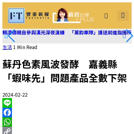
筱君台灣 PLUS
焦點新聞
知微見豐
賴清德親自參與漢光深夜演練 「萬鈞車隊」護送前進指揮所
生活
1 Min Read
蘇丹色素風波發酵 嘉義縣
「蝦味先」問題產品全數下架
2024-02-22
Line
Facebook
WhatsApp