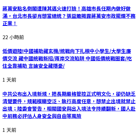
蔣萬安點名倒閣遭陳其邁火速打臉！高雄市長任期內做好做
滿，台北市長卻肖想當總統？張益贍揭露蔣萬安市政擺爛不務
正業！
22 小時前
低價遊陸!中國補助藏玄機/統戰向下扎根中小學生/大學生廉
價交流 藏中國統戰新招/兩岸交流陷阱 中國低價統戰圈套/吃
住全靠補助 言論安全藏隱憂/
1 天前
中共公布出入境新規，把長期嚴格管控正式明文化，卻仍缺乏
清楚要件，規範模糊空泛、執行高度任意，想禁止出境就禁止
出境；陸委會警告，相關國安與出入境法令持續翻新，國人赴
中前務必評估人身安全與自由等風險
1 天前