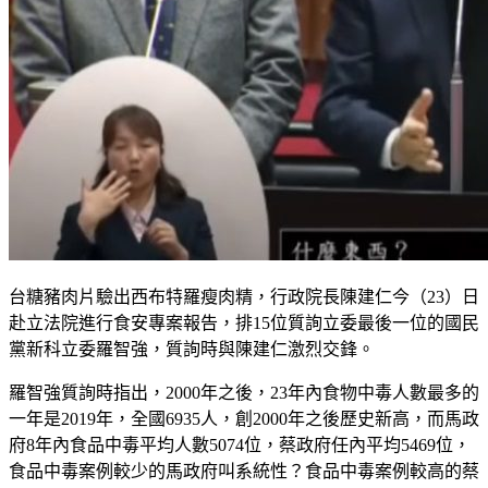
台糖豬肉片驗出西布特羅瘦肉精，行政院長陳建仁今（23）日
赴立法院進行食安專案報告，排15位質詢立委最後一位的國民
黨新科立委羅智強，質詢時與陳建仁激烈交鋒。
羅智強質詢時指出，2000年之後，23年內食物中毒人數最多的
一年是2019年，全國6935人，創2000年之後歷史新高，而馬政
府8年內食品中毒平均人數5074位，蔡政府任內平均5469位，
食品中毒案例較少的馬政府叫系統性？食品中毒案例較高的蔡