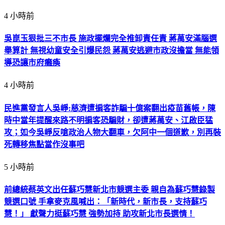
4 小時前
吳崑玉狠批三不市長 施政擺爛完全推卸責任責 蔣萬安滿腦選
舉算計 無視幼童安全引爆民怨 蔣萬安逃避市政沒擔當 無能領
導恐讓市府癱瘓
4 小時前
民進黨發言人吳崢:慈濟遭掮客詐騙十億案翻出疫苗舊帳，陳
時中當年提醒來路不明掮客恐騙財，卻遭蔣萬安、江啟臣猛
攻；如今吳崢反嗆政治人物大翻車，欠阿中一個道歉，別再裝
死轉移焦點當作沒事吧
5 小時前
前總統蔡英文出任蘇巧慧新北市競選主委 親自為蘇巧慧錄製
競選口號 手拿麥克風喊出：「新時代，新市長，支持蘇巧
慧！」 獻聲力挺蘇巧慧 強勢加持 助攻新北市長選情！