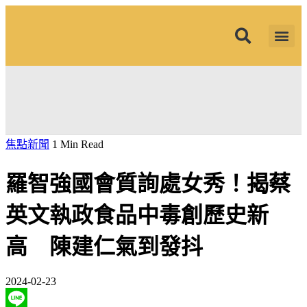
筱君台灣 PLUS
焦點新聞
知微見豐
焦點新聞
1 Min Read
羅智強國會質詢處女秀！揭蔡
英文執政食品中毒創歷史新
高 陳建仁氣到發抖
2024-02-23