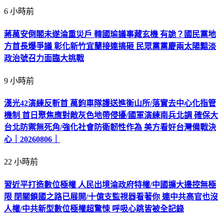
6 小時前
蔣萬安倒閣未遂淪重災戶 韓國瑜議事藏玄機 有詭？國民黨地
方首長爆爭議 彰化新竹宜蘭接連搞砸 民眾黨黨慶兩太陽黯淡
政治號召力面臨大挑戰
9 小時前
漢光42演練反斬首 萬鈞車隊護送進衡山所/落實去中心化指管
機制 首日聚焦應對敵灰色地帶侵擾/國軍演練南兵北調 確保大
台北防禦無死角/強化社會防衛韌性作為 美方看好台灣備戰決
心｜20260806｜
22 小時前
習近平打造數位極權 人民出境淪政府特權/中國擴大邊控無極
限 閉關鎖國之路已展開/十億支監視器看著你 連中共高官也沒
人權/中共新型數位極權超驚悚 呼吸心跳皆被全記錄