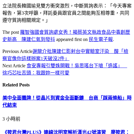
立法院長韓國瑜見雙方衝突激烈，中斷質詢表示：「今天專案
報告，第3次呼籲，拜託委員跟官員之間能夠互相尊重，共同
遵守質詢相關規定。」
The post
羅智強國會質詢處女秀！揭蔡英文執政食品中毒創歷
史新高 陳建仁氣到發抖
appeared first on
民生電子報
.
Previous Article
謝龍介批陳建仁影射台中實驗室汙染 酸「檢
察官像你這樣辦案1天破沒2件」
Next Article
食安專報引雙姝開戰！吳思瑤台下嗆「造謠」
徐巧芯吐舌頭：我跟妳一樣可愛
Related
Posts
美中全面攤牌！從晶片到資金全面斷鏈 台商「踩兩條船」時
代結束
3 小時前
《筱君台灣PLUS》連線沈明室解析漢光42號演習 廖筱君：