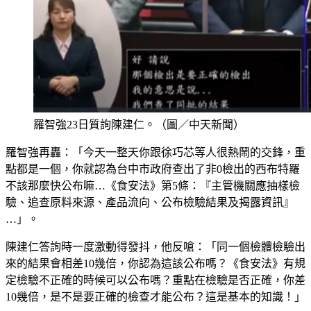
羅智強23日質詢陳建仁。（圖／中天新聞）
羅智強再轟：「今天一整天你跟徐巧芯等人很熱鬧的交鋒，重
點都是一個，你就認為台中市政府查出了非0檢出的西布特羅
不該那麼快公布嘛…《食安法》第5條：『主管機關應抽樣檢
驗、追查原料來源、產品流向、公布檢驗結果及揭露資訊』
…」。
陳建仁答詢時一度激動得發抖，他反嗆：「同一個檢體檢驗出
來的結果會相差10幾倍，你認為這該公布嗎？《食安法》有規
定檢驗不正確的時候可以公布嗎？重點在檢驗是否正確，你差
10幾倍，是不是要正確的檢查才能公布？這是基本的知識！」