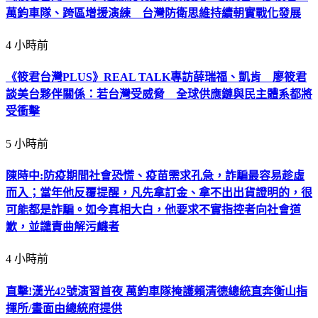
萬鈞車隊、跨區增援演練 台灣防衛思維持續朝實戰化發展
4 小時前
《筱君台灣PLUS》REAL TALK專訪薛瑞福、凱肯 廖筱君
談美台夥伴關係：若台灣受威脅 全球供應鏈與民主體系都將
受衝擊
5 小時前
陳時中:防疫期間社會恐慌、疫苗需求孔急，詐騙最容易趁虛
而入；當年他反覆提醒，凡先拿訂金、拿不出出貨證明的，很
可能都是詐騙。如今真相大白，他要求不實指控者向社會道
歉，並譴責曲解污衊者
4 小時前
直擊!漢光42號演習首夜 萬鈞車隊掩護賴清德總統直奔衡山指
揮所/畫面由總統府提供