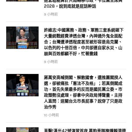
這套粗糙算計只為轉移市政、卡位黨主席與
2028，說到底就是屁話幹話
9 小時前
許維志:中國黨務、政務、軍務三套系統砸下
大量統戰經費滲透台灣，內神通外鬼全面配
合；台灣遭滲透程度甚至被形容是烏克蘭、
以色列的十倍百倍，中共卻連自家水災、山
崩與百姓都顧不好，忙著撒錢
9 小時前
蔣萬安高喊倒閣、解散國會，還推薦閣揆人
選，卻被痛批「憲法不及格」；若真倒閣成
功，首先失業最多的反而是國民黨立委。市
政頹勢沒處理，卻拿中央政局博聲量，主持
人直問：這關台北市長屁事？說穿了只是政
治作秀
10 小時前
直擊!漢光42號演習首夜 萬鈞車隊掩護賴清德