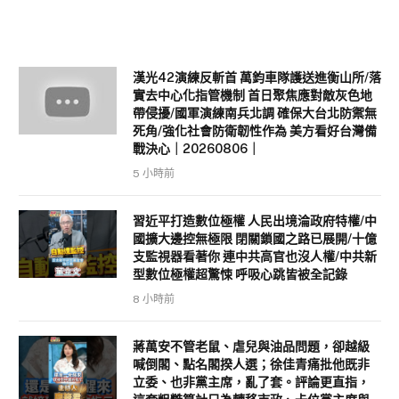
漢光42演練反斬首 萬鈞車隊護送進衡山所/落
實去中心化指管機制 首日聚焦應對敵灰色地
帶侵擾/國軍演練南兵北調 確保大台北防禦無
死角/強化社會防衛韌性作為 美方看好台灣備
戰決心｜20260806｜
5 小時前
習近平打造數位極權 人民出境淪政府特權/中
國擴大邊控無極限 閉關鎖國之路已展開/十億
支監視器看著你 連中共高官也沒人權/中共新
型數位極權超驚悚 呼吸心跳皆被全記錄
8 小時前
蔣萬安不管老鼠、虐兒與油品問題，卻越級
喊倒閣、點名閣揆人選；徐佳青痛批他既非
立委、也非黨主席，亂了套。評論更直指，