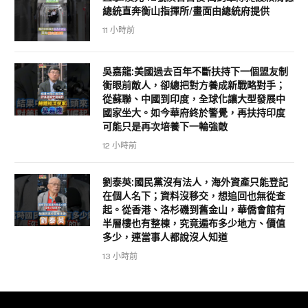
總統直奔衡山指揮所/畫面由總統府提供
11 小時前
吳嘉龍:美國過去百年不斷扶持下一個盟友制
衡眼前敵人，卻總把對方養成新戰略對手；
從蘇聯、中國到印度，全球化讓大型發展中
國家坐大。如今華府終於警覺，再扶持印度
可能只是再次培養下一輪強敵
12 小時前
劉泰英:國民黨沒有法人，海外資產只能登記
在個人名下；資料沒移交，想追回也無從查
起。從香港、洛杉磯到舊金山，華僑會館有
半層樓也有整棟，究竟遍布多少地方、價值
多少，連當事人都說沒人知道
13 小時前