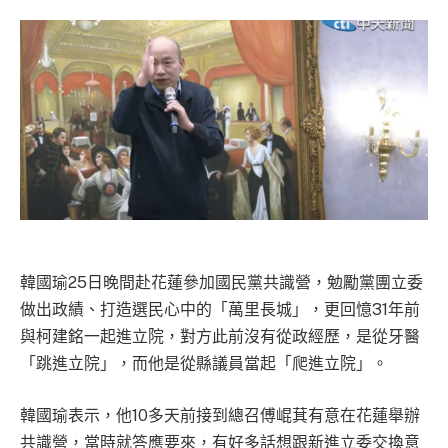
Link
韓國瑜25日晚間赴花蓮參加國民黨共識營，勉勵黨團立委
做出政績、打造選民心中的「萬里長城」，更回憶31年前
與柯建銘一起進立院，對方此前沒有從政經歷，是從牙醫
「跳進立院」，而他是從縣議員當起「爬進立院」。
韓國瑜表示，他10多天前接到總召傅崐萁有意在花蓮舉辦
共識營，當時就答應要來，有好多話想跟新進立委交換意