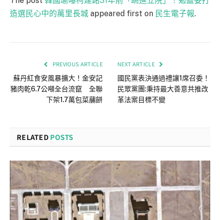
The post
韓國瑜曝柯建銘31年前「跳進立院」！勉藍委打
造選民心中的萬里長城
appeared first on
民生電子報
.
PREVIOUS ARTICLE
NEXT ARTICLE
蘇丹紅食安風暴擴大！金安記
國民黨表決通過禮讓1席召委！
豬肉乾6.7公噸全台流竄 全聯
民眾黨團:秉持最大善意共推改
下架1.7萬包菜䔕餅
革法案目標不變
RELATED
POSTS