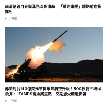
賴清德親自參與漢光深夜演練 「萬鈞車隊」護送前進指
揮所
14 小時前
傳美對台140億美元軍售聚焦防空升級！500枚愛三增程
飛彈、LTAMDS雷達成焦點 交期恐受產能影響
14 小時前