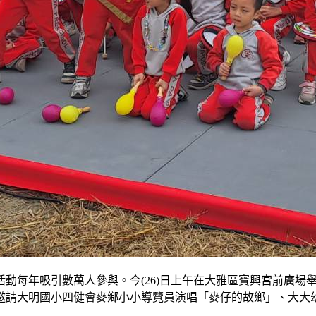
動每年吸引數萬人參與。今(26)日上午在大雅區寶興宮前廣場舉
大明國小四健會麥鄉小小導覽員演唱「麥仔的故鄉」、大大幼兒園及艾