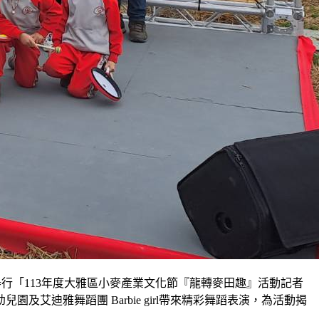
行「113年度大雅區小麥產業文化節『龍轉麥田趣』活動記者
迪雅舞蹈團 Barbie girl帶來精彩舞蹈表演，為活動揭