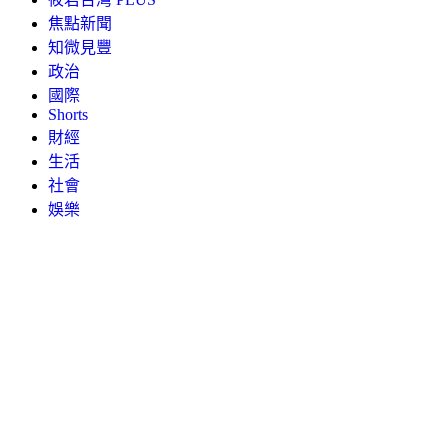
焦點新聞
知微見豐
政治
國際
Shorts
財經
生活
社會
娛樂