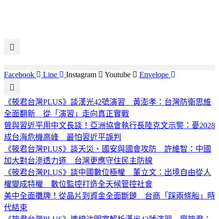
Facebook
Line
Instagram
Youtube
Envelope
《筱君台灣PLUS》談漢光42號演習 黃澎孝：台灣防衛思維
全面翻新 從「演習」走向真正實戰
曾與習近平用中文長談！亞洲協會執行長陸克文示警：憂2028
成台海危機高峰 最怕習近平誤判
《筱君台灣PLUS》談天災、國安與國會攻防 許維智：中國
加大對台滲透力道 台灣更應守住民主防線
《筱君台灣PLUS》談中國數位極權 董立文：出境自由從人
權變成特權 數位監控打造全天候管控社會
美中全面攤牌！從晶片到資金全面斷鏈 台商「踩兩條船」時
代結束