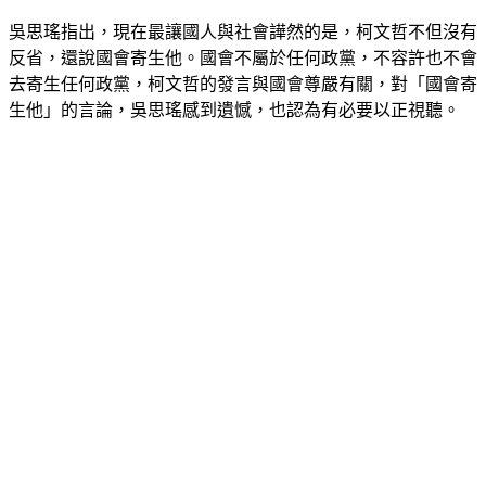
吳思瑤指出，現在最讓國人與社會譁然的是，柯文哲不但沒有
反省，還說國會寄生他。國會不屬於任何政黨，不容許也不會
去寄生任何政黨，柯文哲的發言與國會尊嚴有關，對「國會寄
生他」的言論，吳思瑤感到遺憾，也認為有必要以正視聽。