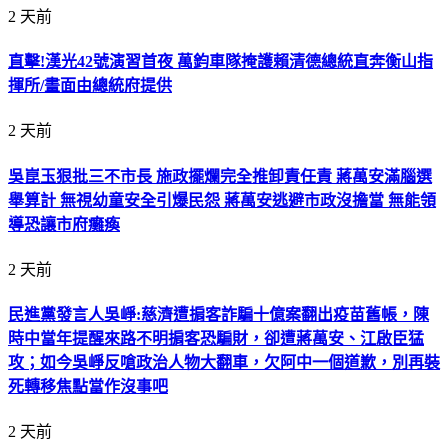
2 天前
直擊!漢光42號演習首夜 萬鈞車隊掩護賴清德總統直奔衡山指
揮所/畫面由總統府提供
2 天前
吳崑玉狠批三不市長 施政擺爛完全推卸責任責 蔣萬安滿腦選
舉算計 無視幼童安全引爆民怨 蔣萬安逃避市政沒擔當 無能領
導恐讓市府癱瘓
2 天前
民進黨發言人吳崢:慈濟遭掮客詐騙十億案翻出疫苗舊帳，陳
時中當年提醒來路不明掮客恐騙財，卻遭蔣萬安、江啟臣猛
攻；如今吳崢反嗆政治人物大翻車，欠阿中一個道歉，別再裝
死轉移焦點當作沒事吧
2 天前