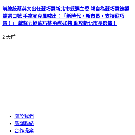
前總統蔡英文出任蘇巧慧新北市競選主委 親自為蘇巧慧錄製
競選口號 手拿麥克風喊出：「新時代，新市長，支持蘇巧
慧！」 獻聲力挺蘇巧慧 強勢加持 助攻新北市長選情！
2 天前
關於我們
新聞聯絡
合作提案