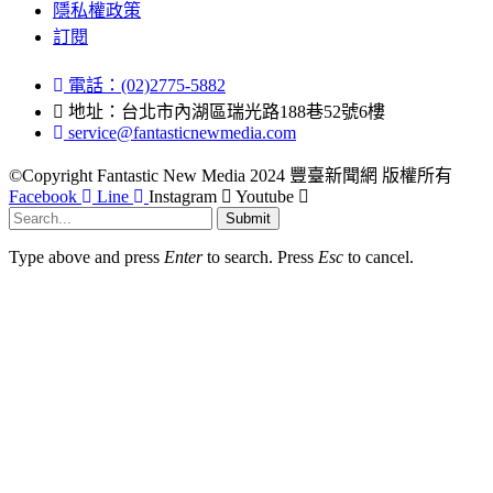
隱私權政策
訂閱
電話：(02)2775-5882
地址：台北市內湖區瑞光路188巷52號6樓
service@fantasticnewmedia.com
©Copyright Fantastic New Media 2024 豐臺新聞網 版權所有
Facebook
Line
Instagram
Youtube
Submit
Type above and press
Enter
to search. Press
Esc
to cancel.