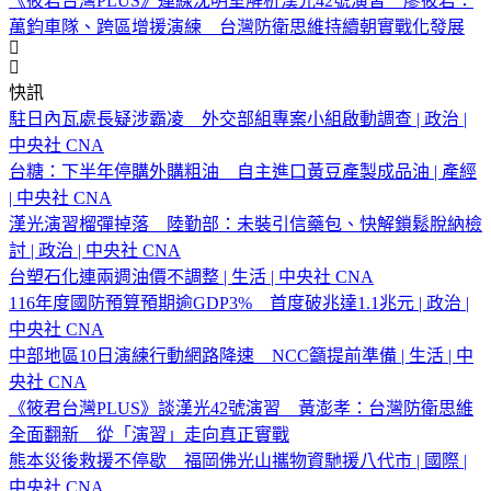
《筱君台灣PLUS》連線沈明室解析漢光42號演習 廖筱君：
萬鈞車隊、跨區增援演練 台灣防衛思維持續朝實戰化發展
快訊
駐日內瓦處長疑涉霸凌 外交部組專案小組啟動調查 | 政治 |
中央社 CNA
台糖：下半年停購外購粗油 自主進口黃豆產製成品油 | 產經
| 中央社 CNA
漢光演習榴彈掉落 陸勤部：未裝引信藥包、快解鎖鬆脫納檢
討 | 政治 | 中央社 CNA
台塑石化連兩週油價不調整 | 生活 | 中央社 CNA
116年度國防預算預期逾GDP3% 首度破兆達1.1兆元 | 政治 |
中央社 CNA
中部地區10日演練行動網路降速 NCC籲提前準備 | 生活 | 中
央社 CNA
《筱君台灣PLUS》談漢光42號演習 黃澎孝：台灣防衛思維
全面翻新 從「演習」走向真正實戰
熊本災後救援不停歇 福岡佛光山攜物資馳援八代市 | 國際 |
中央社 CNA