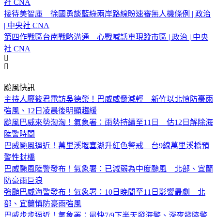
社 CNA
接待美智庫 徐國勇談藍綠兩岸路線盼速審無人機條例 | 政治
| 中央社 CNA
第四作戰區台南戰略溝通 心戰喊話車現蹤市區 | 政治 | 中央
社 CNA
颱風快訊
主持人廖筱君電訪吳德榮！巴威威脅減輕 新竹以北慎防豪雨
強風、12日凌晨後明顯趨緩
颱風巴威來勢洶洶！氣象署：雨勢持續至11日 估12日解除海
陸警時間
巴威颱風逼近！萬里溪堰塞湖升紅色警戒 台9線萬里溪橋預
警性封橋
巴威颱風陸警發布！氣象署：已減弱為中度颱風 北部、宜蘭
防豪雨巨浪
強颱巴威海警發布！氣象署：10日晚間至11日影響最劇 北
部、宜蘭慎防豪雨強風
巴威步步逼近！氣象署：最快7/9下半天發海警、深夜發陸警