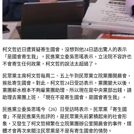
柯文哲近日遭質疑寄生國會，沒想到他24日語出驚人的表示
「是國會寄生我」。民進黨立委吳思瑤表示，立法院不容許也
不會寄生任何政黨，柯文哲的說法太超過了。
民眾黨主席柯文哲每周二、五上午到民眾黨立院黨團開晨會，
挨批寄生國會。對此，柯文哲24日受訪表示，黨團變大以後，
黨團薪水根本不夠雇黨團助理，所以現在是中央黨部出錢，請
助理去黨團上班，「現在不是寄生國會，是國會寄生我」。
民進黨立委吳思瑤今（26）日受訪時表示，民眾黨「寄生國
會」不是民進黨先批評的，是民眾黨先前累積起來的社會形
象，又發生了柯文哲頻繁在立院黨團辦公室開晨會的事件，媒
體才會再次來關注民眾黨是不是有寄生國會的情勢。