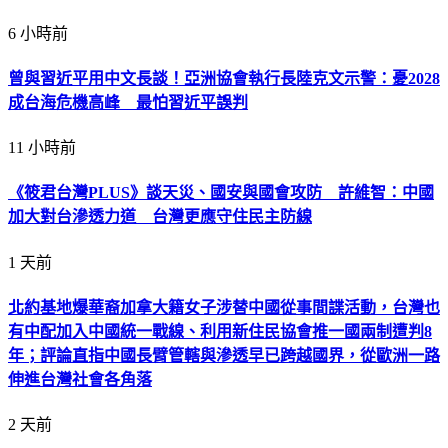
6 小時前
曾與習近平用中文長談！亞洲協會執行長陸克文示警：憂2028
成台海危機高峰 最怕習近平誤判
11 小時前
《筱君台灣PLUS》談天災、國安與國會攻防 許維智：中國
加大對台滲透力道 台灣更應守住民主防線
1 天前
北約基地爆華裔加拿大籍女子涉替中國從事間諜活動，台灣也
有中配加入中國統一戰線、利用新住民協會推一國兩制遭判8
年；評論直指中國長臂管轄與滲透早已跨越國界，從歐洲一路
伸進台灣社會各角落
2 天前