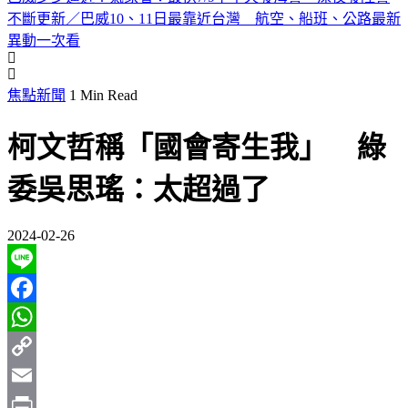
不斷更新／巴威10、11日最靠近台灣 航空、船班、公路最新
異動一次看
焦點新聞
1 Min Read
柯文哲稱「國會寄生我」 綠
委吳思瑤：太超過了
2024-02-26
Line
Facebook
WhatsApp
Copy
Link
Email