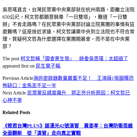
吳思瑤直言，台灣民眾黨中央黨部就在杭州南路，距離立法院
650公尺，柯文哲都願意騎車「一日雙塔」，難道「一日雙
辦」不肯走路嗎？在民眾黨中央黨部討論立院黨團的事情有這
麼難嗎？這是捨近求遠，柯文哲讓黨中央到立法院也不符合常
理，質疑柯文哲為什麼選擇在黨團開晨會，而不是在中央黨
部？
The post
柯文哲稱「國會寄生我」 綠委吳思瑤：太超過了
appeared first on
民生電子報
.
Previous Article
海巡密錄器數量嚴重不足！ 王鴻薇1張圖曝恐
怖缺口：金馬澎不足一半
Next Article
民眾黨反感度飆升 郭正亮分析原因：柯文哲已
心神不寧
Related
Posts
《筱君台灣PLUS》談漢光42號演習 黃澎孝：台灣防衛思維
全面翻新 從「演習」走向真正實戰