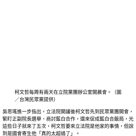
柯文哲每周有兩天在立院黨團辦公室開晨會。（圖
／台灣民眾黨提供）
吳思瑤進一步指出，立法院開議後柯文哲先到民眾黨團開會，
緊盯正副院長選舉、商討藍白合作，還來促成藍白合飯局，光
這些日子就來了五次，柯文哲要來立法院是他家的事情，但說
到是國會寄生他「真的太超過了」。