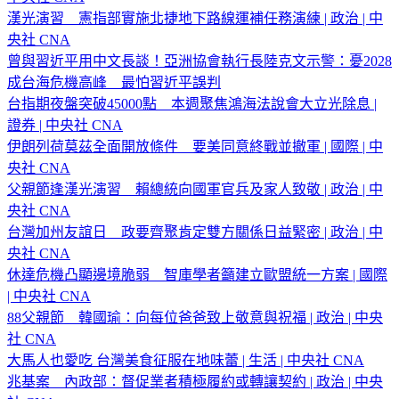
漢光演習 憲指部實施北捷地下路線運補任務演練 | 政治 | 中
央社 CNA
曾與習近平用中文長談！亞洲協會執行長陸克文示警：憂2028
成台海危機高峰 最怕習近平誤判
台指期夜盤突破45000點 本週聚焦鴻海法說會大立光除息 |
證券 | 中央社 CNA
伊朗列荷莫茲全面開放條件 要美同意終戰並撤軍 | 國際 | 中
央社 CNA
父親節逢漢光演習 賴總統向國軍官兵及家人致敬 | 政治 | 中
央社 CNA
台灣加州友誼日 政要齊聚肯定雙方關係日益緊密 | 政治 | 中
央社 CNA
休達危機凸顯邊境脆弱 智庫學者籲建立歐盟統一方案 | 國際
| 中央社 CNA
88父親節 韓國瑜：向每位爸爸致上敬意與祝福 | 政治 | 中央
社 CNA
大馬人也愛吃 台灣美食征服在地味蕾 | 生活 | 中央社 CNA
兆基案 內政部：督促業者積極履約或轉讓契約 | 政治 | 中央