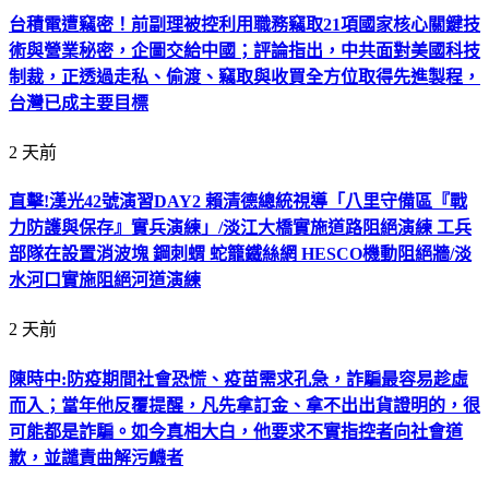
台積電遭竊密！前副理被控利用職務竊取21項國家核心關鍵技
術與營業秘密，企圖交給中國；評論指出，中共面對美國科技
制裁，正透過走私、偷渡、竊取與收買全方位取得先進製程，
台灣已成主要目標
2 天前
直擊!漢光42號演習DAY2 賴清德總統視導「八里守備區『戰
力防護與保存』實兵演練」/淡江大橋實施道路阻絕演練 工兵
部隊在設置消波塊 鋼刺蝟 蛇籠鐵絲網 HESCO機動阻絕牆/淡
水河口實施阻絕河道演練
2 天前
陳時中:防疫期間社會恐慌、疫苗需求孔急，詐騙最容易趁虛
而入；當年他反覆提醒，凡先拿訂金、拿不出出貨證明的，很
可能都是詐騙。如今真相大白，他要求不實指控者向社會道
歉，並譴責曲解污衊者