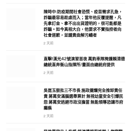
陳時中:防疫期間社會恐慌、疫苗需求孔急，
詐騙最容易趁虛而入；當年他反覆提醒，凡
先拿訂金、拿不出出貨證明的，很可能都是
詐騙。如今真相大白，他要求不實指控者向
社會道歉，並譴責曲解污衊者
2 天前
直擊!漢光42號演習首夜 萬鈞車隊掩護賴清德
總統直奔衡山指揮所/畫面由總統府提供
2 天前
吳崑玉狠批三不市長 施政擺爛完全推卸責任
責 蔣萬安滿腦選舉算計 無視幼童安全引爆民
怨 蔣萬安逃避市政沒擔當 無能領導恐讓市府
癱瘓
2 天前