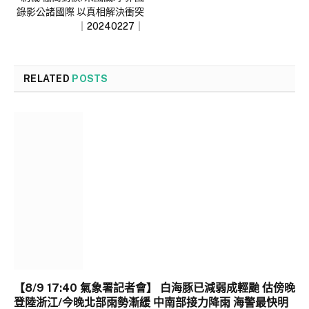
錄影公諸國際 以真相解決衝突
｜20240227｜
RELATED
POSTS
【8/9 17:40 氣象署記者會】 白海豚已減弱成輕颱 估傍晚
登陸浙江/今晚北部雨勢漸緩 中南部接力降雨 海警最快明