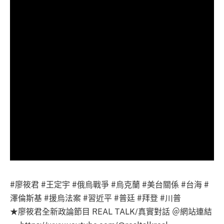
#廖筱君 #王定宇 #俄烏戰爭 #烏克蘭 #美台關係 #台海 #
澤倫斯基 #援烏法案 #習近平 #普廷 #拜登 #川普
★廖筱君全新政論節目 REAL TALK/真實對話 ＠網站連結