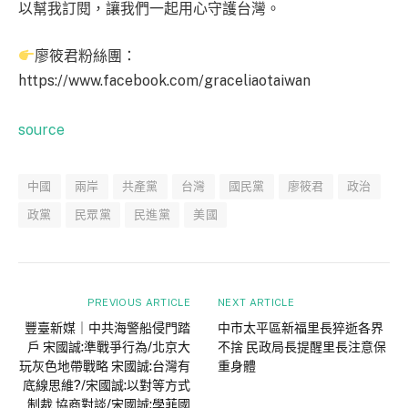
以幫我訂閱，讓我們一起用心守護台灣。
廖筱君粉絲團：
https://www.facebook.com/graceliaotaiwan
source
中國
兩岸
共產黨
台灣
國民黨
廖筱君
政治
政黨
民眾黨
民進黨
美國
PREVIOUS ARTICLE
NEXT ARTICLE
豐臺新媒｜中共海警船侵門踏
中市太平區新福里長猝逝各界
戶 宋國誠:準戰爭行為/北京大
不捨 民政局長提醒里長注意保
玩灰色地帶戰略 宋國誠:台灣有
重身體
底線思維?/宋國誠:以對等方式
制裁 協商對談/宋國誠:學菲國