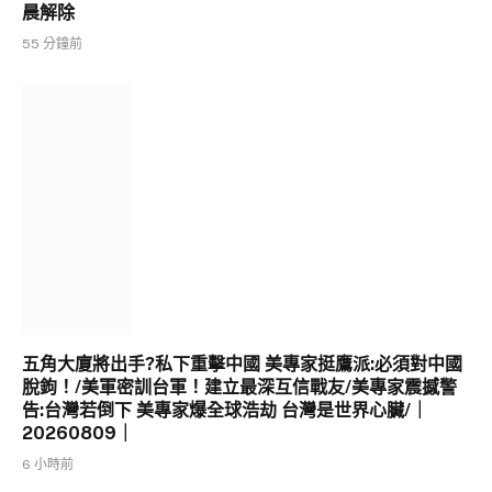
晨解除
55 分鐘前
五角大廈將出手?私下重擊中國 美專家挺鷹派:必須對中國
脫鉤！/美軍密訓台軍！建立最深互信戰友/美專家震撼警
告:台灣若倒下 美專家爆全球浩劫 台灣是世界心臟/｜
20260809｜
6 小時前