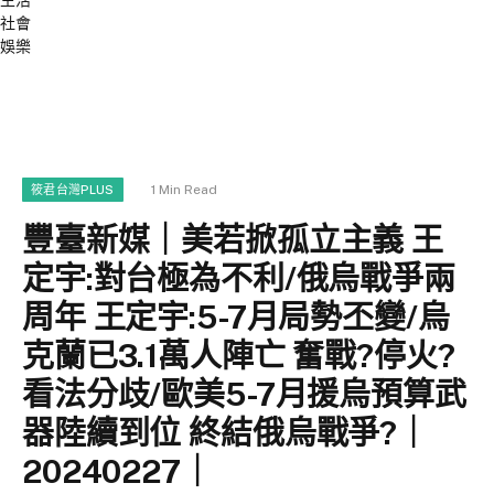
生活
社會
娛樂
1 Min Read
筱君台灣PLUS
豐臺新媒｜美若掀孤立主義 王
定宇:對台極為不利/俄烏戰爭兩
周年 王定宇:5-7月局勢丕變/烏
克蘭已3.1萬人陣亡 奮戰?停火?
看法分歧/歐美5-7月援烏預算武
器陸續到位 終結俄烏戰爭?｜
20240227｜