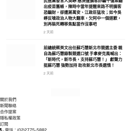
民進黨發言人吳崢:慈濟遭掮客詐騙十億案翻
出疫苗舊帳，陳時中當年提醒來路不明掮客
恐騙財，卻遭蔣萬安、江啟臣猛攻；如今吳
崢反嗆政治人物大翻車，欠阿中一個道歉，
別再裝死轉移焦點當作沒事吧
2 天前
前總統蔡英文出任蘇巧慧新北市競選主委 親
自為蘇巧慧錄製競選口號 手拿麥克風喊出：
「新時代，新市長，支持蘇巧慧！」 獻聲力
挺蘇巧慧 強勢加持 助攻新北市長選情！
2 天前
關於我們
新聞聯絡
合作提案
隱私權政策
訂閱
電話：(02)2775-5882