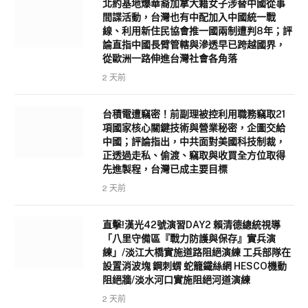
北約基地爆華裔加拿大籍女子涉替中國從事
間諜活動，台灣也有中配加入中國統一戰
線、利用新住民協會推一國兩制遭判8年；評
論直指中國長臂管轄與滲透早已跨越國界，
從歐洲一路伸進台灣社會各角落
2 天前
台積電遭竊密！前副理被控利用職務竊取21
項國家核心關鍵技術與營業秘密，企圖交給
中國；評論指出，中共面對美國科技制裁，
正透過走私、偷渡、竊取與收買全方位取得
先進製程，台灣已成主要目標
2 天前
直擊!漢光42號演習DAY2 賴清德總統視導
「八里守備區『戰力防護與保存』實兵演
練」/淡江大橋實施道路阻絕演練 工兵部隊在
設置消波塊 鋼刺蝟 蛇籠鐵絲網 HESCO機動
阻絕牆/淡水河口實施阻絕河道演練
2 天前