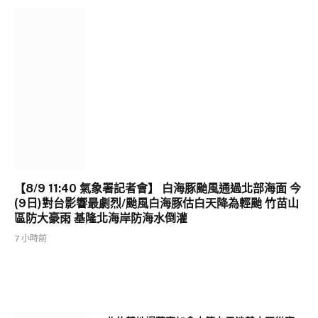
【8/9 11:40 氣象署記者會】 白海豚颱風通過北部海面 今
(9日)對台影響最劇烈/颱風白海豚估白天降為輕颱 竹苗山
區防大豪雨 基隆北海岸防海水倒灌
7 小時前