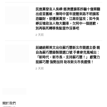
民進黨發言人吳崢:慈濟遭掮客詐騙十億案翻
出疫苗舊帳，陳時中當年提醒來路不明掮客
恐騙財，卻遭蔣萬安、江啟臣猛攻；如今吳
崢反嗆政治人物大翻車，欠阿中一個道歉，
別再裝死轉移焦點當作沒事吧
2 天前
前總統蔡英文出任蘇巧慧新北市競選主委 親
自為蘇巧慧錄製競選口號 手拿麥克風喊出：
「新時代，新市長，支持蘇巧慧！」 獻聲力
挺蘇巧慧 強勢加持 助攻新北市長選情！
2 天前
關於我們