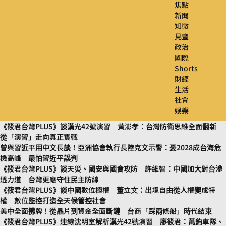
焦點
新聞
知微
見豐
政治
國際
Shorts
財經
生活
社會
娛樂
《筱君台灣PLUS》談漢光42號演習 黃澎孝：台灣防衛思維全面翻新
從「演習」走向真正實戰
曾與習近平用中文長談！亞洲協會執行長陸克文示警：憂2028成台海危
機高峰 最怕習近平誤判
《筱君台灣PLUS》談天災、國安與國會攻防 許維智：中國加大對台滲
透力道 台灣更應守住民主防線
《筱君台灣PLUS》談中國數位極權 董立文：出境自由從人權變成特
權 數位監控打造全天候管控社會
美中全面攤牌！從晶片到資金全面斷鏈 台商「踩兩條船」時代結束
《筱君台灣PLUS》連線沈明室解析漢光42號演習 廖筱君：萬鈞車隊、