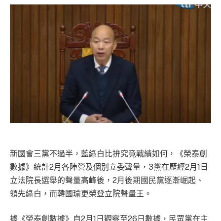
新國會三黨不過半，藍綠白比拚究竟戰績如何，《榮泰創
數據》統計2月各陣營及個別立委聲量，3黨在歷經2月1日
立法院長選舉的聲量高峰後，2月後期國民黨逐漸崛起、
領先綠白，而韓國瑜更榮登立院聲量王。
據《榮泰創數據》自2月1日觀察至26日數據，民眾黨在主