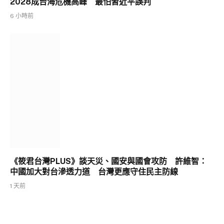
2028成台海危機高峰 最怕習近平誤判
6 小時前
《筱君台灣PLUS》談天災、國安與國會攻防 許維智：
中國加大對台滲透力道 台灣更應守住民主防線
1 天前