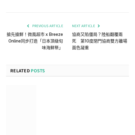
PREVIOUS ARTICLE
NEXT ARTICLE
搶先搶鮮！微風超市 x Breeze
協商又陷僵局？陸船翻覆兩
Online同步打造「日本頂級旬
死 第10度閉門協商雙方離場
味海鮮祭」
面色凝重
RELATED
POSTS