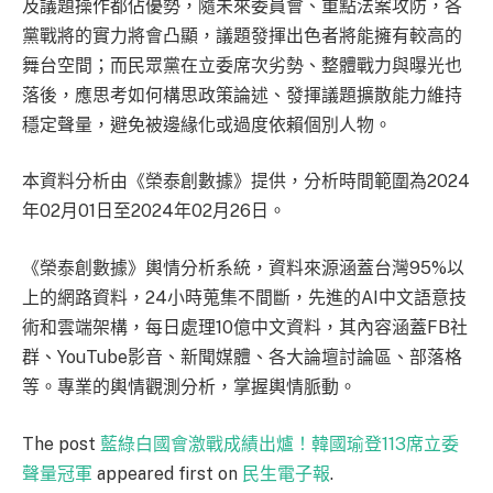
及議題操作都佔優勢，隨未來委員會、重點法案攻防，各
黨戰將的實力將會凸顯，議題發揮出色者將能擁有較高的
舞台空間；而民眾黨在立委席次劣勢、整體戰力與曝光也
落後，應思考如何構思政策論述、發揮議題擴散能力維持
穩定聲量，避免被邊緣化或過度依賴個別人物。
本資料分析由《榮泰創數據》提供，分析時間範圍為2024
年02月01日至2024年02月26日。
《榮泰創數據》輿情分析系統，資料來源涵蓋台灣95%以
上的網路資料，24小時蒐集不間斷，先進的AI中文語意技
術和雲端架構，每日處理10億中文資料，其內容涵蓋FB社
群、YouTube影音、新聞媒體、各大論壇討論區、部落格
等。專業的輿情觀測分析，掌握輿情脈動。
The post
藍綠白國會激戰成績出爐！韓國瑜登113席立委
聲量冠軍
appeared first on
民生電子報
.