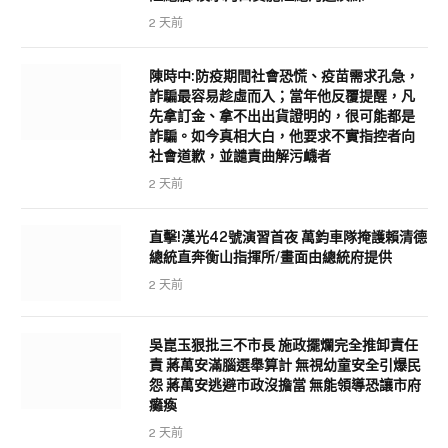
2 天前
陳時中:防疫期間社會恐慌、疫苗需求孔急，
詐騙最容易趁虛而入；當年他反覆提醒，凡
先拿訂金、拿不出出貨證明的，很可能都是
詐騙。如今真相大白，他要求不實指控者向
社會道歉，並譴責曲解污衊者
2 天前
直擊!漢光42號演習首夜 萬鈞車隊掩護賴清德
總統直奔衡山指揮所/畫面由總統府提供
2 天前
吳崑玉狠批三不市長 施政擺爛完全推卸責任
責 蔣萬安滿腦選舉算計 無視幼童安全引爆民
怨 蔣萬安逃避市政沒擔當 無能領導恐讓市府
癱瘓
2 天前