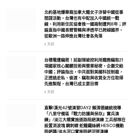
北約基地爆華裔加拿大籍女子涉替中國從事
間諜活動，台灣也有中配加入中國統一戰
線、利用新住民協會推一國兩制遭判8年；評
論直指中國長臂管轄與滲透早已跨越國界，
從歐洲一路伸進台灣社會各角落
2 天前
台積電遭竊密！前副理被控利用職務竊取21
項國家核心關鍵技術與營業秘密，企圖交給
中國；評論指出，中共面對美國科技制裁，
正透過走私、偷渡、竊取與收買全方位取得
先進製程，台灣已成主要目標
2 天前
直擊!漢光42號演習DAY2 賴清德總統視導
「八里守備區『戰力防護與保存』實兵演
練」/淡江大橋實施道路阻絕演練 工兵部隊在
設置消波塊 鋼刺蝟 蛇籠鐵絲網 HESCO機動
阻絕牆/淡水河口實施阻絕河道演練