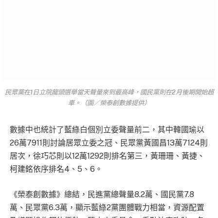
民眾黨在1日立院龍頭選舉當天聲量來到最高峰，國民黨則在2月後期開始超
車。（圖／榮泰創數據提供）
數據中也統計了藍綠白個別立委聲量前二，其中韓國瑜以
26萬7911則討論居眾立委之冠、民眾黨黃國昌13萬7124則
居次，徐巧芯則以12萬1292則排名第三，黃珊珊、黃捷、
柯建銘依序排名4、5、6。
《榮泰創數據》總結，民進黨總聲量8.2萬、國民黨7.8
萬、民眾黨6.3萬，顯示藍綠2黨團體戰力相當，資源配置