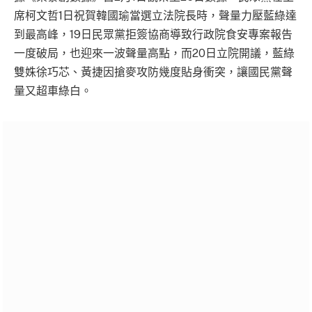
席柯文哲1日祝賀韓國瑜當選立法院長時，聲量力壓藍綠達
到最高峰，19日民眾黨拒簽協商導致行政院食安專案報告
一度破局，也迎來一波聲量高點，而20日立院開議，藍綠
雙姝徐巧芯、黃捷因搶麥攻防幾度貼身衝突，讓國民黨聲
量又超車綠白。