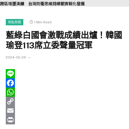
跨區增援演練 台灣防衛思維持續朝實戰化發展
1 Min Read
焦點新聞
藍綠白國會激戰成績出爐！韓國
瑜登113席立委聲量冠軍
2024-02-29
Line
Facebook
WhatsApp
Copy
Link
Email
Print