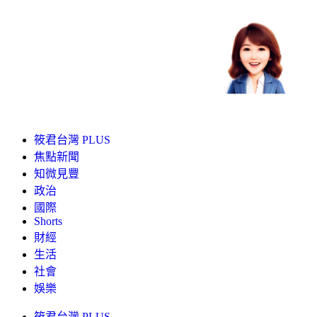
筱君台灣 PLUS
焦點新聞
知微見豐
政治
國際
Shorts
財經
生活
社會
娛樂
筱君台灣 PLUS