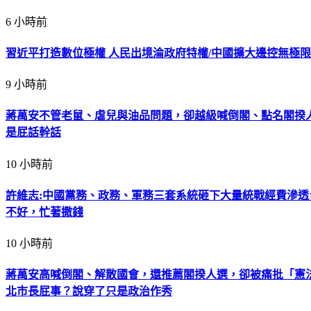
6 小時前
習近平打造數位極權 人民出境淪政府特權/中國擴大邊控無極限
9 小時前
蔣萬安不管老鼠、虐兒與油品問題，卻越級喊倒閣、點名閣揆人
是屁話幹話
10 小時前
許維志:中國黨務、政務、軍務三套系統砸下大量統戰經費滲
不好，忙著撒錢
10 小時前
蔣萬安高喊倒閣、解散國會，還推薦閣揆人選，卻被痛批「憲
北市長屁事？說穿了只是政治作秀