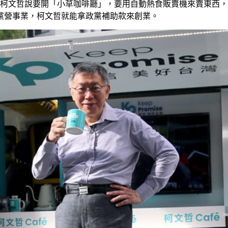
，柯文哲說要開「小草咖啡廳」，要用自動熱食販賣機來賣東西
黨營事業，柯文哲就能拿政黨補助款來創業。