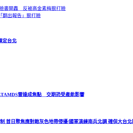
臉書開轟 反被高金素梅狠打臉
「翻出報告」狠打臉
鎖定台北
LTAMDS雷達成焦點 交期恐受產能影響
機制 首日聚焦應對敵灰色地帶侵擾/國軍演練南兵北調 確保大台