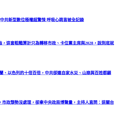
/中共新型數位極權超驚悚 呼吸心跳皆被全記錄
，這套粗糙算計只為轉移市政、卡位黨主席與2028，說到底就
克蘭、以色列的十倍百倍，中共卻連自家水災、山崩與百姓都顧
。市政頹勢沒處理，卻拿中央政局博聲量，主持人直問：這關台