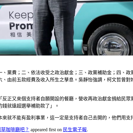
一、黨費；二、依法收受之政治獻金；三、政黨補助金；四、政
六、由前五款經費及收入所生之孳息。吳靜怡強調，柯文哲曾對
、「反正又來個支持者自願開設的餐廳，營收再政治獻金捐給民眾
的錢就遠超選舉補助款了」。
本來就不能有盈利事業，這一定是支持者自己去開的，他們用支
割草咖啡廳吧？
appeared first on
民生電子報
.