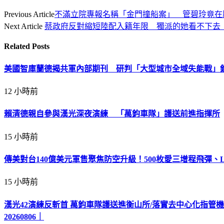
Previous Article
不滿立院專報名稱「金門撞船案」 管碧玲竟在
Next Article
蔡政府反對縮短陸配入籍年限 獨派的她看不下去
Related
Posts
美國智庫蘭德揭共軍內部期刊 研判「大型城市全域失能戰」
12 小時前
賴清德親自參與漢光深夜演練 「萬鈞車隊」護送前進指揮所
15 小時前
傳美對台140億美元軍售聚焦防空升級！500枚愛三增程飛彈、
15 小時前
漢光42演練反斬首 萬鈞車隊護送進衡山所/落實去中心化指管
20260806｜