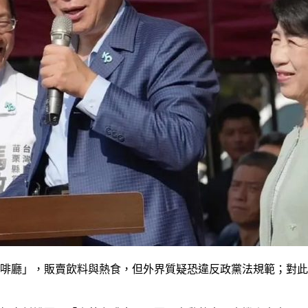
咖啡廳」，販賣飲料與熱食，但外界質疑恐違反政黨法規範；對