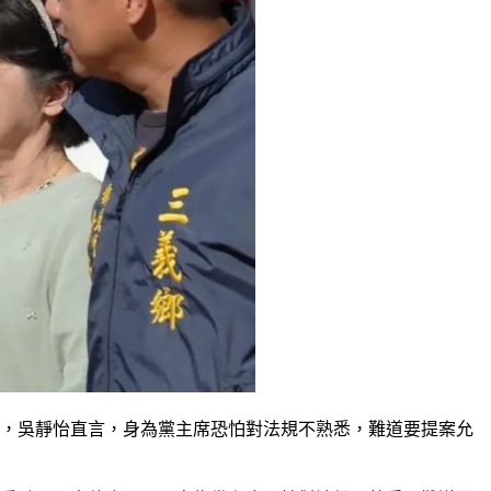
此，吳靜怡直言，身為黨主席恐怕對法規不熟悉，難道要提案允