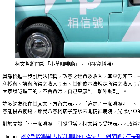
柯文哲將開設「小草咖啡廳」。（圖/資料照）
吳靜怡進一步引用法條稱，政黨之經費及收入，其來源如下：
利授與、讓與所得之收入；五、其他依本法規定所得之收入；
大家說唸理工的，不會貪污，自己只感到「額外諷刺」。
許多網友都在其po文下方留言表示，「這是割草咖啡廳吧」
黨能投資撈錢，那民眾黨柯痞子應該去開精神病院，光賺小草
對於開設「小草咖啡廳」引發爭議，柯文哲今受訪表示，政黨
The post
柯文哲駁籌開「小草咖啡廳」違法！ 網驚喊：這是