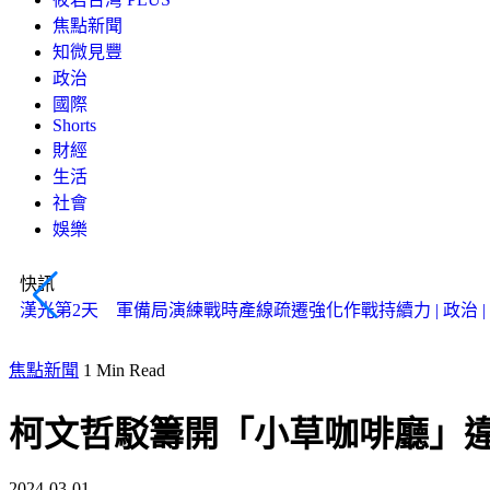
焦點新聞
知微見豐
政治
國際
Shorts
財經
生活
社會
娛樂
快訊
漢光第2天 軍備局演練戰時產線疏遷強化作戰持續力 | 政治 | 
焦點新聞
1 Min Read
柯文哲駁籌開「小草咖啡廳」
2024-03-01