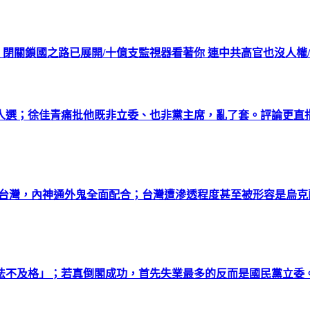
 閉關鎖國之路已展開/十億支監視器看著你 連中共高官也沒人權
選；徐佳青痛批他既非立委、也非黨主席，亂了套。評論更直指
透台灣，內神通外鬼全面配合；台灣遭滲透程度甚至被形容是烏
法不及格」；若真倒閣成功，首先失業最多的反而是國民黨立委