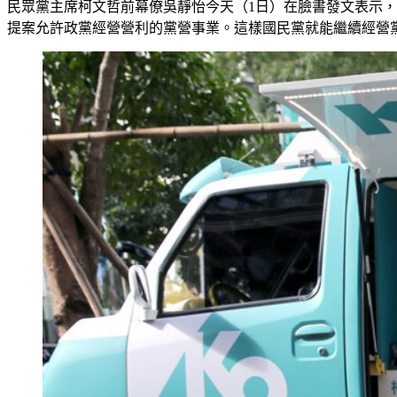
民眾黨主席柯文哲前幕僚吳靜怡今天（1日）在臉書發文表示
提案允許政黨經營營利的黨營事業。這樣國民黨就能繼續經營