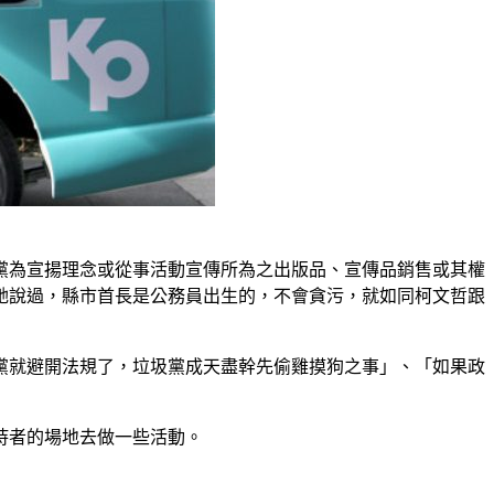
黨為宣揚理念或從事活動宣傳所為之出版品、宣傳品銷售或其權
她說過，縣市首長是公務員出生的，不會貪污，就如同柯文哲跟
黨就避開法規了，垃圾黨成天盡幹先偷雞摸狗之事」、「如果政
持者的場地去做一些活動。