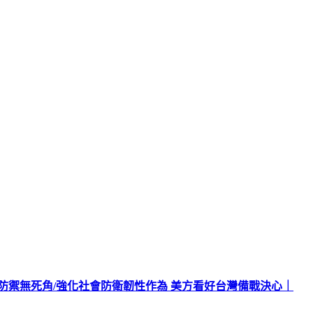
北防禦無死角/強化社會防衛韌性作為 美方看好台灣備戰決心｜