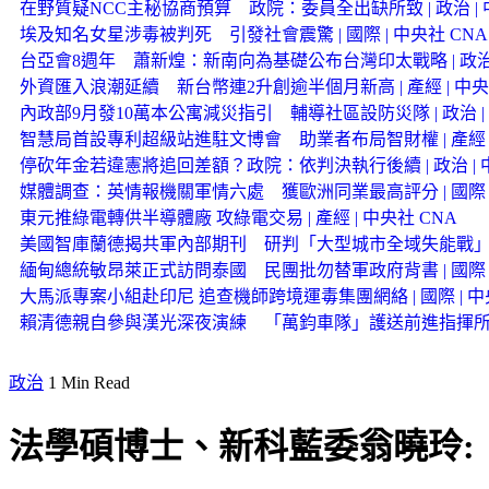
在野質疑NCC主秘協商預算 政院：委員全出缺所致 | 政治 | 
埃及知名女星涉毒被判死 引發社會震驚 | 國際 | 中央社 CNA
台亞會8週年 蕭新煌：新南向為基礎公布台灣印太戰略 | 政治 |
外資匯入浪潮延續 新台幣連2升創逾半個月新高 | 產經 | 中央
內政部9月發10萬本公寓減災指引 輔導社區設防災隊 | 政治 | 
智慧局首設專利超級站進駐文博會 助業者布局智財權 | 產經 |
停砍年金若違憲將追回差額？政院：依判決執行後續 | 政治 | 中
媒體調查：英情報機關軍情六處 獲歐洲同業最高評分 | 國際 |
東元推綠電轉供半導體廠 攻綠電交易 | 產經 | 中央社 CNA
美國智庫蘭德揭共軍內部期刊 研判「大型城市全域失能戰
緬甸總統敏昂萊正式訪問泰國 民團批勿替軍政府背書 | 國際 |
大馬派專案小組赴印尼 追查機師跨境運毒集團網絡 | 國際 | 中
賴清德親自參與漢光深夜演練 「萬鈞車隊」護送前進指揮
政治
1 Min Read
法學碩博士、新科藍委翁曉玲: