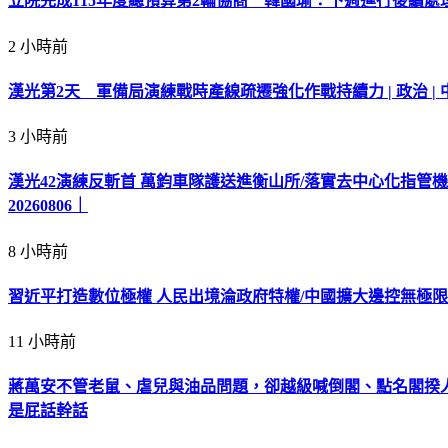
立院完成115年度總預算第2輪協商 韓國瑜：下週進行後續處理 | 
2 小時前
漢光第2天 軍備局演練戰時產線疏遷強化作戰持續力 | 政治 | 中
3 小時前
漢光42演練反斬首 萬鈞車隊護送進衡山所/落實去中心化指管
20260806｜
8 小時前
習近平打造數位極權 人民出境淪政府特權/中國擴大邊控無極限
11 小時前
蔣萬安不管老鼠、虐兒與油品問題，卻越級喊倒閣、點名閣揆人
是屁話幹話