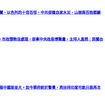
克蘭、以色列的十倍百倍，中共卻連自家水災、山崩與百姓都顧
。市政頹勢沒處理，卻拿中央政局博聲量，主持人直問：這關台
發展中國家坐大。如今華府終於警覺，再扶持印度可能只是再次