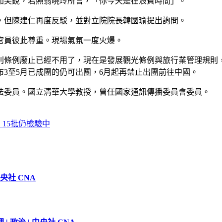
加尖銳，若照翁曉玲所言，「你今天是在浪費時間」。
，但陳建仁再度反駁，並對立院院長韓國瑜提出詢問。
官員彼此尊重。現場氣氛一度火爆。
別條例廢止已經不用了，現在是發展觀光條例與旅行業管理規則
3至5月已成團的仍可出團，6月起再禁止出團前往中國。
法委員。國立清華大學教授，曾任國家通訊傳播委員會委員。
15批仍檢驗中
央社 CNA