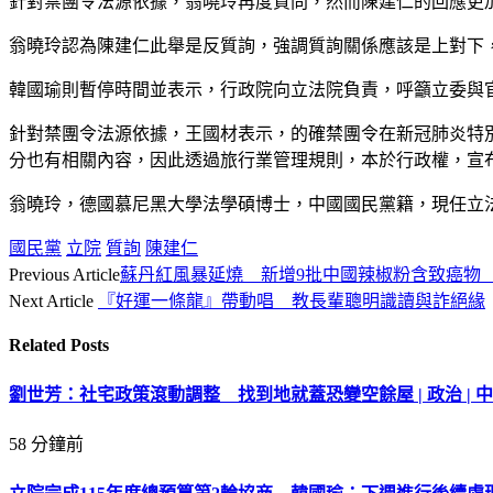
針對禁團令法源依據，翁曉玲再度質問，然而陳建仁的回應更
翁曉玲認為陳建仁此舉是反質詢，強調質詢關係應該是上對下
韓國瑜則暫停時間並表示，行政院向立法院負責，呼籲立委與
針對禁團令法源依據，王國材表示，的確禁團令在新冠肺炎特
分也有相關內容，因此透過旅行業管理規則，本於行政權，宣布
翁曉玲，德國慕尼黑大學法學碩博士，中國國民黨籍，現任立
國民黨
立院
質詢
陳建仁
Previous Article
蘇丹紅風暴延燒 新增9批中國辣椒粉含致癌物 
Next Article
『好運一條龍』帶動唱 教長輩聰明識讀與詐絕緣
Related
Posts
劉世芳：社宅政策滾動調整 找到地就蓋恐變空餘屋 | 政治 | 中
58 分鐘前