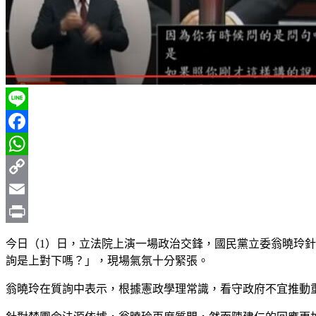
Line
Facebook
WhatsApp
Copy
Link
Email
Print
今日（1）日，立法院上演一場政治交鋒，國民黨立委翁曉玲
詢是上對下嗎？」，現場氣氛十分緊張。
翁曉玲在質詢中表示，根據憲政學理常識，看守政府不宜推動