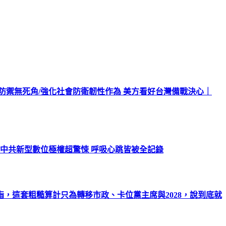
北防禦無死角/強化社會防衛韌性作為 美方看好台灣備戰決心｜
/中共新型數位極權超驚悚 呼吸心跳皆被全記錄
，這套粗糙算計只為轉移市政、卡位黨主席與2028，說到底就