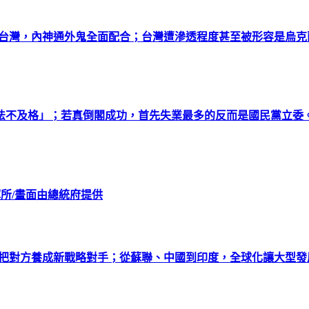
透台灣，內神通外鬼全面配合；台灣遭滲透程度甚至被形容是烏
法不及格」；若真倒閣成功，首先失業最多的反而是國民黨立委
揮所/畫面由總統府提供
總把對方養成新戰略對手；從蘇聯、中國到印度，全球化讓大型