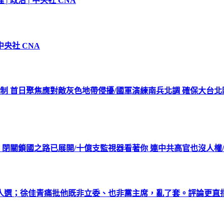
政治 | 中央社 CNA
央社 CNA
機制 首日聚焦應對敵灰色地帶侵擾/國軍演練南兵北調 確保大台
 閉關鎖國之路已展開/十億支監視器看著你 連中共高官也沒人權
選；徐佳青痛批他既非立委、也非黨主席，亂了套。評論更直指