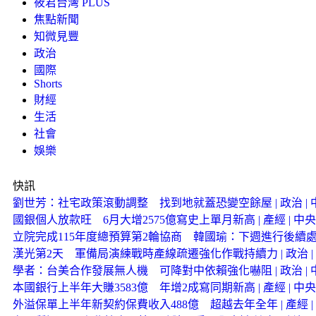
筱君台灣 PLUS
焦點新聞
知微見豐
政治
國際
Shorts
財經
生活
社會
娛樂
快訊
劉世芳：社宅政策滾動調整 找到地就蓋恐變空餘屋 | 政治 | 中
國銀個人放款旺 6月大增2575億寫史上單月新高 | 產經 | 中央
立院完成115年度總預算第2輪協商 韓國瑜：下週進行後續處理 |
漢光第2天 軍備局演練戰時產線疏遷強化作戰持續力 | 政治 | 
學者：台美合作發展無人機 可降對中依賴強化嚇阻 | 政治 | 中
本國銀行上半年大賺3583億 年增2成寫同期新高 | 產經 | 中央
外溢保單上半年新契約保費收入488億 超越去年全年 | 產經 | 