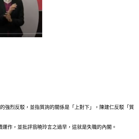
仁的強烈反駁，並指質詢的關係是「上對下」，陳建仁反駁「質
續運作，並批評翁曉玲言之過早，這就是失職的內閣。