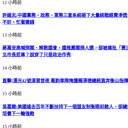
12 小時前
許維志:中國黨務、政務、軍務三套系統砸下大量統戰經費滲
不好，忙著撒錢
13 小時前
蔣萬安高喊倒閣、解散國會，還推薦閣揆人選，卻被痛批「憲
北市長屁事？說穿了只是政治作秀
14 小時前
直擊!漢光42號演習首夜 萬鈞車隊掩護賴清德總統直奔衡山指
15 小時前
吳嘉龍:美國過去百年不斷扶持下一個盟友制衡眼前敵人，卻
培養下一輪強敵
15 小時前