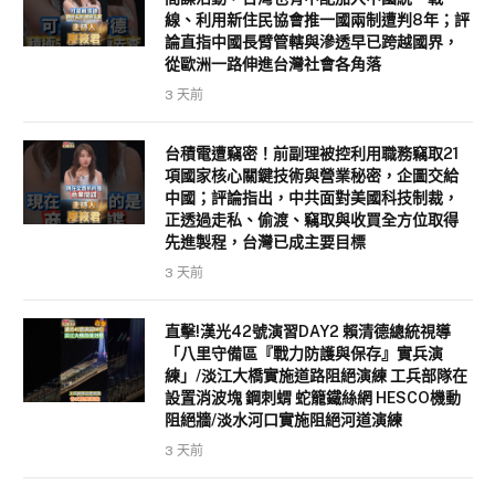
線、利用新住民協會推一國兩制遭判8年；評
論直指中國長臂管轄與滲透早已跨越國界，
從歐洲一路伸進台灣社會各角落
3 天前
台積電遭竊密！前副理被控利用職務竊取21
項國家核心關鍵技術與營業秘密，企圖交給
中國；評論指出，中共面對美國科技制裁，
正透過走私、偷渡、竊取與收買全方位取得
先進製程，台灣已成主要目標
3 天前
直擊!漢光42號演習DAY2 賴清德總統視導
「八里守備區『戰力防護與保存』實兵演
練」/淡江大橋實施道路阻絕演練 工兵部隊在
設置消波塊 鋼刺蝟 蛇籠鐵絲網 HESCO機動
阻絕牆/淡水河口實施阻絕河道演練
3 天前