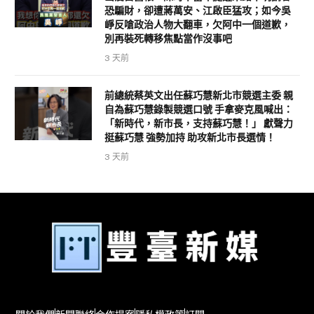
恐騙財，卻遭蔣萬安、江啟臣猛攻；如今吳
崢反嗆政治人物大翻車，欠阿中一個道歉，
別再裝死轉移焦點當作沒事吧
3 天前
前總統蔡英文出任蘇巧慧新北市競選主委 親
自為蘇巧慧錄製競選口號 手拿麥克風喊出：
「新時代，新市長，支持蘇巧慧！」 獻聲力
挺蘇巧慧 強勢加持 助攻新北市長選情！
3 天前
關於我們
新聞聯絡
合作提案
隱私權政策
訂閱