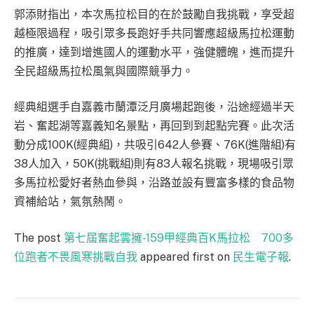
郭添財指出，本次馬拉松目的在於鼓勵自我挑戰，享受超
越極限過程，吸引眾多長跑好手共同響應超級馬拉松運動
的推廣，達到增進國人的運動水平，強健體魄，進而提升
全民超級馬拉松風氣與國際競爭力。
經典組選手自嘉義市蘭潭泛月廣場起跑後，沿途經過半天
岩、奮起湖等嘉義知名景點，再回到到起點完賽。此次活
動分成100K(經典組)，共吸引642人參賽、76K(進階組)有
38人加入，50K(挑戰組)則有83人報名挑戰，現場吸引眾
多馬拉松愛好者熱血參與，沿路並設有豐富多樣的食品物
資補給站，氣氛熱鬧。
The post
第七屆奮起雲擁-159甲經典百K馬拉松 700多
位跑者不畏風寒挑戰自我
appeared first on
民生電子報
.