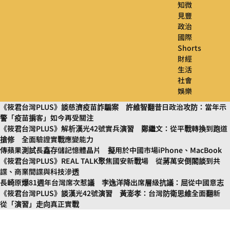
知微
見豐
政治
國際
Shorts
財經
生活
社會
娛樂
《筱君台灣PLUS》談慈濟疫苗詐騙案 許維智翻昔日政治攻防：當年示
警「疫苗掮客」如今再受關注
《筱君台灣PLUS》解析漢光42號實兵演習 鄭繼文：從平戰轉換到跑道
搶修 全面驗證實戰應變能力
傳蘋果測試長鑫存儲記憶體晶片 擬用於中國市場iPhone、MacBook
《筱君台灣PLUS》REAL TALK聚焦國安新戰場 從蔣萬安倒閣談到共
諜、商業間諜與科技滲透
長崎原爆81週年台灣席次惹議 李逸洋降出席層級抗議：屈從中國意志
《筱君台灣PLUS》談漢光42號演習 黃澎孝：台灣防衛思維全面翻新
從「演習」走向真正實戰