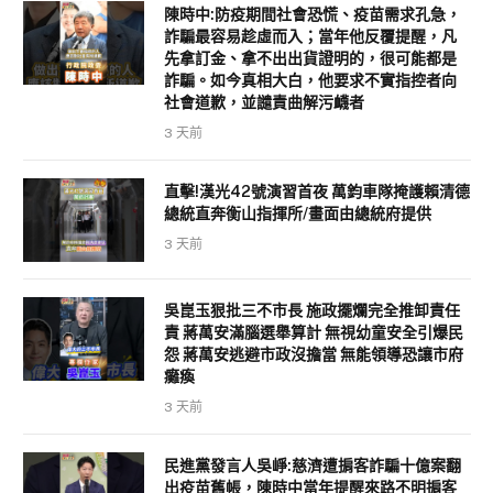
陳時中:防疫期間社會恐慌、疫苗需求孔急，
詐騙最容易趁虛而入；當年他反覆提醒，凡
先拿訂金、拿不出出貨證明的，很可能都是
詐騙。如今真相大白，他要求不實指控者向
社會道歉，並譴責曲解污衊者
3 天前
直擊!漢光42號演習首夜 萬鈞車隊掩護賴清德
總統直奔衡山指揮所/畫面由總統府提供
3 天前
吳崑玉狠批三不市長 施政擺爛完全推卸責任
責 蔣萬安滿腦選舉算計 無視幼童安全引爆民
怨 蔣萬安逃避市政沒擔當 無能領導恐讓市府
癱瘓
3 天前
民進黨發言人吳崢:慈濟遭掮客詐騙十億案翻
出疫苗舊帳，陳時中當年提醒來路不明掮客