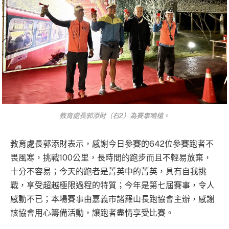
教育處長郭添財（右2）為賽事鳴槍。
教育處長郭添財表示，感謝今日參賽的642位參賽跑者不
畏風寒，挑戰100公里，長時間的跑步而且不輕易放棄，
十分不容易；今天的跑者是菁英中的菁英，具有自我挑
戰，享受超越極限過程的特質；今年是第七屆賽事，令人
感動不已；本場賽事由嘉義市諸羅山長跑協會主辦，感謝
該協會用心籌備活動，讓跑者盡情享受比賽。