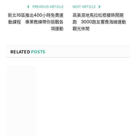
PREVIOUS ARTICLE
NEXT ARTICLE
新北16區推出400小時免費運
高美濕地馬拉松梧棲熱鬧開
動課程 專業教練帶你挑戰各
跑 3000跑友響應海線運動
項運動
觀光休閒
RELATED
POSTS