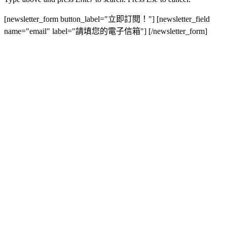
[newsletter_form button_label="立即訂閱！"] [newsletter_field
name="email" label="請填您的電子信箱"] [/newsletter_form]