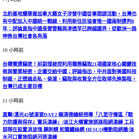
北約基地爆華裔加拿大籍女子涉替中國從事間諜活動，台灣也
有中配加入中國統一戰線、利用新住民協會推一國兩制遭判8
年；評論直指中國長臂管轄與滲透早已跨越國界，從歐洲一路
伸進台灣社會各角落
10 小時前
台積電遭竊密！前副理被控利用職務竊取21項國家核心關鍵技
術與營業秘密，企圖交給中國；評論指出，中共面對美國科技
制裁，正透過走私、偷渡、竊取與收買全方位取得先進製程，
台灣已成主要目標
11 小時前
直擊!漢光42號演習DAY2 賴清德總統視導「八里守備區『戰
力防護與保存』實兵演練」/淡江大橋實施道路阻絕演練 工兵
部隊在設置消波塊 鋼刺蝟 蛇籠鐵絲網 HESCO機動阻絕牆/淡
水河口實施阻絕河道演練