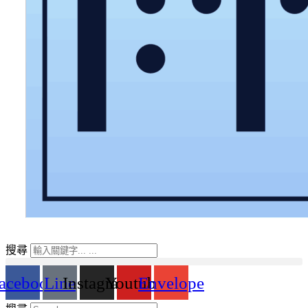
搜尋
acebook
Line
Instagram
Youtube
Envelope