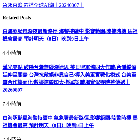
急起直追 趕搭全球AI潮｜20240307｜
Related
Posts
白海豚颱風深夜最新路徑 海警持續中 影響範圍/陸警時機 馬祖
機會最高 預計明天（8日）晚到9日上午
4 小時前
漢光亮點 破除台灣無縱深迷思 美日盟軍協同大作戰/台灣縱深
延伸至關島 台灣抗敵絕非靠自己/導入美軍實戰化模式 台美軍
事合作檯面化/數據連線印太指揮部 戰場實況零時差傳遞｜
20260807｜
7 小時前
白海豚颱風海警持續中 氣象署最新路徑.影響範圍/陸警時機 馬
祖機會最高 預計明天（8日）晚到9日上午
7 小時前