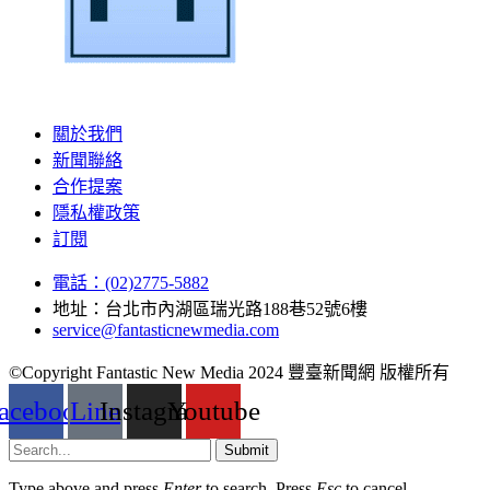
關於我們
新聞聯絡
合作提案
隱私權政策
訂閱
電話：(02)2775-5882
地址：台北市內湖區瑞光路188巷52號6樓
service@fantasticnewmedia.com
©Copyright Fantastic New Media 2024 豐臺新聞網 版權所有
acebook
Line
Instagram
Youtube
Submit
Type above and press
Enter
to search. Press
Esc
to cancel.