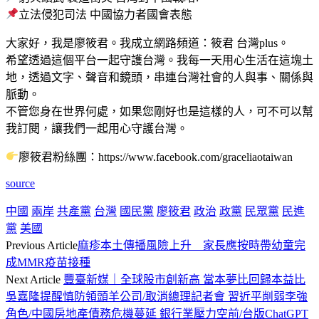
立法侵犯司法 中國協力者國會表態
大家好，我是廖筱君。我成立網路頻道：筱君 台灣plus。
希望透過這個平台一起守護台灣。我每一天用心生活在這塊土
地，透過文字、聲音和鏡頭，串連台灣社會的人與事、關係與
脈動。
不管您身在世界何處，如果您剛好也是這樣的人，可不可以幫
我訂閱，讓我們一起用心守護台灣。
廖筱君粉絲團：https://www.facebook.com/graceliaotaiwan
source
中國
兩岸
共產黨
台灣
國民黨
廖筱君
政治
政黨
民眾黨
民進
黨
美國
Previous Article
麻疹本土傳播風險上升 家長應按時帶幼童完
成MMR疫苗接種
Next Article
豐臺新媒｜全球股市創新高 當本夢比回歸本益比
吳嘉隆提醒慎防領頭羊公司/取消總理記者會 習近平削弱李強
角色/中國房地產債務危機蔓延 銀行業壓力空前/台版ChatGPT