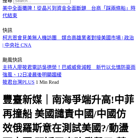
搜尋
美中全面攤牌！從晶片到資金全面斷鏈 台商「踩兩條船」時
代結束
快訊
柯志恩會見美無人機訪團 媒合高雄業者對接美國市場 | 政治
| 中央社 CNA
颱風快訊
主持人廖筱君電訪吳德榮！巴威威脅減輕 新竹以北慎防豪雨
強風、12日凌晨後明顯趨緩
筱君台灣PLUS
1 Min Read
豐臺新媒｜南海爭端升高!中菲
再撞船 美國譴責中國/中國仿
效俄羅斯意在測試美國?/動盪