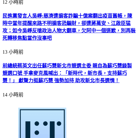
12 小時前
民進黨發言人吳崢:慈濟遭掮客詐騙十億案翻出疫苗舊帳，陳
時中當年提醒來路不明掮客恐騙財，卻遭蔣萬安、江啟臣猛
攻；如今吳崢反嗆政治人物大翻車，欠阿中一個道歉，別再裝
死轉移焦點當作沒事吧
13 小時前
前總統蔡英文出任蘇巧慧新北市競選主委 親自為蘇巧慧錄製
競選口號 手拿麥克風喊出：「新時代，新市長，支持蘇巧
慧！」 獻聲力挺蘇巧慧 強勢加持 助攻新北市長選情！
14 小時前