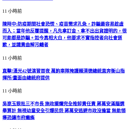
11 小時前
陳時中:防疫期間社會恐慌、疫苗需求孔急，詐騙最容易趁虛
而入；當年他反覆提醒，凡先拿訂金、拿不出出貨證明的，很
可能都是詐騙。如今真相大白，他要求不實指控者向社會道
歉，並譴責曲解污衊者
11 小時前
直擊!漢光42號演習首夜 萬鈞車隊掩護賴清德總統直奔衡山指
揮所/畫面由總統府提供
11 小時前
吳崑玉狠批三不市長 施政擺爛完全推卸責任責 蔣萬安滿腦選
舉算計 無視幼童安全引爆民怨 蔣萬安逃避市政沒擔當 無能領
導恐讓市府癱瘓