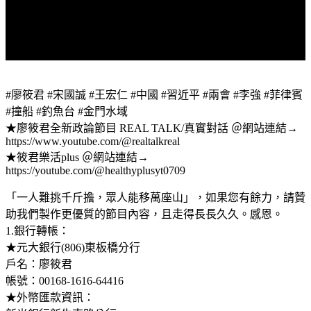
#廖筱君 #宋國誠 #王宏仁 #中國 #習近平 #兩會 #李強 #菲律賓
#撞船 #釣魚台 #金門水域
★廖筱君全新政論節目 REAL TALK/真實對話 ＠網站連結→
https://www.youtube.com/@realtalkreal
★筱君樂活plus ＠網站連結→
https://youtube.com/@healthyplusyt0709
「一人難挑千斤擔，眾人能移萬座山」，如果您有餘力，請贊
助我們製作更優質的節目內容，且走得長長久久。感恩。
1.銀行轉帳：
★元大銀行(806)東板橋分行
戶名：廖筱君
帳號：00168-1616-64416
★外幣匯款資訊：