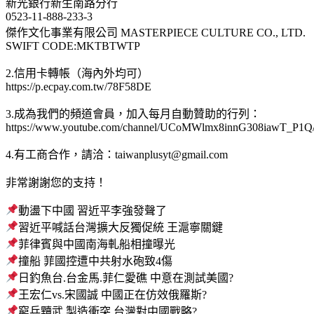
新光銀行新生南路分行
0523-11-888-233-3
傑作文化事業有限公司 MASTERPIECE CULTURE CO., LTD.
SWIFT CODE:MKTBTWTP
2.信用卡轉帳（海內外均可）
https://p.ecpay.com.tw/78F58DE
3.成為我們的頻道會員，加入每月自動贊助的行列：
https://www.youtube.com/channel/UCoMWlmx8innG308iawT_P1Q/
4.有工商合作，請洽：
taiwanplusyt@gmail.com
非常謝謝您的支持！
動盪下中國 習近平李強發聲了
習近平喊話台灣擴大反獨促統 王滬寧關鍵
菲律賓與中國南海軋船相撞曝光
撞船 菲國控遭中共射水砲致4傷
日釣魚台.台金馬.菲仁愛礁 中意在測試美國?
王宏仁vs.宋國誠 中國正在仿效俄羅斯?
窮兵黷武 製造衝突 台灣對中國戰略?