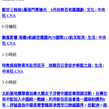
勸世三姊妹5萬張門票搶光 9月前進百老匯讀劇 | 文化 | 中央
社 CNA
9 分鐘前
颱風影響 海運9航線空運國內79國際115航次取消 | 生活 | 中央
社 CNA
2 小時前
特教與弱勢青年赴西班牙 挑戰百公里徒步朝聖之路 | 生活 |
中央社 CNA
3 小時前
北約基地爆華裔加拿大籍女子涉替中國從事間諜活動，台灣也
有中配加入中國統一戰線、利用新住民協會推一國兩制遭判8
年；評論直指中國長臂管轄與滲透早已跨越國界，從歐洲一路