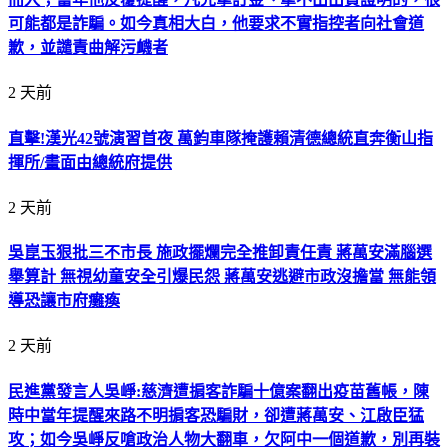
可能都是詐騙。如今真相大白，他要求不實指控者向社會道
歉，並譴責曲解污衊者
2 天前
直擊!漢光42號演習首夜 萬鈞車隊掩護賴清德總統直奔衡山指
揮所/畫面由總統府提供
2 天前
吳崑玉狠批三不市長 施政擺爛完全推卸責任責 蔣萬安滿腦選
舉算計 無視幼童安全引爆民怨 蔣萬安逃避市政沒擔當 無能領
導恐讓市府癱瘓
2 天前
民進黨發言人吳崢:慈濟遭掮客詐騙十億案翻出疫苗舊帳，陳
時中當年提醒來路不明掮客恐騙財，卻遭蔣萬安、江啟臣猛
攻；如今吳崢反嗆政治人物大翻車，欠阿中一個道歉，別再裝