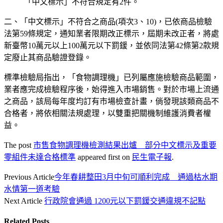
「中文標示」不符合規定有2件。
二、「中文標示」不符合之商品(項次3、10)，已依商品檢驗
法第59條規定，通知業者限期改正標示，屆期未改正者，將處
新臺幣10萬元以上100萬元以下罰鍰，並依同法第42條第2款規
定廢止其商品驗證登錄。
標準檢驗局指出，「食物調理機」已列屬應施檢驗商品範圍，
業者應完成檢驗程序後，始得進入市場銷售。對於市場上流通
之商品，該局每年度均訂有市場檢查計畫，倘發現該類商品不
合格者，將依相關法規處理，以雙重把關機制維護消費者權
益。
The post
市售食物調理機檢測結果出爐 部分中文標示及重要
零組件未達合格標準
appeared first on
民生電子報
.
Previous Article
今年春耕整田3月中旬可順利完成 通過枯水期
水情第一道考驗
Next Article
行政院會通過 1200元以下罰鍰交通違規不記點
Related
Posts