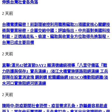
伸進台灣社會各角落
2 天前
台積電遭竊密！前副理被控利用職務竊取21項國家核心關鍵技
術與營業秘密，企圖交給中國；評論指出，中共面對美國科技
制裁，正透過走私、偷渡、竊取與收買全方位取得先進製程，
台灣已成主要目標
2 天前
直擊!漢光42號演習DAY2 賴清德總統視導「八里守備區『戰
力防護與保存』實兵演練」/淡江大橋實施道路阻絕演練 工兵
部隊在設置消波塊 鋼刺蝟 蛇籠鐵絲網 HESCO機動阻絕牆/淡
水河口實施阻絕河道演練
2 天前
陳時中:防疫期間社會恐慌、疫苗需求孔急，詐騙最容易趁虛
而入；當年他反覆提醒，凡先拿訂金、拿不出出貨證明的，很