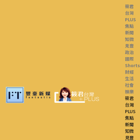
筱君
台灣
PLUS
焦點
新聞
知微
見豐
政治
國際
Shorts
財經
生活
社會
娛樂
筱君
台灣
PLUS
焦點
新聞
知微
見豐