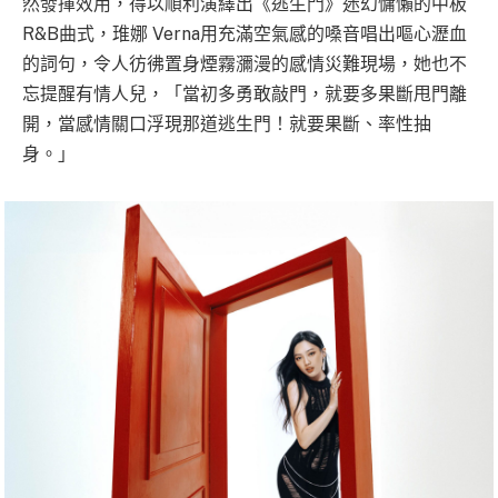
然發揮效用，得以順利演繹出《逃生門》迷幻慵懶的中板
R&B曲式，琟娜 Verna用充滿空氣感的嗓音唱出嘔心瀝血
的詞句，令人彷彿置身煙霧瀰漫的感情災難現場，她也不
忘提醒有情人兒，「當初多勇敢敲門，就要多果斷甩門離
開，當感情關口浮現那道逃生門！就要果斷、率性抽
身。」