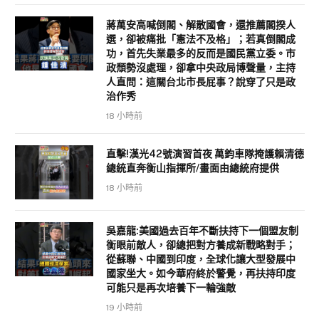
蔣萬安高喊倒閣、解散國會，還推薦閣揆人
選，卻被痛批「憲法不及格」；若真倒閣成
功，首先失業最多的反而是國民黨立委。市
政頹勢沒處理，卻拿中央政局博聲量，主持
人直問：這關台北市長屁事？說穿了只是政
治作秀
18 小時前
直擊!漢光42號演習首夜 萬鈞車隊掩護賴清德
總統直奔衡山指揮所/畫面由總統府提供
18 小時前
吳嘉龍:美國過去百年不斷扶持下一個盟友制
衡眼前敵人，卻總把對方養成新戰略對手；
從蘇聯、中國到印度，全球化讓大型發展中
國家坐大。如今華府終於警覺，再扶持印度
可能只是再次培養下一輪強敵
19 小時前