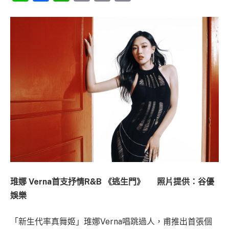
Link
琟娜 Verna首支抒情R&B 《逃生門》 照片提供：谷優
娛樂
「新生代率真舞姬」琟娜Verna唱跳過人，甫推出首張個