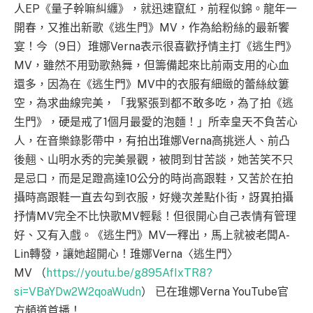
人EP《量子幹嘛糾纏》，就迅速竄紅，前程似錦。龍年一
開春，又推出新歌《逃生門》MV，作為給粉絲的最新饗
宴！今（9日）琟娜Verna表示很喜歡抒情主打《逃生門》
MV，雖然不用勁歌熱舞，但籌備起來比前兩支用的心血
還多，因為在《逃生門》MV中的衣服有細緻的蕾絲紋簍
空，為求曲線完美，「我緊張到都不敢多吃，為了拍《逃
生門》，硬是戒了1個月最愛的泡麵！」所幸皇天不負苦心
人，在音樂錄影帶中，有拍出琟娜Verna高挑迷人、前凸
後翹、山明水秀的完美景觀，被問到甘苦談，她苦笑不只
是忌口，而是足蹬高達10公分的時尚高跟鞋，又苦於在拍
攝時高跟鞋一直去勾到衣服，好幾次差點仆街，訝異拍攝
抒情MV完全不比快歌MV輕鬆！但很開心自己表情有管理
好、又有入戲。《逃生門》MV一釋出，馬上就被老闆A-
Lin轉發，讓她超開心！琟娜Verna〈逃生門〉
MV （
https://youtu.be/g895AfIxTR8?
si=VBaYDw2W2qoaWudn
） 已在琟娜Verna YouTube官
方頻道首播！