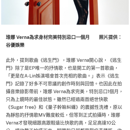
琟娜 Verna為求身材完美特別忌口一個月 照片提供：
谷優娛樂
此外，提到歌曲《逃生門》，琟娜 Verna開心說，《逃生
門》除了是EP唯一的抒情歌，也是開工的第一首歌曲，
「更是在A-Lin姊演唱會首次亮相的歌曲。」表示《逃生
門》記錄了好多不可思議的創作時刻與回憶。也因此在拍
攝音樂錄影帶前，琟娜 Verna為求完美，特別忌口1個月，
只為上鏡時的最佳狀態。雖然已經過兩首絕世快歌
《Sugar free》和《量子幹嘛糾纏》的震撼性洗禮，原以
為靜態的抒情歌MV難度較低，但等到正式拍攝時，琟娜
Verna才發現細跟高跟鞋遠比快歌的高，足足高達10公