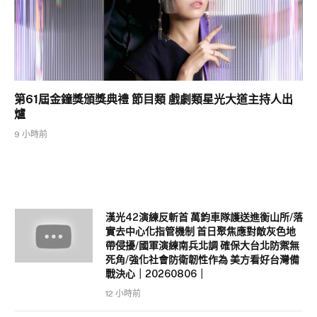
第61屆金鐘獎頒獎典禮 節目類 戲劇類星光大道主持人出
爐
9 小時前
漢光42演練反斬首 萬鈞車隊護送進衡山所/落
實去中心化指管機制 首日聚焦應對敵灰色地
帶侵擾/國軍演練南兵北調 確保大台北防禦無
死角/強化社會防衛韌性作為 美方看好台灣備
戰決心｜20260806｜
12 小時前