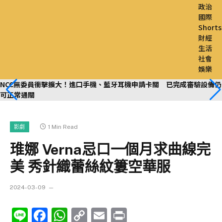
政治
國際
Shorts
財經
生活
社會
娛樂
NCC無委員衝擊擴大！進口手機、藍牙耳機申請卡關 已完成審驗設備仍
可正常通關
1 Min Read
影劇
琟娜 Verna忌口一個月求曲線完
美 秀針織蕾絲紋簍空華服
2024-03-09
Line
Facebook
WhatsApp
Copy
Email
Print