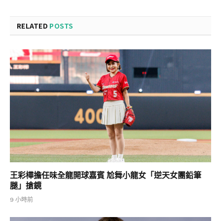
RELATED
POSTS
王彩樺擔任味全龍開球嘉賓 尬舞小龍女「逆天女團鉛筆
腿」搶鏡
9 小時前