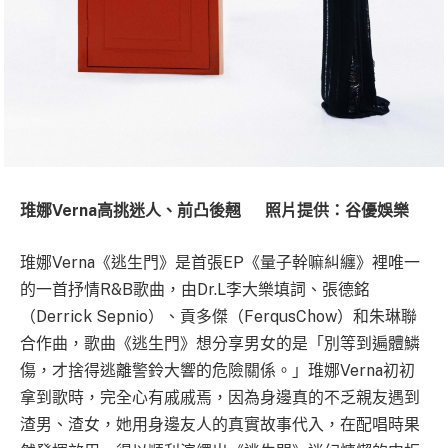
琟娜Verna高挑迷人、前凸後翹 照片提供：谷優娛樂
琟娜Verna《逃生門》是首張EP《量子幹嘛糾纏》裡唯一
的一首抒情R&B歌曲，由Dr.L李大樂填詞、張德銘
（Derrick Sepnio）、貢多傑（FerqusChow）和朱琳聯
合作曲，歌曲《逃生門》想分享男女的是「別等到遍體鱗
傷，才捨得逃離警鈴大響的危險關係。」琟娜Verna初初
拿到歌時，完全心有戚戚焉，因為身邊真的不乏親友遇到
渣男、渣女，她用身邊友人的真實故事代入，在配唱時果