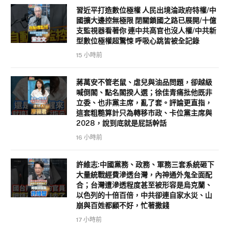
習近平打造數位極權 人民出境淪政府特權/中
國擴大邊控無極限 閉關鎖國之路已展開/十億
支監視器看著你 連中共高官也沒人權/中共新
型數位極權超驚悚 呼吸心跳皆被全記錄
15 小時前
蔣萬安不管老鼠、虐兒與油品問題，卻越級
喊倒閣、點名閣揆人選；徐佳青痛批他既非
立委、也非黨主席，亂了套。評論更直指，
這套粗糙算計只為轉移市政、卡位黨主席與
2028，說到底就是屁話幹話
16 小時前
許維志:中國黨務、政務、軍務三套系統砸下
大量統戰經費滲透台灣，內神通外鬼全面配
合；台灣遭滲透程度甚至被形容是烏克蘭、
以色列的十倍百倍，中共卻連自家水災、山
崩與百姓都顧不好，忙著撒錢
17 小時前