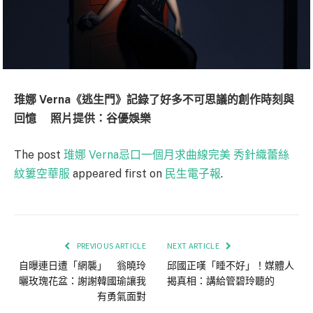
琟娜 Verna《逃生門》記錄了好多不可思議的創作時刻與
回憶 照片提供：谷優娛樂
The post
琟娜 Verna忌口一個月求曲線完美 秀針織蕾絲
紋簍空華服
appeared first on
民生電子報
.
PREVIOUS ARTICLE
NEXT ARTICLE
自曝連日遭「網襲」 翁曉玲
邱國正嘆「睡不好」！媒體人
曬玫瑰花盆：謝謝韓國瑜讓我
揭真相：講給管碧玲聽的
有勇氣面對