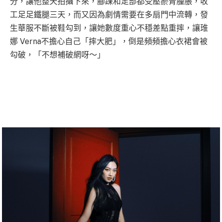
分，讓他整天拍攝下來，腳踝和足部都受壓瘀青腫脹，收
工足足鐵腿三天，而又因為劇情需要在多扇門中流轉，發
生華服不斷被鞋勾到，讓她數度重心不穩差點重摔，讓琟
娜 Verna不擔心自己「摔大肥」，倒是頻頻擔心衣裙會被
勾破，「不想補破網呀～」