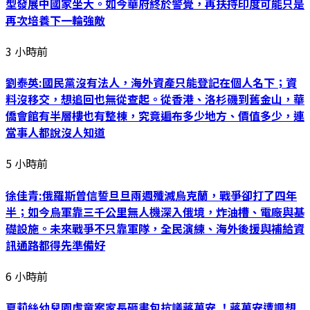
型發展中國家坐大。如今華府終於警覺，再扶持印度可能只是
再次培養下一輪強敵
3 小時前
劉泰英:國民黨沒有法人，海外資產只能登記在個人名下；資
料沒移交，想追回也無從查起。從香港、洛杉磯到舊金山，華
僑會館有半層樓也有整棟，究竟遍布多少地方、價值多少，連
當事人都說沒人知道
5 小時前
徐佳青:俄羅斯曾信誓旦旦兩週殲滅烏克蘭，戰爭卻打了四年
半；如今烏軍靠三千公里無人機深入俄境，炸油槽、電廠與基
礎設施。未來戰爭不只靠軍隊，全民演練、海外後援與補給資
訊通路都得先準備好
6 小時前
夏莉絲幼兒園虐童案家長砸書包抗議蔣萬安 ！蔣萬安遭諷想