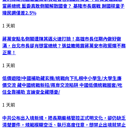
當蔣總統 藍委真敢倒閣解散國會？ 基隆市長選戰 謝國樑童子
瑋民調僅差2.5％
1 天前
蔣萬安點名倒閣遭陳其邁火速打臉！高雄市長任期內做好做
滿，台北市長卻肖想當總統？張益贍揭露蔣萬安市政擺爛不務
正業！
1 天前
低價遊陸!中國補助藏玄機/統戰向下扎根中小學生/大學生廉
價交流 藏中國統戰新招/兩岸交流陷阱 中國低價統戰圈套/吃
住全靠補助 言論安全藏隱憂/
1 天前
中共公布出入境新規，把長期嚴格管控正式明文化，卻仍缺乏
清楚要件，規範模糊空泛、執行高度任意，想禁止出境就禁止