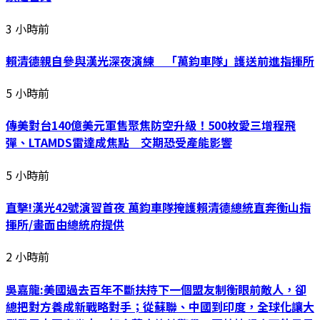
3 小時前
賴清德親自參與漢光深夜演練 「萬鈞車隊」護送前進指揮所
5 小時前
傳美對台140億美元軍售聚焦防空升級！500枚愛三增程飛
彈、LTAMDS雷達成焦點 交期恐受產能影響
5 小時前
直擊!漢光42號演習首夜 萬鈞車隊掩護賴清德總統直奔衡山指
揮所/畫面由總統府提供
2 小時前
吳嘉龍:美國過去百年不斷扶持下一個盟友制衡眼前敵人，卻
總把對方養成新戰略對手；從蘇聯、中國到印度，全球化讓大