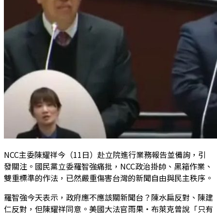
NCC主委陳耀祥今（11日）赴立院進行業務報告並備詢，引
發關注。國民黨立委羅智強痛批，NCC政治掛帥、黑箱作業、
雙重標準的作法，已然嚴重傷害台灣的新聞自由與民主秩序。
羅智強今天表示，政府應不應該關新聞台？陳水扁反對、陳建
仁反對，但陳耀祥同意。美國大法官雨果‧布萊克曾說「只有