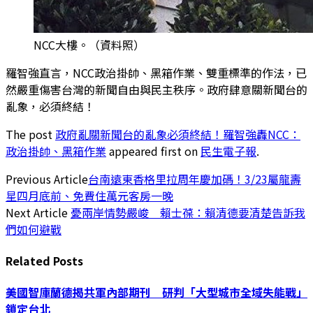
NCC大樓。（資料照）
羅智強直言，NCC政治掛帥、黑箱作業、雙重標準的作法，已
然嚴重傷害台灣的新聞自由與民主秩序。政府肆意關新聞台的
亂象，必須終結！
The post
政府亂關新聞台的亂象必須終結！羅智強轟NCC：
政治掛帥、黑箱作業
appeared first on
民生電子報
.
Previous Article
台南遠東香格里拉周年慶加碼！3/23屬龍壽
星四月底前、免費住萬元客房一晚
Next Article
憂兩岸情勢嚴峻 賴士葆：賴清德要清楚告訴我
們如何避戰
Related
Posts
美國智庫蘭德揭共軍內部期刊 研判「大型城市全域失能戰」
鎖定台北