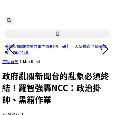
美國智庫蘭德揭共軍內部期刊 研判「大型城市全域失能
賴
戰」鎖定台北
揮
焦點新聞
1 Min Read
政府亂關新聞台的亂象必須終
結！羅智強轟NCC：政治掛
帥、黑箱作業
2024-03-11