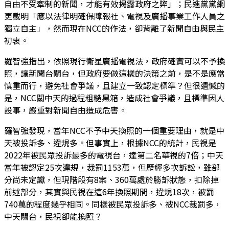
自由不受牽制的新聞，才能有效揭露政府之弊」；民進黨黨綱
更載明「應以法律明確保障報社、電視及廣播事業工作人員之
獨立自主」，然而現在NCC的作法，卻背離了新聞自由與民主
初衷。
羅智強指出，依照現行衛星廣播電視法，政府確實可以不予換
照，讓新聞台關台，但政府要做這樣的決策之前，是不是應當
慎重而行，避免社會爭議，且建立一致認定標準？但很遺憾的
是，NCC關中天的過程粗糙黑箱，造成社會爭議，且標準因人
設事，嚴重對新聞自由造成危害。
羅智強發現，當年NCC不予中天換照的一個重要理由，就是中
天被投訴多、違規多。但事實上，根據NCC的統計，民視是
2022年被民眾投訴最多的電視台，達第二名華視的7倍；中天
當年被認定25次違規，裁罰1153萬，但歷經多次訴訟，雖部
分尚未定讞，但現階段有8案、360萬處於勝訴狀態，扣除掉
前述部分，其實與民視在這6年換照期間，違規18次，被罰
740萬的程度幾乎相同。同樣被民眾投訴多、被NCC裁罰多，
中天關台，民視卻能換照？