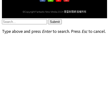
©Copyright Fantastic New Media 2024 豐臺新聞網 版權所有
Submit
Type above and press
Enter
to search. Press
Esc
to cancel.