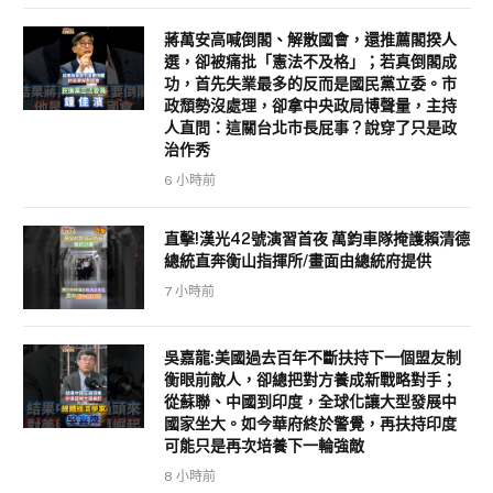
蔣萬安高喊倒閣、解散國會，還推薦閣揆人
選，卻被痛批「憲法不及格」；若真倒閣成
功，首先失業最多的反而是國民黨立委。市
政頹勢沒處理，卻拿中央政局博聲量，主持
人直問：這關台北市長屁事？說穿了只是政
治作秀
6 小時前
直擊!漢光42號演習首夜 萬鈞車隊掩護賴清德
總統直奔衡山指揮所/畫面由總統府提供
7 小時前
吳嘉龍:美國過去百年不斷扶持下一個盟友制
衡眼前敵人，卻總把對方養成新戰略對手；
從蘇聯、中國到印度，全球化讓大型發展中
國家坐大。如今華府終於警覺，再扶持印度
可能只是再次培養下一輪強敵
8 小時前