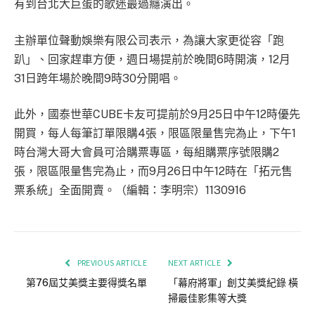
有到台北大巨蛋的歌迷最過癮演出。
主辦單位聲動娛樂有限公司表示，為讓大家更從容「跑
趴」、回家趕車方便，週日場提前於晚間6時開演，12月
31日跨年場於晚間9時30分開唱。
此外，國泰世華CUBE卡友可提前於9月25日中午12時優先
開買，每人每筆訂單限購4張，限區限量售完為止，下午1
時台灣大哥大會員可洽購票專區，每組購票序號限購2
張，限區限量售完為止，而9月26日中午12時在「拓元售
票系統」全面開賣。（編輯：李明宗）1130916
PREVIOUS ARTICLE
NEXT ARTICLE
第76屆艾美獎主要得獎名單
「幕府將軍」創艾美獎紀錄 橫
掃最佳影集等大獎