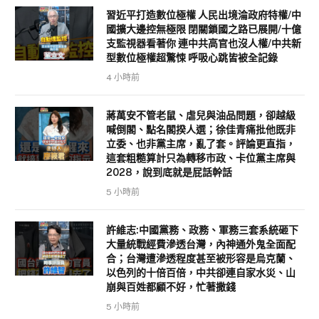
習近平打造數位極權 人民出境淪政府特權/中
國擴大邊控無極限 閉關鎖國之路已展開/十億
支監視器看著你 連中共高官也沒人權/中共新
型數位極權超驚悚 呼吸心跳皆被全記錄
4 小時前
蔣萬安不管老鼠、虐兒與油品問題，卻越級
喊倒閣、點名閣揆人選；徐佳青痛批他既非
立委、也非黨主席，亂了套。評論更直指，
這套粗糙算計只為轉移市政、卡位黨主席與
2028，說到底就是屁話幹話
5 小時前
許維志:中國黨務、政務、軍務三套系統砸下
大量統戰經費滲透台灣，內神通外鬼全面配
合；台灣遭滲透程度甚至被形容是烏克蘭、
以色列的十倍百倍，中共卻連自家水災、山
崩與百姓都顧不好，忙著撒錢
5 小時前