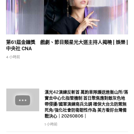
第61屆金鐘獎 戲劇、節目類星光大道主持人揭曉 | 娛樂 |
中央社 CNA
4 小時前
漢光42演練反斬首 萬鈞車隊護送進衡山所/落
實去中心化指管機制 首日聚焦應對敵灰色地
帶侵擾/國軍演練南兵北調 確保大台北防禦無
死角/強化社會防衛韌性作為 美方看好台灣備
戰決心｜20260806｜
1 小時前