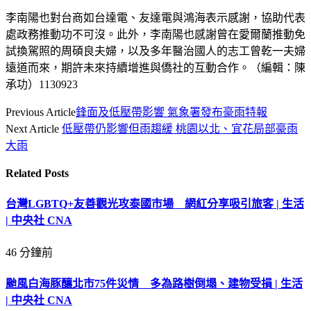
李南陽也對台商如台達電、友達電與鴻海表示感謝，協助代表
處政務推動功不可沒。此外，李南陽也感謝曾在愛爾蘭推動免
試換駕照的周碩良夫婦，以及多年醫治國人的志工曾乾一夫婦
遠道而來，期許未來持續增進與僑社的互動合作。（編輯：陳
承功）1130923
Previous Article
鋒面及低壓帶影響 氣象署發布豪雨特報
Next Article
低壓帶仍影響但雨趨緩 桃園以北、宜花局部豪雨
大雨
Related
Posts
台灣LGBTQ+友善觀光攻泰國市場 網紅分享吸引旅客 | 生活
| 中央社 CNA
46 分鐘前
颱風白海豚釀北市75件災情 多為路樹倒塌、建物受損 | 生活
| 中央社 CNA