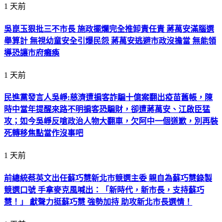
1 天前
吳崑玉狠批三不市長 施政擺爛完全推卸責任責 蔣萬安滿腦選
舉算計 無視幼童安全引爆民怨 蔣萬安逃避市政沒擔當 無能領
導恐讓市府癱瘓
1 天前
民進黨發言人吳崢:慈濟遭掮客詐騙十億案翻出疫苗舊帳，陳
時中當年提醒來路不明掮客恐騙財，卻遭蔣萬安、江啟臣猛
攻；如今吳崢反嗆政治人物大翻車，欠阿中一個道歉，別再裝
死轉移焦點當作沒事吧
1 天前
前總統蔡英文出任蘇巧慧新北市競選主委 親自為蘇巧慧錄製
競選口號 手拿麥克風喊出：「新時代，新市長，支持蘇巧
慧！」 獻聲力挺蘇巧慧 強勢加持 助攻新北市長選情！