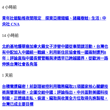
4 小時前
青年壯遊點推夜間限定 探東亞摺翅蝠、諸羅樹蛙 | 生活 | 中
央社 CNA
14 小時前
北約基地爆華裔加拿大籍女子涉替中國從事間諜活動，台灣也
有中配加入中國統一戰線、利用新住民協會推一國兩制遭判8
年；評論直指中國長臂管轄與滲透早已跨越國界，從歐洲一路
伸進台灣社會各角落
1 天前
台積電遭竊密！前副理被控利用職務竊取21項國家核心關鍵技
術與營業秘密，企圖交給中國；評論指出，中共面對美國科技
制裁，正透過走私、偷渡、竊取與收買全方位取得先進製程，
台灣已成主要目標