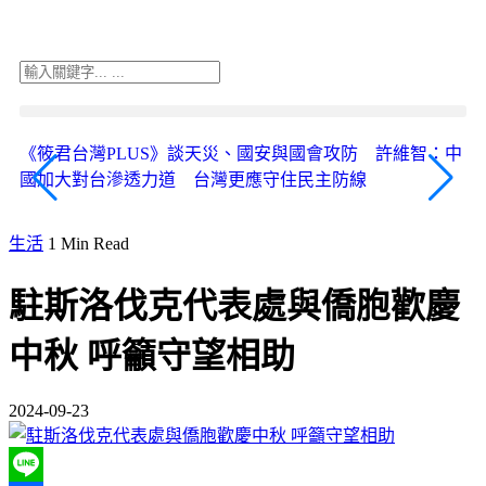
《筱君台灣PLUS》談天災、國安與國會攻防 許維智：中
《
國加大對台滲透力道 台灣更應守住民主防線
人
生活
1 Min Read
駐斯洛伐克代表處與僑胞歡慶
中秋 呼籲守望相助
2024-09-23