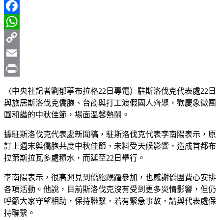
Line
Facebook
WhatsApp
Copy
Link
Email
Print
（中央社記者劉郁葶布拉格22日專電）駐斯洛伐克代表處22日
與旅居斯洛伐克僑胞、台商與打工渡假國人齊聚，歡慶象徵團
圓和諧的中秋佳節，場面溫馨熱鬧。
據駐斯洛伐克代表處新聞稿，駐斯洛伐克代表李南陽表示，原
訂上週末與僑胞共度中秋佳節，未料受天候影響，造成首都布
拉第斯拉瓦多處積水，而延至22日舉行。
李南陽表示，很高興見到僑胞踴躍參加，也感謝僑團費心安排
各項活動。他說，目前斯洛伐克沒有受到更多災情影響，但仍
呼籲大家守望相助，保持聯繫，若有緊急事故，請與代表處保
持聯繫。