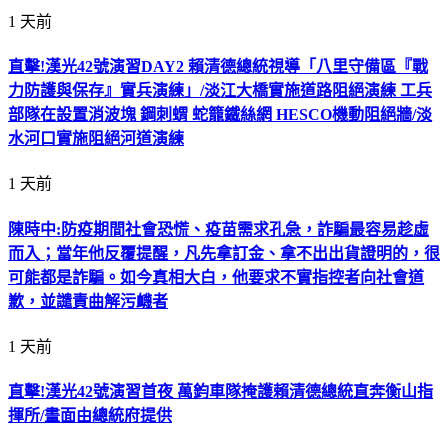
1 天前
直擊!漢光42號演習DAY2 賴清德總統視導「八里守備區『戰
力防護與保存』實兵演練」/淡江大橋實施道路阻絕演練 工兵
部隊在設置消波塊 鋼刺蝟 蛇籠鐵絲網 HESCO機動阻絕牆/淡
水河口實施阻絕河道演練
1 天前
陳時中:防疫期間社會恐慌、疫苗需求孔急，詐騙最容易趁虛
而入；當年他反覆提醒，凡先拿訂金、拿不出出貨證明的，很
可能都是詐騙。如今真相大白，他要求不實指控者向社會道
歉，並譴責曲解污衊者
1 天前
直擊!漢光42號演習首夜 萬鈞車隊掩護賴清德總統直奔衡山指
揮所/畫面由總統府提供