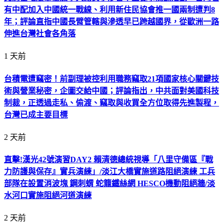
有中配加入中國統一戰線、利用新住民協會推一國兩制遭判8
年；評論直指中國長臂管轄與滲透早已跨越國界，從歐洲一路
伸進台灣社會各角落
1 天前
台積電遭竊密！前副理被控利用職務竊取21項國家核心關鍵技
術與營業秘密，企圖交給中國；評論指出，中共面對美國科技
制裁，正透過走私、偷渡、竊取與收買全方位取得先進製程，
台灣已成主要目標
2 天前
直擊!漢光42號演習DAY2 賴清德總統視導「八里守備區『戰
力防護與保存』實兵演練」/淡江大橋實施道路阻絕演練 工兵
部隊在設置消波塊 鋼刺蝟 蛇籠鐵絲網 HESCO機動阻絕牆/淡
水河口實施阻絕河道演練
2 天前