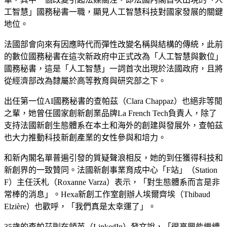
工智慧」國務秘書一職，顯見人工智慧科技對國家發展的關鍵
地位。
法國部會向來有因應時代而彈性改變名稱與結構的傳統，此前
的數位國務秘書在這次新政府中正式改為「人工智慧與數位」
國務秘書，這是「人工智慧」一詞首次出現於法國政府，且將
從經濟部改為隸屬於高等教育與研究部之下。
出任第一位AI國務秘書的查帕茲（Clara Chappaz）也絕非等閒
之輩，她曾任國家創新創業品牌La French Tech負責人，除了
支持法國新創生態體系在本土和海外的創建與發展外，查帕茲
也大力推動科技新創產業的女性參與和培力。
和新內閣名單普遍引發的質疑聲浪相反，她的到任獲得科技和
新創界的一致贊同。法國新創事業育成中心「F站」（Station
F）主任沃札（Roxanne Varza）表示，「對生態體系而言是非
常棒的消息」。Hexa新創工作室創辦人埃爾齊埃（Thibaud
Elzière）也歡呼，「我們真是太幸運了」。
35歲的查帕茲則在領英（LinkedIn）發文說，「很高興能繼續