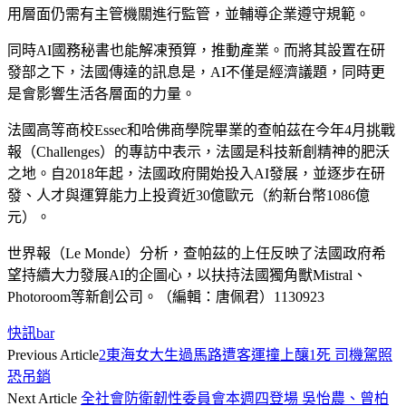
用層面仍需有主管機關進行監管，並輔導企業遵守規範。
同時AI國務秘書也能解凍預算，推動產業。而將其設置在研
發部之下，法國傳達的訊息是，AI不僅是經濟議題，同時更
是會影響生活各層面的力量。
法國高等商校Essec和哈佛商學院畢業的查帕茲在今年4月挑戰
報（Challenges）的專訪中表示，法國是科技新創精神的肥沃
之地。自2018年起，法國政府開始投入AI發展，並逐步在研
發、人才與運算能力上投資近30億歐元（約新台幣1086億
元）。
世界報（Le Monde）分析，查帕茲的上任反映了法國政府希
望持續大力發展AI的企圖心，以扶持法國獨角獸Mistral、
Photoroom等新創公司。（編輯：唐佩君）1130923
快訊bar
Previous Article
2東海女大生過馬路遭客運撞上釀1死 司機駕照
恐吊銷
Next Article
全社會防衛韌性委員會本週四登場 吳怡農、曾柏