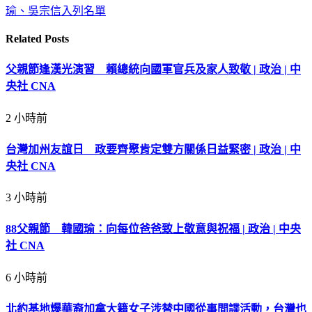
瑜、吳宗信入列名單
Related
Posts
父親節逢漢光演習 賴總統向國軍官兵及家人致敬 | 政治 | 中
央社 CNA
2 小時前
台灣加州友誼日 政要齊聚肯定雙方關係日益緊密 | 政治 | 中
央社 CNA
3 小時前
88父親節 韓國瑜：向每位爸爸致上敬意與祝福 | 政治 | 中央
社 CNA
6 小時前
北約基地爆華裔加拿大籍女子涉替中國從事間諜活動，台灣也