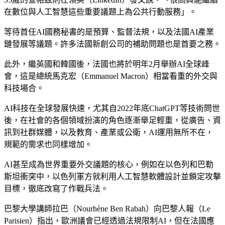
在數位與人工智慧這些重要議題上為公共行動服務」。
等待首任AI國務秘書的是預算、監督法規，以及法國AI產業
鏈發展等議題。許多法國新創公司的補助問題也是首要之務。
此外，繼英國和韓國後，法國也將於明年2月舉辦AI全球峰
會，這是總統馬克宏（Emmanuel Macron）相當看重的外交與
科技場合。
AI科技在全球發展快速，尤其自2022年底ChatGPT等技術問世
後，在社會的各個領域扮演的角色逐漸舉足輕重，從廣告、資
訊到社群媒體，以及教育、產業或公衛，AI運用無所不在，
規範的需求也同樣增加。
AI甚至成為世界重要外交議題的核心，例如在以色列和巴勒
斯坦衝突中，以色列軍方就利用人工智慧軟體設計並鎖定攻擊
目標，徹底改寫了作戰兵法。
巴黎大學講師拉巴（Nourhène Ben Rabah）向巴黎人報（Le
Parisien）指出，歐洲議會已經透過法規限制AI，但在法國應