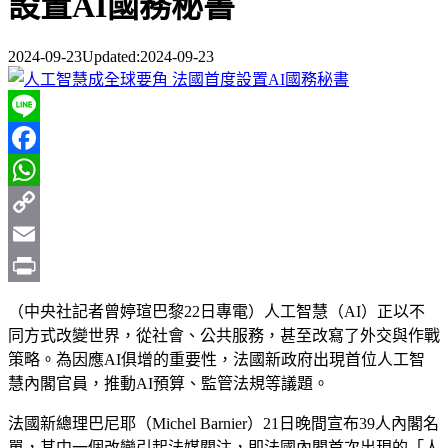
設置AI國務秘書
2024-09-23
Updated:
2024-09-23
Line
Facebook
WhatsApp
Copy
Link
Email
Print
（中央社記者曾婷瑄巴黎22日專電）人工智慧（AI）正以不
同方式改變世界，從社會、公共服務，甚至改寫了外交與作戰
策略。為因應AI俱增的重要性，法國新政府出現首位人工智
慧內閣官員，推動AI預算、監管法規等議題。
法國新總理巴尼耶（Michel Barnier）21日晚間宣布39人內閣名
單，其中一個改變引起法媒關注，即法國內閣首次出現的「人