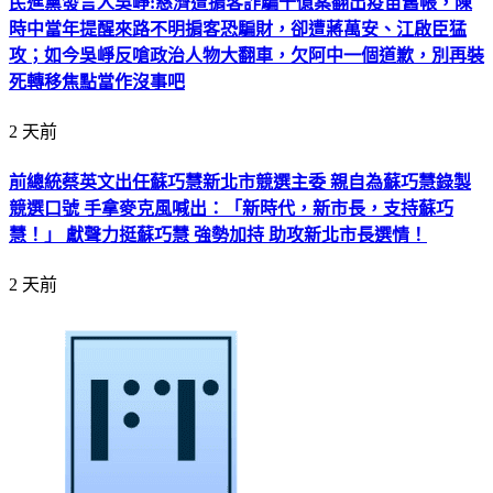
民進黨發言人吳崢:慈濟遭掮客詐騙十億案翻出疫苗舊帳，陳
時中當年提醒來路不明掮客恐騙財，卻遭蔣萬安、江啟臣猛
攻；如今吳崢反嗆政治人物大翻車，欠阿中一個道歉，別再裝
死轉移焦點當作沒事吧
2 天前
前總統蔡英文出任蘇巧慧新北市競選主委 親自為蘇巧慧錄製
競選口號 手拿麥克風喊出：「新時代，新市長，支持蘇巧
慧！」 獻聲力挺蘇巧慧 強勢加持 助攻新北市長選情！
2 天前