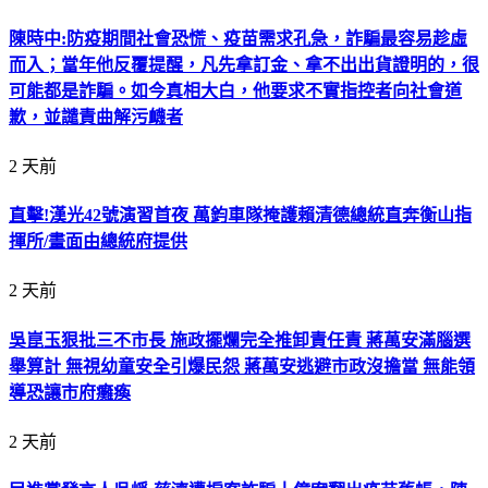
陳時中:防疫期間社會恐慌、疫苗需求孔急，詐騙最容易趁虛
而入；當年他反覆提醒，凡先拿訂金、拿不出出貨證明的，很
可能都是詐騙。如今真相大白，他要求不實指控者向社會道
歉，並譴責曲解污衊者
2 天前
直擊!漢光42號演習首夜 萬鈞車隊掩護賴清德總統直奔衡山指
揮所/畫面由總統府提供
2 天前
吳崑玉狠批三不市長 施政擺爛完全推卸責任責 蔣萬安滿腦選
舉算計 無視幼童安全引爆民怨 蔣萬安逃避市政沒擔當 無能領
導恐讓市府癱瘓
2 天前