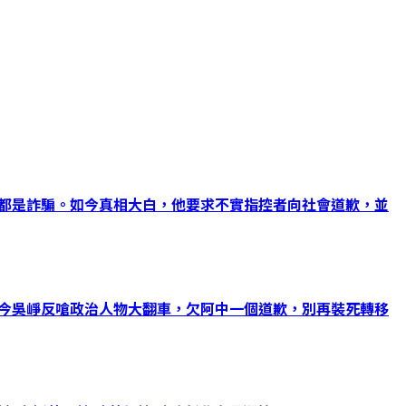
能都是詐騙。如今真相大白，他要求不實指控者向社會道歉，並
如今吳崢反嗆政治人物大翻車，欠阿中一個道歉，別再裝死轉移