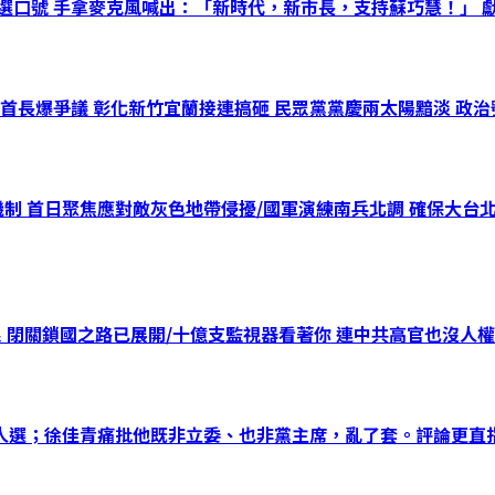
選口號 手拿麥克風喊出：「新時代，新市長，支持蘇巧慧！」 獻
首長爆爭議 彰化新竹宜蘭接連搞砸 民眾黨黨慶兩太陽黯淡 政
機制 首日聚焦應對敵灰色地帶侵擾/國軍演練南兵北調 確保大台
 閉關鎖國之路已展開/十億支監視器看著你 連中共高官也沒人權
選；徐佳青痛批他既非立委、也非黨主席，亂了套。評論更直指