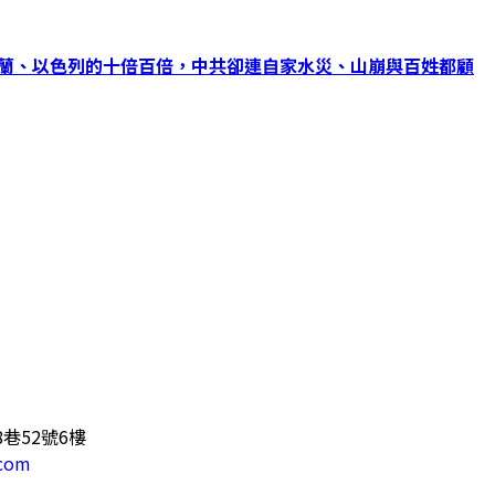
克蘭、以色列的十倍百倍，中共卻連自家水災、山崩與百姓都顧
巷52號6樓
.com