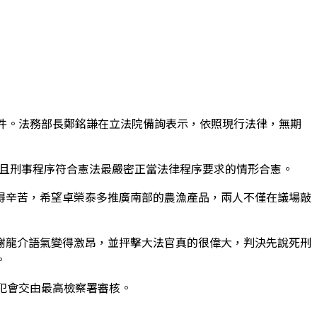
件。法務部長鄭銘謙在立法院備詢表示，依照現行法律，無期
，且刑事程序符合憲法最嚴密正當法律程序要求的情形合憲。
得辛苦，希望卓榮泰多推廣南部的農漁產品，兩人不僅在議場敲
謝龍介語氣變得激昂，並抨擊大法官真的很偉大，判決先說死刑
。
犯會交由最高檢察署審核。