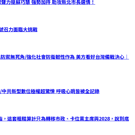
聲力挺蘇巧慧 強勢加持 助攻新北市長選情！
治號召力面臨大挑戰
北防禦無死角/強化社會防衛韌性作為 美方看好台灣備戰決心｜
/中共新型數位極權超驚悚 呼吸心跳皆被全記錄
，這套粗糙算計只為轉移市政、卡位黨主席與2028，說到底