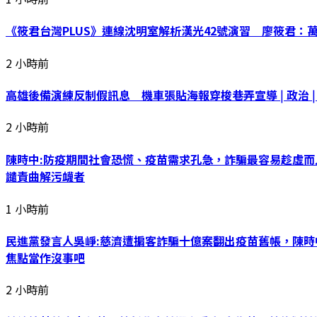
《筱君台灣PLUS》連線沈明室解析漢光42號演習 廖筱君
2 小時前
高雄後備演練反制假訊息 機車張貼海報穿梭巷弄宣導 | 政治 | 
2 小時前
陳時中:防疫期間社會恐慌、疫苗需求孔急，詐騙最容易趁虛
譴責曲解污衊者
1 小時前
民進黨發言人吳崢:慈濟遭掮客詐騙十億案翻出疫苗舊帳，陳
焦點當作沒事吧
2 小時前