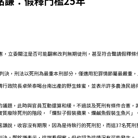
銘謙：假釋門檻25年
合憲，立委關注是否可能翻案改判無期徒刑，甚至符合聲請假釋條
8號判決，刑法以死刑為最重本刑部分，僅適用犯罪情節屬最嚴重
請行政院長卓榮泰喝台南出產的野生蜂蜜，並表示許多農漁民過
的議題，此時與官員互動還算和緩。不過談及死刑有條件合憲，
實質廢除死刑的階段，「爛梨子假裝蘋果、爛鹹魚假裝生魚片」
銘謙說，收容沒有期限，因為是待執行的死刑犯，而這37名死刑
判決。鄭銘謙表示，這端看個案，但也認為這情況有可能發生。