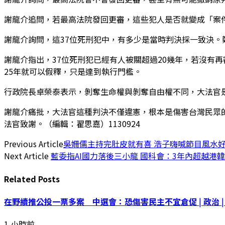
謝龍介追問，若最高法院發回更審，這些犯人是否就變成「案
謝龍介詢問，這37位死刑犯中，有多少是當時判決採一致決
謝龍介指出，37位死刑犯已經有人被關超過20幾年，若沒有
25年就可以假釋，只是達到執行門檻。
行政院長卓榮泰表示，剝奪生命權與剝奪自由權不同，大法官
謝龍介痛批，大法官這種判決不僅違憲，根本是傷害台灣民眾
法官致謝。（編輯：翟思嘉）1130924
Previous Article
吳姍儒主持完肚皮就有喜 浩子嗨喊節目風水
Next Article
藍委指AI國力落後三小龍 國科會：3年內超越港韓
Related
Posts
在野續推公投一票多案 中選會：恐傷害民主不宜倉促 | 政治 | 
1 小時前