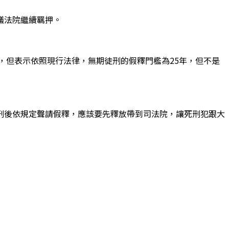
議法院繼續羈押。
，但表示依照現行法律，無期徒刑的假釋門檻為25年，但不是
刑後依規定聲請假釋，應該要先釋放帶到司法院，讓死刑犯跟大