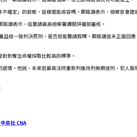
件不確定」的狀態，這樣還能收容嗎。鄭銘謙表示，檢察官會建
。鄭銘謙表示，這要請最高檢察署調閱評議部審核。
再審且經一致判決死刑，是否就能聲請假釋。鄭銘謙並未正面回應
是對剝奪生命權採取比較高的標準。
的感情。他說，未來若最高法院重新判後改判無期徒刑，犯人服
好
中央社 CNA