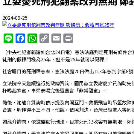
立委憂死刑犯翻案改判無期 鄭
2024-09-25
Line
Facebook
WhatsApp
Copy
Email
Print
Link
（中央社記者郭建伸台北24日電）憲法法庭判定死刑有條件
徒刑的假釋門檻為25年，但不是25年就可以假釋。
社會矚目的死刑釋憲案，憲法法庭20日做出113年憲判字第
立法院今天繼續進行施政總質詢，國民黨立委謝龍介質詢時先
杯喝起蜂蜜，卓榮泰喝完後還直言「非常甜蜜」。
隨後，謝龍介質詢時依序提及內閣互鬥、救援飛官時吊籃故障
合憲，解釋得不三不四。他說，依照判決，台灣已經進入等同
謝龍介詢問，依據監獄行刑法，目前死刑犯收容有無期限。鄭
謝龍介詢問，最高法院會不會發回更審，甚至有無可能撤銷原