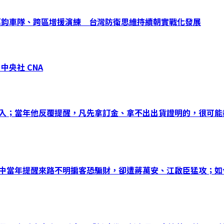
：萬鈞車隊、跨區增援演練 台灣防衛思維持續朝實戰化發展
中央社 CNA
而入；當年他反覆提醒，凡先拿訂金、拿不出出貨證明的，很可
時中當年提醒來路不明掮客恐騙財，卻遭蔣萬安、江啟臣猛攻；