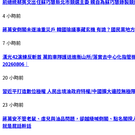
前總統蔡英文出任蘇巧慧新北市競選主委 親自為蘇巧慧錄製競
4 小時前
蔣萬安倒閣未遂淪重災戶 韓國瑜議事藏玄機 有詭？國民黨地方
7 小時前
漢光42演練反斬首 萬鈞車隊護送進衡山所/落實去中心化指管
20260806｜
20 小時前
習近平打造數位極權 人民出境淪政府特權/中國擴大邊控無極限
23 小時前
蔣萬安不管老鼠、虐兒與油品問題，卻越級喊倒閣、點名閣揆人
就是屁話幹話