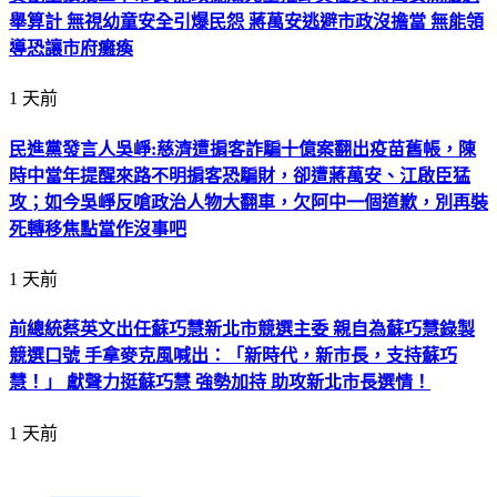
舉算計 無視幼童安全引爆民怨 蔣萬安逃避市政沒擔當 無能領
導恐讓市府癱瘓
1 天前
民進黨發言人吳崢:慈濟遭掮客詐騙十億案翻出疫苗舊帳，陳
時中當年提醒來路不明掮客恐騙財，卻遭蔣萬安、江啟臣猛
攻；如今吳崢反嗆政治人物大翻車，欠阿中一個道歉，別再裝
死轉移焦點當作沒事吧
1 天前
前總統蔡英文出任蘇巧慧新北市競選主委 親自為蘇巧慧錄製
競選口號 手拿麥克風喊出：「新時代，新市長，支持蘇巧
慧！」 獻聲力挺蘇巧慧 強勢加持 助攻新北市長選情！
1 天前