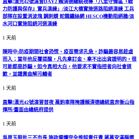
直擊!漢光42號演習DAY2 賴清德總統視導「八里守備區『戰
力防護與保存』實兵演練」/淡江大橋實施道路阻絕演練 工兵
部隊在設置消波塊 鋼刺蝟 蛇籠鐵絲網 HESCO機動阻絕牆/淡
水河口實施阻絕河道演練
1 天前
陳時中:防疫期間社會恐慌、疫苗需求孔急，詐騙最容易趁虛
而入；當年他反覆提醒，凡先拿訂金、拿不出出貨證明的，很
可能都是詐騙。如今真相大白，他要求不實指控者向社會道
歉，並譴責曲解污衊者
1 天前
直擊!漢光42號演習首夜 萬鈞車隊掩護賴清德總統直奔衡山指
揮所/畫面由總統府提供
1 天前
吳崑玉狠批三不市長 施政擺爛完全推卸責任責 蔣萬安滿腦選