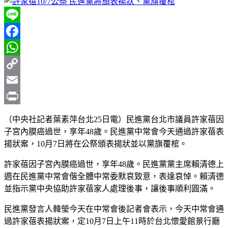
Line
Facebook
WhatsApp
Copy
Link
Email
Print
（中央社記者葉素萍台北25日電）民進黨台北市議員許家蓓因
子宮內膜癌過世，享年48歲。民進黨中常會今天通過許家蓓表
揚狀案，10月7日將在公祭頒表揚狀並以黨旗覆棺。
許家蓓因子宮內膜癌過世，享年48歲。民進黨黨主席賴清德上
週在民進黨中常會偕全體中常委默哀致意，表達哀悼。賴清德
並指示黨中央協助許家蓓家人處理後事，讓後事順利圓滿。
民進黨發言人韓瑩今天在中常會後記者會表示，今天中常會通
過許家蓓表揚狀案，定10月7日上午11時於台北懷愛館景行廳