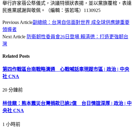
舉行許家蓓公祭儀式，決議特頒狀表揚，並以黨旗覆棺，表達
民進黨感謝與敬佩。（編輯：張若瑤）1130925
Previous Article
副總統：台灣自信面對世界 成全球供應鏈重要
領導者
Next Article
防衛韌性委員會26日登場 賴清德：打造更強韌台
灣
Related
Posts
第四作戰區台南戰略溝通 心戰喊話車現蹤市區 | 政治 | 中央
社 CNA
20 分鐘前
林佳龍：熊本震災台灣捐款已逾2億 台日情誼深厚 | 政治 | 中
央社 CNA
1 小時前