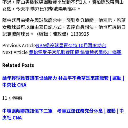
不過，南山男籃教練團新賽季異動不只1人，陳柏廷改帶南山
女籃，今天率隊87比78擊敗陽明高中。
陳柏廷目前還在與球隊磨合中，談到身分轉變，他表示，希望
女籃球員可以藉由寫日記方式，表達自身想法，他也可透過日
記更瞭解球員。（編輯：陳政偉）1130925
Previous Article
NBA退役球星賈奈特 10月再度訪台
Next Article
吳怡霈受子宮肌腺症困擾 錄實境秀靠吃止痛藥
Related
Posts
給年輕球員容錯率也給壓力 林岳平不希望是來跑龍套 | 運動 |
中央社 CNA
11 小時前
中職張翔腳踝扭傷下二軍 考量亞運任務充分休息 | 運動 | 中
央社 CNA