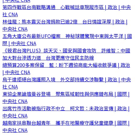
第四作戰區台南戰略溝通 心戰喊話車現蹤市區 | 政治 | 中央
社 CNA
林佳龍：熊本震災台灣捐款已逾2億 台日情誼深厚 | 政治 |
中央社 CNA
五角大廈公布最新UFO檔案 神秘球體驚現中東與太平洋 | 國
際 | 中央社 CNA
《筱君台灣PLUS》談天災、國安與國會攻防 許維智：中國
加大對台滲透力道 台灣更應守住民主防線
總預算200多案保留 藍：盼下週協商能大幅收斂爭議 | 政治
| 中央社 CNA
烏干達拒絕台灣護照入境 外交部持續交涉聯繫 | 政治 | 中央
社 CNA
東協企業論壇曼谷登場 聚焦區域韌性與供應鏈布局 | 國際 |
中央社 CNA
出席竹市活動被指行政不中立 柯文哲：未政治宣傳 | 政治 |
中央社 CNA
越南家扶串聯台越青年 攜手在地醫療守護兒童健康 | 國際 |
中央社 CNA