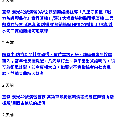
直擊!漢光42號演習DAY2 賴清德總統視導「八里守備區『戰
力防護與保存』實兵演練」/淡江大橋實施道路阻絕演練 工兵
部隊在設置消波塊 鋼刺蝟 蛇籠鐵絲網 HESCO機動阻絕牆/淡
水河口實施阻絕河道演練
2 天前
陳時中:防疫期間社會恐慌、疫苗需求孔急，詐騙最容易趁虛
而入；當年他反覆提醒，凡先拿訂金、拿不出出貨證明的，很
可能都是詐騙。如今真相大白，他要求不實指控者向社會道
歉，並譴責曲解污衊者
2 天前
直擊!漢光42號演習首夜 萬鈞車隊掩護賴清德總統直奔衡山指
揮所/畫面由總統府提供
2 天前