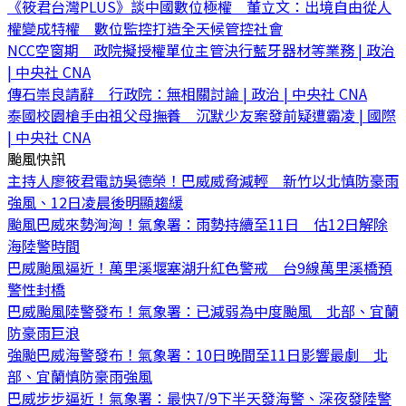
《筱君台灣PLUS》談中國數位極權 董立文：出境自由從人
權變成特權 數位監控打造全天候管控社會
NCC空窗期 政院擬授權單位主管決行藍牙器材等業務 | 政治
| 中央社 CNA
傳石崇良請辭 行政院：無相關討論 | 政治 | 中央社 CNA
泰國校園槍手由祖父母撫養 沉默少友案發前疑遭霸凌 | 國際
| 中央社 CNA
颱風快訊
主持人廖筱君電訪吳德榮！巴威威脅減輕 新竹以北慎防豪雨
強風、12日凌晨後明顯趨緩
颱風巴威來勢洶洶！氣象署：雨勢持續至11日 估12日解除
海陸警時間
巴威颱風逼近！萬里溪堰塞湖升紅色警戒 台9線萬里溪橋預
警性封橋
巴威颱風陸警發布！氣象署：已減弱為中度颱風 北部、宜蘭
防豪雨巨浪
強颱巴威海警發布！氣象署：10日晚間至11日影響最劇 北
部、宜蘭慎防豪雨強風
巴威步步逼近！氣象署：最快7/9下半天發海警、深夜發陸警