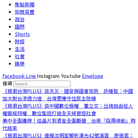
焦點新聞
知微見豐
政治
國際
Shorts
財經
生活
社會
娛樂
Facebook
Line
Instagram
Youtube
Envelope
搜尋
《筱君台灣PLUS》談天災、國安與國會攻防 許維智：中國
加大對台滲透力道 台灣更應守住民主防線
《筱君台灣PLUS》談中國數位極權 董立文：出境自由從人
權變成特權 數位監控打造全天候管控社會
美中全面攤牌！從晶片到資金全面斷鏈 台商「踩兩條船」時
代結束
《筱君台灣PLUS》連線沈明室解析漢光42號演習 廖筱君：