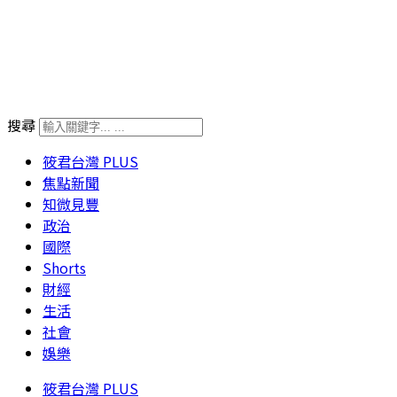
搜尋
筱君台灣 PLUS
焦點新聞
知微見豐
政治
國際
Shorts
財經
生活
社會
娛樂
筱君台灣 PLUS