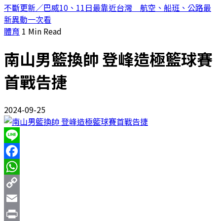
不斷更新／巴威10、11日最靠近台灣 航空、船班、公路最
新異動一次看
體育
1 Min Read
南山男籃換帥 登峰造極籃球賽
首戰告捷
2024-09-25
Line
Facebook
WhatsApp
Copy
Link
Email