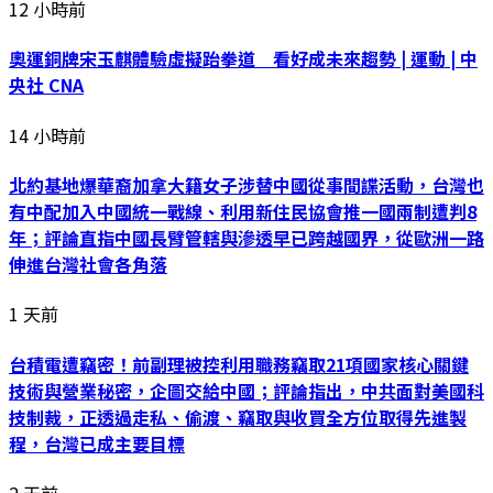
12 小時前
奧運銅牌宋玉麒體驗虛擬跆拳道 看好成未來趨勢 | 運動 | 中
央社 CNA
14 小時前
北約基地爆華裔加拿大籍女子涉替中國從事間諜活動，台灣也
有中配加入中國統一戰線、利用新住民協會推一國兩制遭判8
年；評論直指中國長臂管轄與滲透早已跨越國界，從歐洲一路
伸進台灣社會各角落
1 天前
台積電遭竊密！前副理被控利用職務竊取21項國家核心關鍵
技術與營業秘密，企圖交給中國；評論指出，中共面對美國科
技制裁，正透過走私、偷渡、竊取與收買全方位取得先進製
程，台灣已成主要目標
2 天前