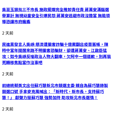
吳崑玉狠批三不市長 施政擺爛完全推卸責任責 蔣萬安滿腦選
舉算計 無視幼童安全引爆民怨 蔣萬安逃避市政沒擔當 無能領
導恐讓市府癱瘓
2 天前
民進黨發言人吳崢:慈濟遭掮客詐騙十億案翻出疫苗舊帳，陳
時中當年提醒來路不明掮客恐騙財，卻遭蔣萬安、江啟臣猛
攻；如今吳崢反嗆政治人物大翻車，欠阿中一個道歉，別再裝
死轉移焦點當作沒事吧
2 天前
前總統蔡英文出任蘇巧慧新北市競選主委 親自為蘇巧慧錄製
競選口號 手拿麥克風喊出：「新時代，新市長，支持蘇巧
慧！」 獻聲力挺蘇巧慧 強勢加持 助攻新北市長選情！
2 天前