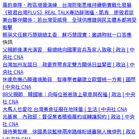
萬鈞車隊、跨區增援演練 台灣防衛思維持續朝實戰化發展
《筱君台灣PLUS》REAL TALK專訪薛瑞福、凱肯 廖筱君談
美台夥伴關係：若台灣受威脅 全球供應鏈與民主體系都將受
衝擊
蔡英文任蘇巧慧競總主委 蘇巧慧證實：邀請時就一口答應
快訊
父親節逢漢光演習 賴總統向國軍官兵及家人致敬 | 政治 | 中
央社 CNA
台灣加州友誼日 政要齊聚肯定雙方關係日益緊密 | 政治 | 中
央社 CNA
休達危機凸顯邊境脆弱 智庫學者籲建立歐盟統一方案 | 國際
| 中央社 CNA
88父親節 韓國瑜：向每位爸爸致上敬意與祝福 | 政治 | 中央
社 CNA
大馬人也愛吃 台灣美食征服在地味蕾 | 生活 | 中央社 CNA
兆基案 內政部：督促業者積極履約或轉讓契約 | 政治 | 中央
社 CNA
接待美智庫 徐國勇談藍綠兩岸路線盼速審無人機條例 | 政治
| 中央社 CNA