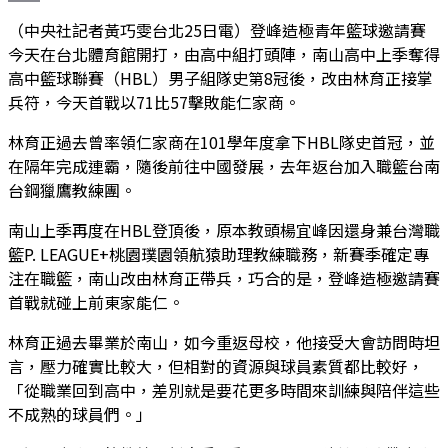
Print
（中央社記者黃巧雯台北25日電）登峰造極青年籃球邀請賽
今天在台北體育館開打，由高中組打頭陣，南山高中上季奪得
高中籃球聯賽（HBL）男子組隊史第8冠後，改由林育正接掌
兵符，今天首戰以71比57擊敗能仁家商。
林育正過去曾率領仁家商在101學年度拿下HBL隊史首冠，並
在隔年完成連霸，隨後前往中國發展，去年返台加入職籃台南
台鋼獵鷹教練團。
南山上季再度在HBL登頂後，原本教頭楊宜峰因還身兼台灣職
籃P. LEAGUE+桃園璞園領航猿助理教練職務，新賽季確定專
注在職籃，南山改由林育正帶兵，巧合的是，登峰造極邀請賽
首戰就碰上前東家能仁。
林育正過去畢業於南山，如今重返母校，他接受大會訪問時坦
言，壓力確實比較大，但相對的資源與球員素質都比較好，
「從職業回到高中，差別就是要花更多時間來訓練與陪伴這些
不成熟的球員們。」