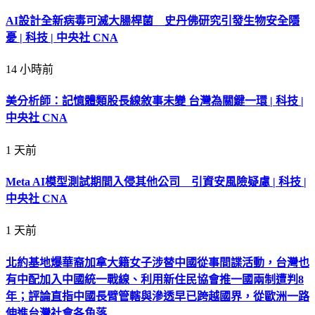
AI設計全新病毒可滅大腸桿菌 史丹佛研究引發生物安全隱
憂 | 科技 | 中央社 CNA
14 小時前
美分析師：記憶體類股長線敘事未變 台灣為關鍵一環 | 科技 |
中央社 CNA
1 天前
Meta AI模型測試期間入侵其他公司 引資安風險疑慮 | 科技 |
中央社 CNA
1 天前
北約基地爆華裔加拿大籍女子涉替中國從事間諜活動，台灣也
有中配加入中國統一戰線、利用新住民協會推一國兩制遭判8
年；評論直指中國長臂管轄與滲透早已跨越國界，從歐洲一路
伸進台灣社會各角落