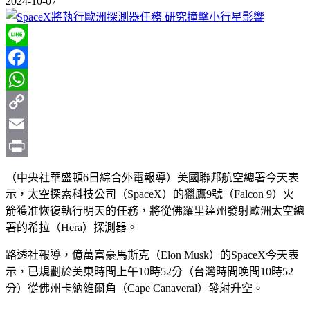
2024-10-07
Line
Facebook
WhatsApp
Copy
Link
Email
Print
（中央社華盛頓6日綜合外電報導）美國聯邦航空總署今天表
示，太空探索科技公司（SpaceX）的獵鷹9號（Falcon 9）火
箭獲准恢復執行明天的任務，將從佛羅里達州發射歐洲太空總
署的希拉（Hera）探測器。
路透社報導，億萬富豪馬斯克（Elon Musk）的SpaceX今天表
示，已規劃於美東時間上午10時52分（台灣時間晚間10時52
分）從佛州卡納維爾角（Cape Canaveral）發射升空。