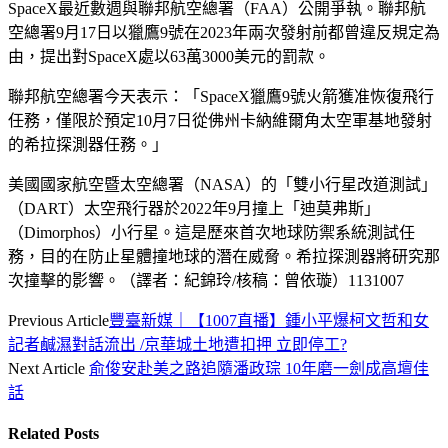
SpaceX最近數週與聯邦航空總署（FAA）公開爭執。聯邦航
空總署9月17日以獵鷹9號在2023年兩次發射前都曾違反規定為
由，提出對SpaceX處以63萬3000美元的罰款。
聯邦航空總署今天表示：「SpaceX獵鷹9號火箭獲准恢復飛行
任務，僅限於預定10月7日從佛州卡納維爾角太空軍基地發射
的希拉探測器任務。」
美國國家航空暨太空總署（NASA）的「雙小行星改道測試」
（DART）太空飛行器於2022年9月撞上「迪莫弗斯」
（Dimorphos）小行星。這是歷來首次地球防禦系統測試任
務，目的在防止星體撞地球的潛在威脅。希拉探測器將研究那
次撞擊的影響。（譯者：紀錦玲/核稿：曾依璇）1131007
Previous Article
豐臺新媒｜【1007直播】鍾小平爆柯文哲和女
記者鹹濕對話流出 /京華城土地遭扣押 立即停工?
Next Article
俞俊安赴美之路追隨潘政琮 10年磨一劍成高壇佳
話
Related
Posts