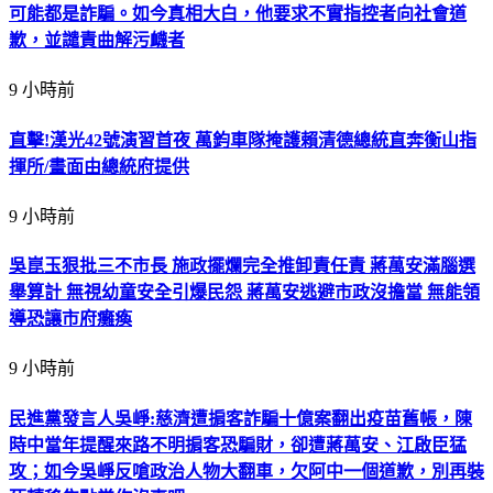
可能都是詐騙。如今真相大白，他要求不實指控者向社會道
歉，並譴責曲解污衊者
9 小時前
直擊!漢光42號演習首夜 萬鈞車隊掩護賴清德總統直奔衡山指
揮所/畫面由總統府提供
9 小時前
吳崑玉狠批三不市長 施政擺爛完全推卸責任責 蔣萬安滿腦選
舉算計 無視幼童安全引爆民怨 蔣萬安逃避市政沒擔當 無能領
導恐讓市府癱瘓
9 小時前
民進黨發言人吳崢:慈濟遭掮客詐騙十億案翻出疫苗舊帳，陳
時中當年提醒來路不明掮客恐騙財，卻遭蔣萬安、江啟臣猛
攻；如今吳崢反嗆政治人物大翻車，欠阿中一個道歉，別再裝