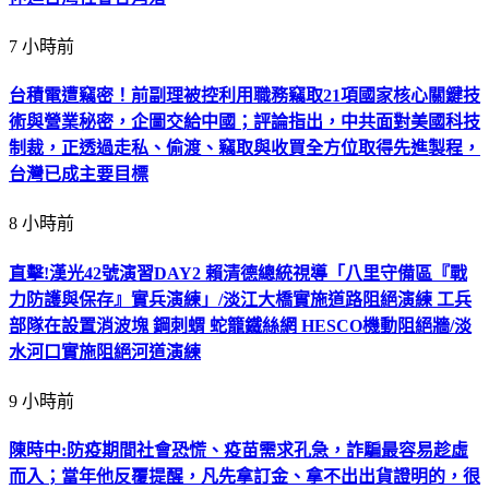
7 小時前
台積電遭竊密！前副理被控利用職務竊取21項國家核心關鍵技
術與營業秘密，企圖交給中國；評論指出，中共面對美國科技
制裁，正透過走私、偷渡、竊取與收買全方位取得先進製程，
台灣已成主要目標
8 小時前
直擊!漢光42號演習DAY2 賴清德總統視導「八里守備區『戰
力防護與保存』實兵演練」/淡江大橋實施道路阻絕演練 工兵
部隊在設置消波塊 鋼刺蝟 蛇籠鐵絲網 HESCO機動阻絕牆/淡
水河口實施阻絕河道演練
9 小時前
陳時中:防疫期間社會恐慌、疫苗需求孔急，詐騙最容易趁虛
而入；當年他反覆提醒，凡先拿訂金、拿不出出貨證明的，很