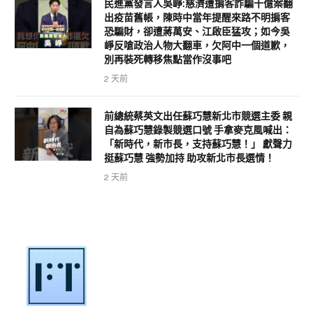
民進黨發言人吳崢:慈濟遭掮客詐騙十億案翻
出疫苗舊帳，陳時中當年提醒來路不明掮客
恐騙財，卻遭蔣萬安、江啟臣猛攻；如今吳
崢反嗆政治人物大翻車，欠阿中一個道歉，
別再裝死轉移焦點當作沒事吧
2 天前
前總統蔡英文出任蘇巧慧新北市競選主委 親
自為蘇巧慧錄製競選口號 手拿麥克風喊出：
「新時代，新市長，支持蘇巧慧！」 獻聲力
挺蘇巧慧 強勢加持 助攻新北市長選情！
2 天前