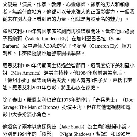
父親是「演員、作家、教練、心靈導師、顧家的男人和領導
者。無論什麼地方，他都可以帶來強大的正面影響力，一個我
從未在別人身上看到過的力量。他就是有股莫名的魅力」。
羅恩艾利2019年曾因家庭悲劇而再獲媒體關注。當年他62歲妻
子薇樂莉（Valerie Lundeen Ely）在加州聖巴巴拉（Santa
Barbara）家中遭倆人30歲的兒子卡麥隆（Cameron Ely）揮刀
刺死。卡麥隆隨後也遭警察開槍擊斃。
羅恩艾利1980年代期間主持過益智節目，還兩度接下美利堅小
姐（Miss America）選美主持棒。他1984年與前選美皇后、
「佛州小姐」薇樂莉結為夫妻，兩人育有3名子女，包括卡麥
隆。羅恩艾利2001年息影，將重心放在家庭。
除了泰山，羅恩艾利也曾在1975年動作片「奇兵勇士」（Doc
Savage: The Man of Bronze）扮演主角，但在其他電視劇和電
影中大多扮演小角色。
他還寫了兩本以偵探桑茲（Jake Sands）為主角的懸疑小說，
分別是1994年的「夜影」（Night Shadows，暫譯）和1995年