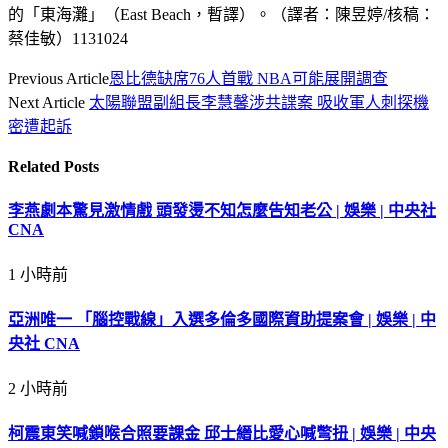
的「東海灘」（East Beach，暫譯）。（譯者：陳昱婷/核稿：
蔡佳敏）1131024
Previous Article
恩比德缺席76人首戰 NBA可能展開調查
Next Article
太陽聯盟副組長李慧馨涉共諜案 吸收軍人刺探機
密遭起訴
Related
Posts
李燕劇本驚見激情戲 頭發燙不知怎麼告知老公 | 娛樂 | 中央社
CNA
1 小時前
亞洲唯一 「腦控戰線」入選多倫多國際資助提案會 | 娛樂 | 中
央社 CNA
2 小時前
柯震東笑喊鎖喉合照要課金 邱士縉比愛心喊彆扭 | 娛樂 | 中央