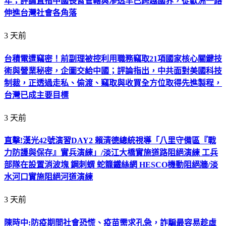
年；評論直指中國長臂管轄與滲透早已跨越國界，從歐洲一路
伸進台灣社會各角落
3 天前
台積電遭竊密！前副理被控利用職務竊取21項國家核心關鍵技
術與營業秘密，企圖交給中國；評論指出，中共面對美國科技
制裁，正透過走私、偷渡、竊取與收買全方位取得先進製程，
台灣已成主要目標
3 天前
直擊!漢光42號演習DAY2 賴清德總統視導「八里守備區『戰
力防護與保存』實兵演練」/淡江大橋實施道路阻絕演練 工兵
部隊在設置消波塊 鋼刺蝟 蛇籠鐵絲網 HESCO機動阻絕牆/淡
水河口實施阻絕河道演練
3 天前
陳時中:防疫期間社會恐慌、疫苗需求孔急，詐騙最容易趁虛