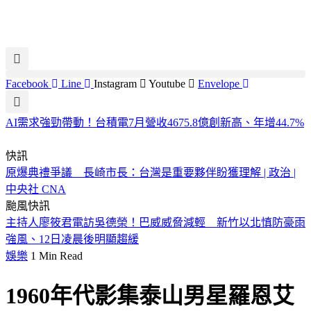
Facebook
Line
Instagram
Youtube
Envelope
AI需求強勁帶動！台積電7月營收4675.8億創新高、年增44.7%
快訊
原爆典禮爭議 長崎市長：台灣是重要夥伴盼獲理解 | 政治 |
中央社 CNA
颱風快訊
主持人廖筱君電訪吳德榮！巴威威脅減輕 新竹以北慎防豪雨
強風、12日凌晨後明顯趨緩
娛樂
1 Min Read
1960年代影集泰山男星羅恩艾