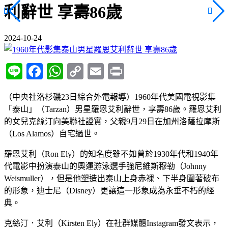
利辭世 享壽86歲
2024-10-24
Line
Facebook
WhatsApp
Copy
Email
Print
Link
（中央社洛杉磯23日綜合外電報導）1960年代美國電視影集
「泰山」（Tarzan）男星羅恩艾利辭世，享壽86歲。羅恩艾利
的女兒克絲汀向美聯社證實，父親9月29日在加州洛薩拉摩斯
（Los Alamos）自宅過世。
羅恩艾利（Ron Ely）的知名度雖不如曾於1930年代和1940年
代電影中扮演泰山的奧運游泳選手強尼維斯穆勒（Johnny
Weismuller），但是他塑造出泰山上身赤裸、下半身圍著破布
的形象，迪士尼（Disney）更讓這一形象成為永垂不朽的經
典。
克絲汀．艾利（Kirsten Ely）在社群媒體Instagram發文表示，