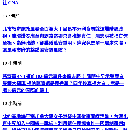
社 CNA
4 小時前
北市教育施政風暴全面擴大！局長不分剩食廚餘還爆階級歧
視，連環爆發虐童與霸凌案卻只會推卸責任；湯志明被指官僚
至極、毫無政績，卻獲蔣萬安重用。這究竟是單一局處失職，
還是蔣市府的整體國安級風險？
10 小時前
慈濟買BNT遭詐10.6億元事件來龍去脈！ 陳時中早示警藍白
集體大翻車 相信慈濟還是民進黨？四年後真相大白：竟是一
場10億元的國際詐騙！
10 小時前
北約基地爆華裔加拿大籍女子涉替中國從事間諜活動，台灣也
有中配加入中國統一戰線、利用新住民協會推一國兩制遭判8