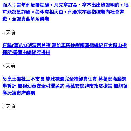
而入；當年他反覆提醒，凡先拿訂金、拿不出出貨證明的，很
可能都是詐騙。如今真相大白，他要求不實指控者向社會道
歉，並譴責曲解污衊者
3 天前
直擊!漢光42號演習首夜 萬鈞車隊掩護賴清德總統直奔衡山指
揮所/畫面由總統府提供
3 天前
吳崑玉狠批三不市長 施政擺爛完全推卸責任責 蔣萬安滿腦選
舉算計 無視幼童安全引爆民怨 蔣萬安逃避市政沒擔當 無能領
導恐讓市府癱瘓
3 天前