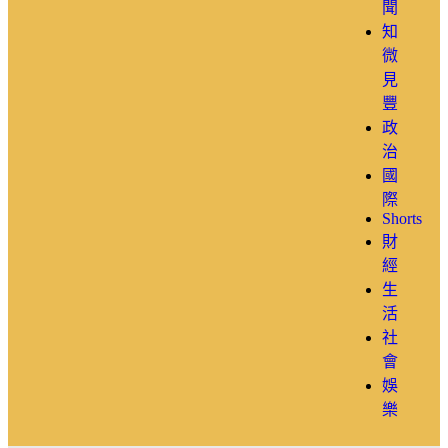
聞
知
微
見
豐
政
治
國
際
Shorts
財
經
生
活
社
會
娛
樂