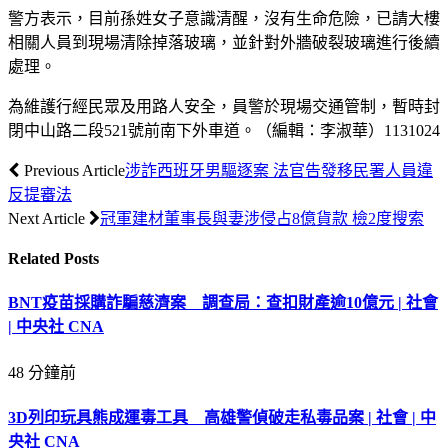
警方表示，目前孫姓女子意識清醒，沒有生命危險，已請大樓
相關人員到現場清除掉落玻璃，並針對外牆破裂玻璃進行後續
處理。
為維護行經民眾及用路人安全，員警於現場交通管制，暫時封
閉中山路二段521號前南下外車道。（編輯：李淑華）1131024
Previous Article
涉詐西班牙男驅逐案 法官告發移民署人員違
反提審法
Next Article
冠軍建材董事長與妻涉侵占8億貨款 檢2度搜索
Related
Posts
BNT疫苗採購詐騙慈濟案 調查局：查扣財產逾10億元 | 社會
| 中央社 CNA
48 分鐘前
3D列印玩具熊成運毒工具 高雄警偵破走私毒品案 | 社會 | 中
央社 CNA