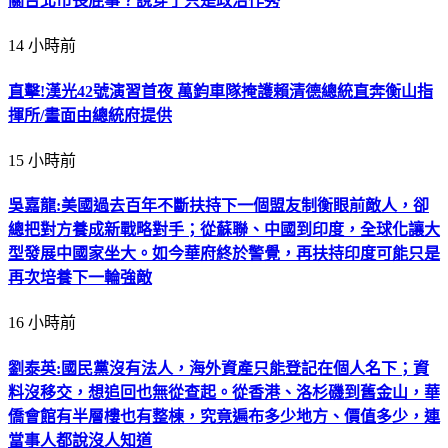
關台北市長屁事？說穿了只是政治作秀
14 小時前
直擊!漢光42號演習首夜 萬鈞車隊掩護賴清德總統直奔衡山指
揮所/畫面由總統府提供
15 小時前
吳嘉龍:美國過去百年不斷扶持下一個盟友制衡眼前敵人，卻
總把對方養成新戰略對手；從蘇聯、中國到印度，全球化讓大
型發展中國家坐大。如今華府終於警覺，再扶持印度可能只是
再次培養下一輪強敵
16 小時前
劉泰英:國民黨沒有法人，海外資產只能登記在個人名下；資
料沒移交，想追回也無從查起。從香港、洛杉磯到舊金山，華
僑會館有半層樓也有整棟，究竟遍布多少地方、價值多少，連
當事人都說沒人知道