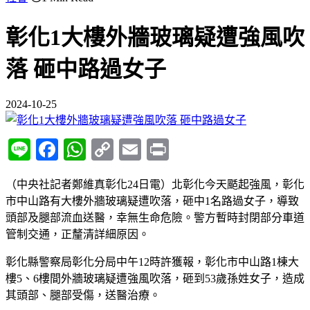
彰化1大樓外牆玻璃疑遭強風吹
落 砸中路過女子
2024-10-25
Line
Facebook
WhatsApp
Copy
Email
Print
Link
（中央社記者鄭維真彰化24日電）北彰化今天颳起強風，彰化
市中山路有大樓外牆玻璃疑遭吹落，砸中1名路過女子，導致
頭部及腿部流血送醫，幸無生命危險。警方暫時封閉部分車道
管制交通，正釐清詳細原因。
彰化縣警察局彰化分局中午12時許獲報，彰化市中山路1棟大
樓5、6樓間外牆玻璃疑遭強風吹落，砸到53歲孫姓女子，造成
其頭部、腿部受傷，送醫治療。