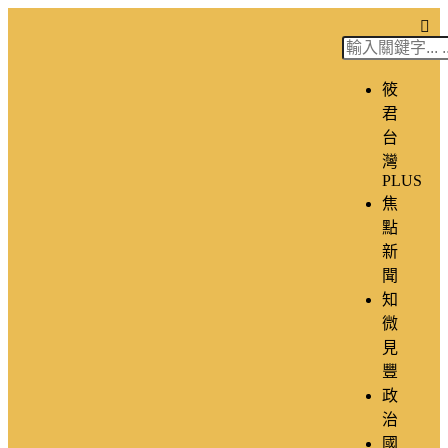
筱
君
台
灣
PLUS
焦
點
新
聞
知
微
見
豐
政
治
國