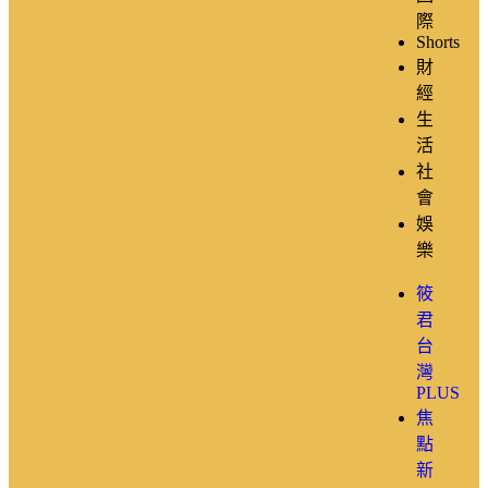
際
Shorts
財
經
生
活
社
會
娛
樂
筱
君
台
灣
PLUS
焦
點
新