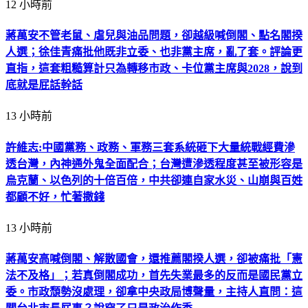
12 小時前
蔣萬安不管老鼠、虐兒與油品問題，卻越級喊倒閣、點名閣揆
人選；徐佳青痛批他既非立委、也非黨主席，亂了套。評論更
直指，這套粗糙算計只為轉移市政、卡位黨主席與2028，說到
底就是屁話幹話
13 小時前
許維志:中國黨務、政務、軍務三套系統砸下大量統戰經費滲
透台灣，內神通外鬼全面配合；台灣遭滲透程度甚至被形容是
烏克蘭、以色列的十倍百倍，中共卻連自家水災、山崩與百姓
都顧不好，忙著撒錢
13 小時前
蔣萬安高喊倒閣、解散國會，還推薦閣揆人選，卻被痛批「憲
法不及格」；若真倒閣成功，首先失業最多的反而是國民黨立
委。市政頹勢沒處理，卻拿中央政局博聲量，主持人直問：這