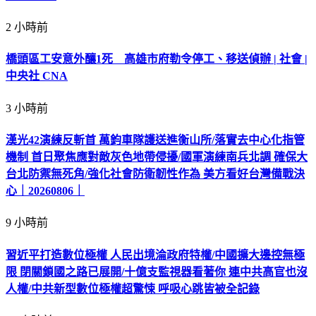
2 小時前
橋頭區工安意外釀1死 高雄市府勒令停工、移送偵辦 | 社會 |
中央社 CNA
3 小時前
漢光42演練反斬首 萬鈞車隊護送進衡山所/落實去中心化指管
機制 首日聚焦應對敵灰色地帶侵擾/國軍演練南兵北調 確保大
台北防禦無死角/強化社會防衛韌性作為 美方看好台灣備戰決
心｜20260806｜
9 小時前
習近平打造數位極權 人民出境淪政府特權/中國擴大邊控無極
限 閉關鎖國之路已展開/十億支監視器看著你 連中共高官也沒
人權/中共新型數位極權超驚悚 呼吸心跳皆被全記錄