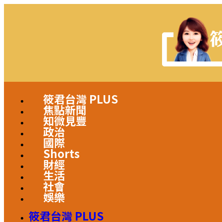
筱君台灣 PLUS
焦點新聞
知微見豐
政治
國際
Shorts
財經
生活
社會
娛樂
筱君台灣 PLUS