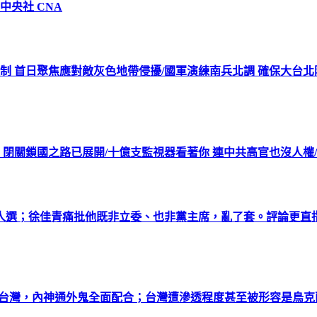
中央社 CNA
機制 首日聚焦應對敵灰色地帶侵擾/國軍演練南兵北調 確保大台
 閉關鎖國之路已展開/十億支監視器看著你 連中共高官也沒人權
選；徐佳青痛批他既非立委、也非黨主席，亂了套。評論更直指
透台灣，內神通外鬼全面配合；台灣遭滲透程度甚至被形容是烏