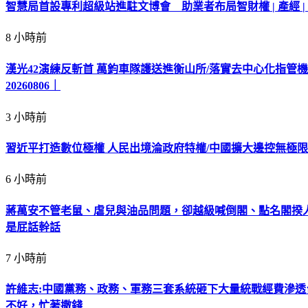
智慧局首設專利超級站進駐文博會 助業者布局智財權 | 產經 | 
8 小時前
漢光42演練反斬首 萬鈞車隊護送進衡山所/落實去中心化指管
20260806｜
3 小時前
習近平打造數位極權 人民出境淪政府特權/中國擴大邊控無極限
6 小時前
蔣萬安不管老鼠、虐兒與油品問題，卻越級喊倒閣、點名閣揆人
是屁話幹話
7 小時前
許維志:中國黨務、政務、軍務三套系統砸下大量統戰經費滲
不好，忙著撒錢