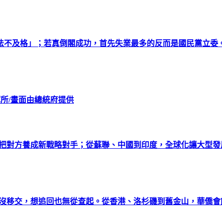
法不及格」；若真倒閣成功，首先失業最多的反而是國民黨立委
揮所/畫面由總統府提供
總把對方養成新戰略對手；從蘇聯、中國到印度，全球化讓大型
料沒移交，想追回也無從查起。從香港、洛杉磯到舊金山，華僑