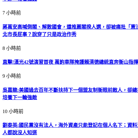
7 小時前
蔣萬安高喊倒閣、解散國會，還推薦閣揆人選，卻被痛批「憲
北市長屁事？說穿了只是政治作秀
8 小時前
直擊!漢光42號演習首夜 萬鈞車隊掩護賴清德總統直奔衡山指
9 小時前
吳嘉龍:美國過去百年不斷扶持下一個盟友制衡眼前敵人，卻
培養下一輪強敵
10 小時前
劉泰英:國民黨沒有法人，海外資產只能登記在個人名下；資
人都說沒人知道