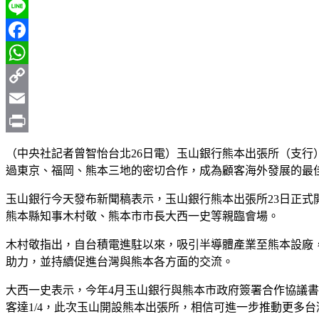
Line
Facebook
WhatsApp
Copy
Link
Email
Print
（中央社記者曾智怡台北26日電）玉山銀行熊本出張所（支行
過東京、福岡、熊本三地的密切合作，成為顧客海外發展的最
玉山銀行今天發布新聞稿表示，玉山銀行熊本出張所23日正
熊本縣知事木村敬、熊本市市長大西一史等親臨會場。
木村敬指出，自台積電進駐以來，吸引半導體產業至熊本設廠
助力，並持續促進台灣與熊本各方面的交流。
大西一史表示，今年4月玉山銀行與熊本市政府簽署合作協議書
客達1/4，此次玉山開設熊本出張所，相信可進一步推動更多