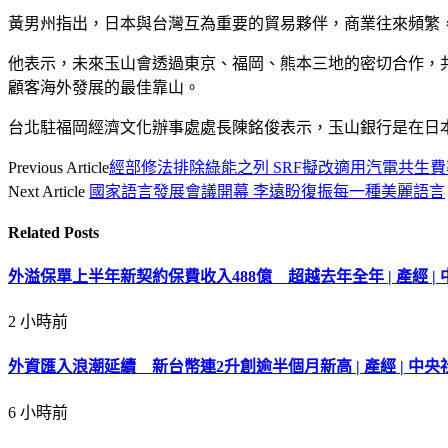
黃男州指出，日本與台灣互為重要的貿易夥伴，商業往來頻繁
他表示，未來玉山會透過東京、福岡、熊本三地的密切合作，共
顧客海外發展的最佳靠山。
台北駐福岡經濟文化辦事處處長陳銘俊表示，玉山銀行是在日本
Previous Article
經部修法排除綠能之列 SRF擬改適用汽電共生費
Next Article
國家語言發展會議開幕 李遠盼復振每一種美麗語言
Related
Posts
外溢保單上半年新契約保費收入488億 超越去年全年 | 產經 | 
2 小時前
外資匯入浪潮延續 新台幣連2升創逾半個月新高 | 產經 | 中央社
6 小時前