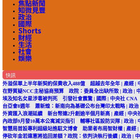
焦點新聞
知微見豐
政治
國際
Shorts
財經
生活
社會
娛樂
快訊
外溢保單上半年新契約保費收入488億 超越去年全年 | 產經 | 
在野質疑NCC主秘協商預算 政院：委員全出缺所致 | 政治 | 中
埃及知名女星涉毒被判死 引發社會震驚 | 國際 | 中央社 CNA
台亞會8週年 蕭新煌：新南向為基礎公布台灣印太戰略 | 政治 |
外資匯入浪潮延續 新台幣連2升創逾半個月新高 | 產經 | 中央社
內政部9月發10萬本公寓減災指引 輔導社區設防災隊 | 政治 | 
智慧局首設專利超級站進駐文博會 助業者布局智財權 | 產經 | 
停砍年金若違憲將追回差額？政院：依判決執行後續 | 政治 | 中