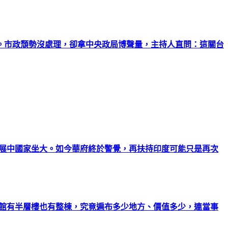
。市政頹勢沒處理，卻拿中央政局博聲量，主持人直問：這關台
發展中國家坐大。如今華府終於警覺，再扶持印度可能只是再次
會館有半層樓也有整棟，究竟遍布多少地方、價值多少，連當事