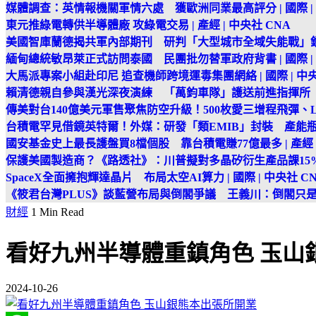
媒體調查：英情報機關軍情六處 獲歐洲同業最高評分 | 國際 | 
東元推綠電轉供半導體廠 攻綠電交易 | 產經 | 中央社 CNA
美國智庫蘭德揭共軍內部期刊 研判「大型城市全域失能戰」
緬甸總統敏昂萊正式訪問泰國 民團批勿替軍政府背書 | 國際 | 
大馬派專案小組赴印尼 追查機師跨境運毒集團網絡 | 國際 | 中央
賴清德親自參與漢光深夜演練 「萬鈞車隊」護送前進指揮所
傳美對台140億美元軍售聚焦防空升級！500枚愛三增程飛彈、
台積電罕見借鏡英特爾！外媒：研發「類EMIB」封裝 產能
國安基金史上最長護盤買8檔個股 靠台積電賺77億最多 | 產經 |
保護美國製造商？《路透社》：川普擬對多晶矽衍生產品課15
SpaceX全面擁抱輝達晶片 布局太空AI算力 | 國際 | 中央社 C
《筱君台灣PLUS》談藍營布局與倒閣爭議 王義川：倒閣只
財經
1 Min Read
看好九州半導體重鎮角色 玉山
2024-10-26