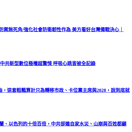
北防禦無死角/強化社會防衛韌性作為 美方看好台灣備戰決心｜
/中共新型數位極權超驚悚 呼吸心跳皆被全記錄
，這套粗糙算計只為轉移市政、卡位黨主席與2028，說到底就
克蘭、以色列的十倍百倍，中共卻連自家水災、山崩與百姓都顧