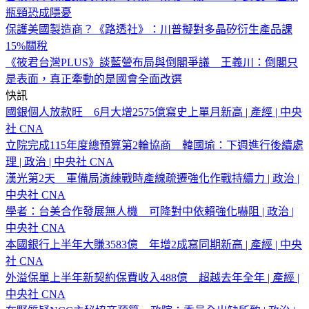
瓶頸恐成隱憂
保護美國製造商？《路透社》：川普擬對多晶矽衍生產品課
15%關稅
《筱君台灣PLUS》談藍營布局與倒閣爭議 王義川：倒閣只
是表面，真正牽動的是國會全面改選
快訊
國銀個人放款旺 6月大增2575億寫史上單月新高 | 產經 | 中央
社 CNA
立院完成115年度總預算第2輪協商 韓國瑜：下週進行後續處
理 | 政治 | 中央社 CNA
漢光第2天 軍備局演練戰時產線疏遷強化作戰持續力 | 政治 |
中央社 CNA
學者：台美合作發展無人機 可降對中依賴強化嚇阻 | 政治 |
中央社 CNA
本國銀行上半年大賺3583億 年增2成寫同期新高 | 產經 | 中央
社 CNA
外溢保單上半年新契約保費收入488億 超越去年全年 | 產經 |
中央社 CNA