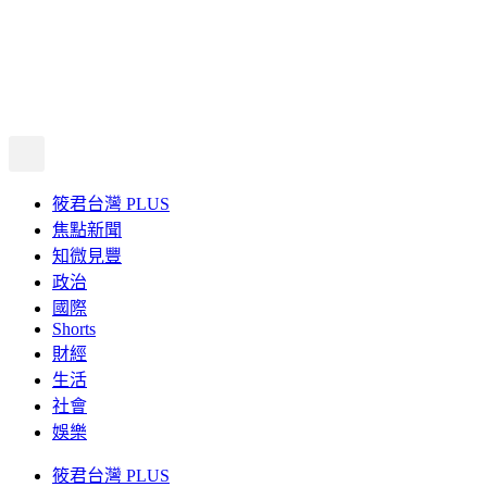
筱君台灣 PLUS
焦點新聞
知微見豐
政治
國際
Shorts
財經
生活
社會
娛樂
筱君台灣 PLUS