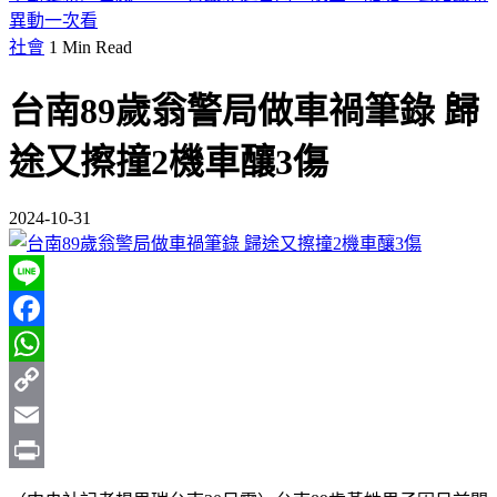
異動一次看
社會
1 Min Read
台南89歲翁警局做車禍筆錄 歸
途又擦撞2機車釀3傷
2024-10-31
Line
Facebook
WhatsApp
Copy
Link
Email
Print