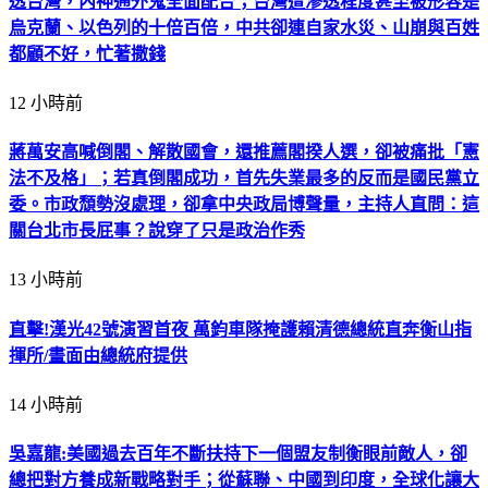
透台灣，內神通外鬼全面配合；台灣遭滲透程度甚至被形容是
烏克蘭、以色列的十倍百倍，中共卻連自家水災、山崩與百姓
都顧不好，忙著撒錢
12 小時前
蔣萬安高喊倒閣、解散國會，還推薦閣揆人選，卻被痛批「憲
法不及格」；若真倒閣成功，首先失業最多的反而是國民黨立
委。市政頹勢沒處理，卻拿中央政局博聲量，主持人直問：這
關台北市長屁事？說穿了只是政治作秀
13 小時前
直擊!漢光42號演習首夜 萬鈞車隊掩護賴清德總統直奔衡山指
揮所/畫面由總統府提供
14 小時前
吳嘉龍:美國過去百年不斷扶持下一個盟友制衡眼前敵人，卻
總把對方養成新戰略對手；從蘇聯、中國到印度，全球化讓大