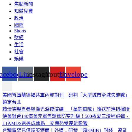
焦點新聞
知微見豐
政治
國際
Shorts
財經
生活
社會
娛樂
acebook
Line
Instagram
Youtube
Envelope
美國智庫蘭德揭共軍內部期刊 研判「大型城市全域失能戰」
鎖定台北
賴清德親自參與漢光深夜演練 「萬鈞車隊」護送前進指揮所
傳美對台140億美元軍售聚焦防空升級！500枚愛三增程飛彈、
LTAMDS雷達成焦點 交期恐受產能影響
台積電罕見借鏡英特爾！外媒：研發「類EMIB」封裝 產能