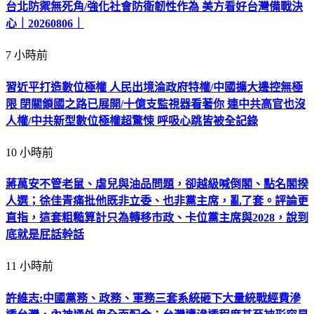
台北防禦無死角/強化社會防衛韌性作為 美方看好台灣備戰決
心｜20260806｜
7 小時前
習近平打造數位極權 人民出境淪政府特權/中國擴大邊控無極
限 閉關鎖國之路已展開/十億支監視器看著你 連中共高官也沒
人權/中共新型數位極權超驚悚 呼吸心跳皆被全記錄
10 小時前
蔣萬安不管老鼠、虐兒與油品問題，卻越級喊倒閣、點名閣揆
人選；徐佳青痛批他既非立委、也非黨主席，亂了套。評論更
直指，這套粗糙算計只為轉移市政、卡位黨主席與2028，說到
底就是屁話幹話
11 小時前
許維志:中國黨務、政務、軍務三套系統砸下大量統戰經費滲