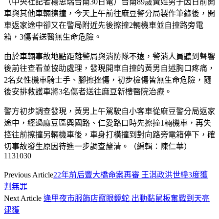
（中央社記者楊思瑞台南30日電）台南89歲黃姓男子因日前開
車與其他車輛擦撞，今天上午前往麻豆警分局製作筆錄後，開
車返家途中卻又在警局附近先後擦撞2輛機車並自撞路旁電
箱，3傷者送醫無生命危險。
由於車輛事故地點距離警局與消防隊不遠，警消人員聽到聲響
後前往查看並協助處理，發現開車自撞的黃男自述胸口疼痛，
2名女性機車騎士手、腳擦挫傷，初步檢傷皆無生命危險，隨
後安排救護車將3名傷者送往麻豆新樓醫院治療。
警方初步調查發現，黃男上午駕駛自小客車從麻豆警分局返家
途中，經過麻豆區興國路、仁愛路口時先擦撞1輛機車，再失
控往前擦撞另輛機車後，車身打橫撞到對向路旁電箱停下，確
切事故發生原因待進一步調查釐清。（編輯：陳仁華）
1131030
Previous Article
22年前后豐大橋命案再審 王淇政洪世緯3度獲
判無罪
Next Article
逢甲夜市服飾店竄眼鏡蛇 出動黏鼠板奮戰到天亮
逮獲