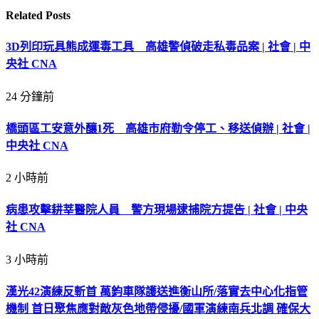
Related
Posts
3D列印玩具熊成運毒工具 高雄警偵破走私毒品案 | 社會 | 中
央社 CNA
24 分鐘前
橋頭區工安意外釀1死 高雄市府勒令停工、移送偵辦 | 社會 |
中央社 CNA
2 小時前
病患攻擊耕莘醫院人員 警方現場逮捕院方提告 | 社會 | 中央
社 CNA
3 小時前
漢光42演練反斬首 萬鈞車隊護送進衡山所/落實去中心化指管
機制 首日聚焦應對敵灰色地帶侵擾/國軍演練南兵北調 確保大