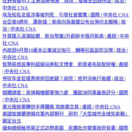
在野質疑NCC主秘協商預算 政院：委員全出缺所致 | 政治 |
中央社 CNA
埃及知名女星涉毒被判死 引發社會震驚 | 國際 | 中央社 CNA
台亞會8週年 蕭新煌：新南向為基礎公布台灣印太戰略 | 政
治 | 中央社 CNA
外資匯入浪潮延續 新台幣連2升創逾半個月新高 | 產經 | 中央
社 CNA
內政部9月發10萬本公寓減災指引 輔導社區設防災隊 | 政治 |
中央社 CNA
智慧局首設專利超級站進駐文博會 助業者布局智財權 | 產經
| 中央社 CNA
停砍年金若違憲將追回差額？政院：依判決執行後續 | 政治 |
中央社 CNA
媒體調查：英情報機關軍情六處 獲歐洲同業最高評分 | 國際
| 中央社 CNA
東元推綠電轉供半導體廠 攻綠電交易 | 產經 | 中央社 CNA
美國智庫蘭德揭共軍內部期刊 研判「大型城市全域失能戰」
鎖定台北
緬甸總統敏昂萊正式訪問泰國 民團批勿替軍政府背書 | 國際