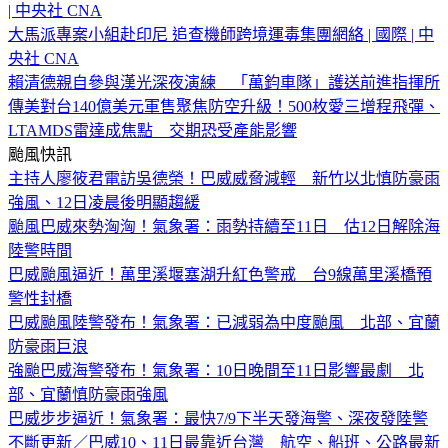
| 中央社 CNA
大馬派專案小組赴印尼 追查機師跨境運毒集團網絡 | 國際 | 中
央社 CNA
賴清德親自參與漢光深夜演練 「萬鈞車隊」護送前進指揮所
傳美對台140億美元軍售聚焦防空升級！500枚愛三增程飛彈、
LTAMDS雷達成焦點 交期恐受產能影響
颱風快訊
主持人廖筱君電訪吳德榮！巴威威脅減輕 新竹以北慎防豪雨
強風、12日凌晨後明顯趨緩
颱風巴威來勢洶洶！氣象署：雨勢持續至11日 估12日解除海
陸警時間
巴威颱風逼近！萬里溪堰塞湖升紅色警戒 台9線萬里溪橋預
警性封橋
巴威颱風陸警發布！氣象署：已減弱為中度颱風 北部、宜蘭
防豪雨巨浪
強颱巴威海警發布！氣象署：10日晚間至11日影響最劇 北
部、宜蘭慎防豪雨強風
巴威步步逼近！氣象署：最快7/9下半天發海警、深夜發陸警
不斷更新／巴威10、11日最靠近台灣 航空、船班、公路最新