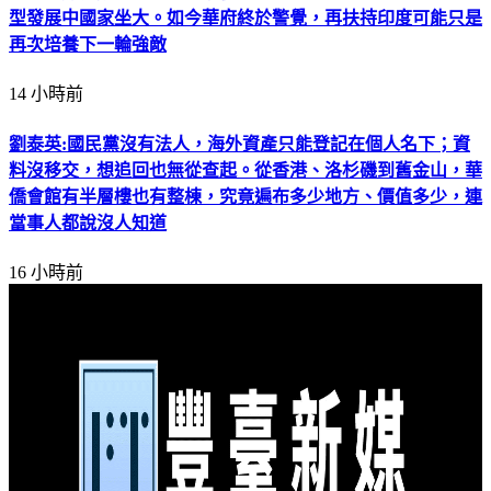
型發展中國家坐大。如今華府終於警覺，再扶持印度可能只是
再次培養下一輪強敵
14 小時前
劉泰英:國民黨沒有法人，海外資產只能登記在個人名下；資
料沒移交，想追回也無從查起。從香港、洛杉磯到舊金山，華
僑會館有半層樓也有整棟，究竟遍布多少地方、價值多少，連
當事人都說沒人知道
16 小時前