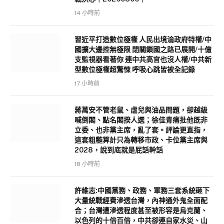
14 小時前
習近平打造數位極權 人民出境淪政府特權/中
國擴大邊控無極限 閉關鎖國之路已展開/十億
支監視器看著你 連中共高官也沒人權/中共新
型數位極權超驚悚 呼吸心跳皆被全記錄
17 小時前
蔣萬安不管老鼠、虐兒與油品問題，卻越級
喊倒閣、點名閣揆人選；徐佳青痛批他既非
立委、也非黨主席，亂了套。評論更直指，
這套粗糙算計只為轉移市政、卡位黨主席與
2028，說到底就是屁話幹話
18 小時前
許維志:中國黨務、政務、軍務三套系統砸下
大量統戰經費滲透台灣，內神通外鬼全面配
合；台灣遭滲透程度甚至被形容是烏克蘭、
以色列的十倍百倍，中共卻連自家水災、山