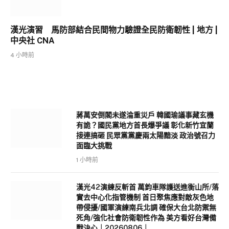
漢光演習 馬防部結合民間物力驗證全民防衛韌性 | 地方 |
中央社 CNA
4 小時前
蔣萬安倒閣未遂淪重災戶 韓國瑜議事藏玄機
有詭？國民黨地方首長爆爭議 彰化新竹宜蘭
接連搞砸 民眾黨黨慶兩太陽黯淡 政治號召力
面臨大挑戰
1 小時前
漢光42演練反斬首 萬鈞車隊護送進衡山所/落
實去中心化指管機制 首日聚焦應對敵灰色地
帶侵擾/國軍演練南兵北調 確保大台北防禦無
死角/強化社會防衛韌性作為 美方看好台灣備
戰決心｜20260806｜