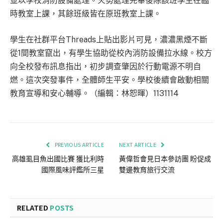
並以學校消防設備處理。火勢處理完畢後除該班學生在臨
時教室上課，其餘班級皆在原班教室上課。
學生在社群平台Threads上貼出影片可見，濃濃黑煙不斷
從1間教室竄出，有學生協助從校內消防設備拉水線。校方
向全校發布訊息指出，初步調查肇因於行動電源不明自
燃。這次突發事件，全體師生平安。學校後續會啟動相關
教育宣導和安心輔導。（編輯：林恕暉）1131114
PREVIOUS ARTICLE
NEXT ARTICLE
高雄虱目魚出國比賽 獲比利時
黃偉哲會見日本參訪團 盼促成
國際風味評鑑所三星
雙邊教育旅行交流
RELATED
POSTS