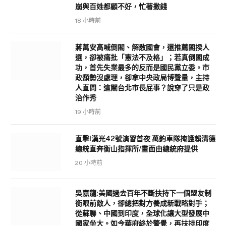
崩與百姓都顧不好，忙著撒錢
18 小時前
蔣萬安高喊倒閣、解散國會，還推薦閣揆人
選，卻被痛批「憲法不及格」；若真倒閣成
功，首先失業最多的反而是國民黨立委。市
政頹勢沒處理，卻拿中央政局博聲量，主持
人直問：這關台北市長屁事？說穿了只是政
治作秀
19 小時前
直擊!漢光42號演習首夜 萬鈞車隊掩護賴清德
總統直奔衡山指揮所/畫面由總統府提供
20 小時前
吳嘉龍:美國過去百年不斷扶持下一個盟友制
衡眼前敵人，卻總把對方養成新戰略對手；
從蘇聯、中國到印度，全球化讓大型發展中
國家坐大。如今華府終於警覺，再扶持印度