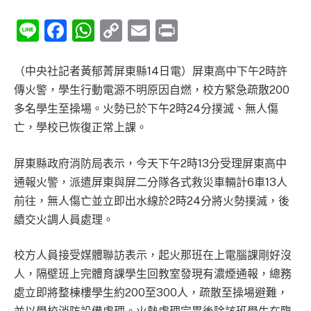
Line
Facebook
WhatsApp
Copy
Email
Print
Link
（中央社記者黃郁菁屏東縣14日電）屏東高中下午2時許
傳火警，學生行動電源不明原因自燃，校方緊急疏散200
多名學生至操場。火勢已於下午2時24分撲滅、無人傷
亡，學校已恢復正常上課。
屏東縣政府消防局表示，今天下午2時13分受理屏東高中
通報火警，派遣屏東與屏二分隊各式救災車輛計6車13人
前往，無人傷亡並立即出水線於2時24分將火勢撲滅，後
續交火調人員處理。
校方人員接受媒體聯訪表示，起火那班在上電腦課剛好沒
人，隔壁班上完體育課學生回教室發現有濃煙通報，總務
處立即將整棟樓學生約200至300人，疏散至操場避難，