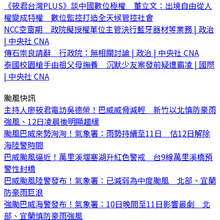
《筱君台灣PLUS》談中國數位極權 董立文：出境自由從人
權變成特權 數位監控打造全天候管控社會
NCC空窗期 政院擬授權單位主管決行藍牙器材等業務 | 政治
| 中央社 CNA
傳石崇良請辭 行政院：無相關討論 | 政治 | 中央社 CNA
泰國校園槍手由祖父母撫養 沉默少友案發前疑遭霸凌 | 國際
| 中央社 CNA
颱風快訊
主持人廖筱君電訪吳德榮！巴威威脅減輕 新竹以北慎防豪雨
強風、12日凌晨後明顯趨緩
颱風巴威來勢洶洶！氣象署：雨勢持續至11日 估12日解除
海陸警時間
巴威颱風逼近！萬里溪堰塞湖升紅色警戒 台9線萬里溪橋預
警性封橋
巴威颱風陸警發布！氣象署：已減弱為中度颱風 北部、宜蘭
防豪雨巨浪
強颱巴威海警發布！氣象署：10日晚間至11日影響最劇 北
部、宜蘭慎防豪雨強風