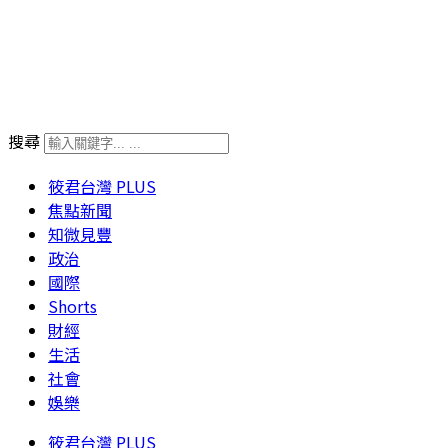
搜尋
筱君台灣 PLUS
焦點新聞
知微見豐
政治
國際
Shorts
財經
生活
社會
娛樂
筱君台灣 PLUS