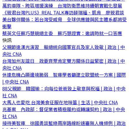
萬鈞車隊、跨區增援演練 台灣防衛思維持續朝實戰化發展
《筱君台灣PLUS》REAL TALK專訪薛瑞福、凱肯 廖筱君談
美台夥伴關係：若台灣受威脅 全球供應鏈與民主體系都將受
衝擊
蔡英文任蘇巧慧競總主委 蘇巧慧證實：邀請時就一口答應
快訊
父親節逢漢光演習 賴總統向國軍官兵及家人致敬 | 政治 | 中
央社 CNA
台灣加州友誼日 政要齊聚肯定雙方關係日益緊密 | 政治 | 中
央社 CNA
休達危機凸顯邊境脆弱 智庫學者籲建立歐盟統一方案 | 國際
| 中央社 CNA
88父親節 韓國瑜：向每位爸爸致上敬意與祝福 | 政治 | 中央
社 CNA
大馬人也愛吃 台灣美食征服在地味蕾 | 生活 | 中央社 CNA
兆基案 內政部：督促業者積極履約或轉讓契約 | 政治 | 中央
社 CNA
接待美智庫 徐國勇談藍綠兩岸路線盼速審無人機條例 | 政治