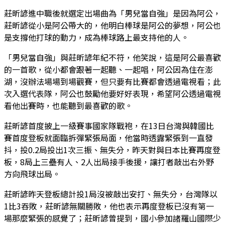
莊昕諺進中職後就選定出場曲為「男兒當自強」是因為阿公，
莊昕諺從小是阿公帶大的，他明白棒球是阿公的夢想，阿公也
是支撐他打球的動力，成為棒球路上最支持他的人。
「男兒當自強」與莊昕諺年紀不符，他笑說，這是阿公最喜歡
的一首歌，從小都會跟著一起聽、一起唱，阿公因為住在澎
湖，沒辦法場場到場觀賽，但只要有比賽都會透過電視看；此
次入選代表隊，阿公也鼓勵他要好好表現，希望阿公透過電視
看他出賽時，也能聽到最喜歡的歌。
莊昕諺首度披上一級賽事國家隊戰袍，在13日台灣與韓國比
賽首度登板就面臨拆彈緊張局面，他當時透露緊張到一直發
抖，投0.2局投出1次三振、無失分，昨天對與日本比賽再度登
板，8局上三壘有人、2人出局接手後援，讓打者敲出右外野
方向飛球出局。
莊昕諺昨天登板總計投1局沒被敲出安打、無失分，台灣隊以
1比3吞敗，莊昕諺無關勝敗，他也表示再度登板已沒有第一
場那麼緊張的感覺了；莊昕諺曾提到，國小參加諸羅山國際少