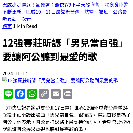
巴威步步逼近！氣象署：最快7/9下半天發海警、深夜發陸警
不斷更新／巴威10、11日最靠近台灣 航空、船班、公路最
新異動一次看
體育
1 Min Read
12強賽莊昕諺「男兒當自強」
要讓阿公聽到最愛的歌
2024-11-17
Line
Facebook
WhatsApp
Copy
Email
Print
Link
（中央社記者謝靜雯台北17日電）世界12強棒球賽台灣隊24
歲投手莊昕諺出場曲「男兒當自強」很復古，選這首歌是為了
阿公；他表示，阿公是打球路上最支持他的人，希望只要登板
就能讓阿公透過電視也聽到最喜歡的歌。