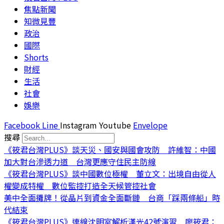
焦點新聞
知微見豐
政治
國際
Shorts
財經
生活
社會
娛樂
Facebook
Line
Instagram
Youtube
Envelope
搜尋
《筱君台灣PLUS》談天災、國安與國會攻防 許維智：中國
加大對台滲透力道 台灣更應守住民主防線
《筱君台灣PLUS》談中國數位極權 董立文：出境自由從人
權變成特權 數位監控打造全天候管控社會
美中全面攤牌！從晶片到資金全面斷鏈 台商「踩兩條船」時
代結束
《筱君台灣PLUS》連線沈明室解析漢光42號演習 廖筱君：