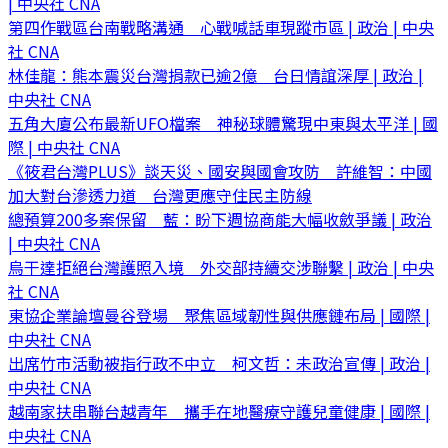
| 中央社 CNA
第四作戰區台南戰略溝通 心戰喊話車現蹤市區 | 政治 | 中央
社 CNA
林佳龍：熊本震災台灣捐款已逾2億 台日情誼深厚 | 政治 |
中央社 CNA
五角大廈公布最新UFO檔案 神秘球體驚現中東與太平洋 | 國
際 | 中央社 CNA
《筱君台灣PLUS》談天災、國安與國會攻防 許維智：中國
加大對台滲透力道 台灣更應守住民主防線
總預算200多案保留 藍：盼下週協商能大幅收斂爭議 | 政治
| 中央社 CNA
烏干達拒絕台灣護照入境 外交部持續交涉聯繫 | 政治 | 中央
社 CNA
東協企業論壇曼谷登場 聚焦區域韌性與供應鏈布局 | 國際 |
中央社 CNA
出席竹市活動被指行政不中立 柯文哲：未政治宣傳 | 政治 |
中央社 CNA
越南家扶串聯台越青年 攜手在地醫療守護兒童健康 | 國際 |
中央社 CNA