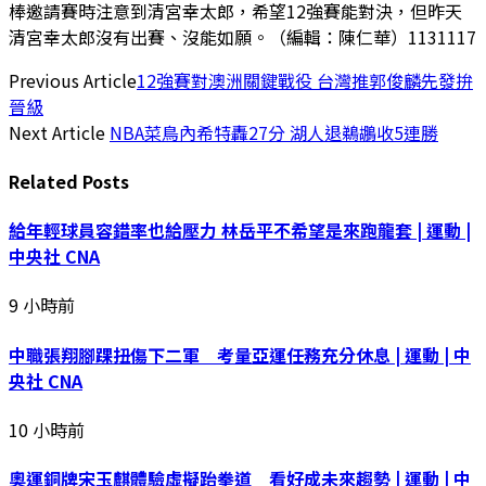
棒邀請賽時注意到清宮幸太郎，希望12強賽能對決，但昨天
清宮幸太郎沒有出賽、沒能如願。（編輯：陳仁華）1131117
Previous Article
12強賽對澳洲關鍵戰役 台灣推郭俊麟先發拚
晉級
Next Article
NBA菜鳥內希特轟27分 湖人退鵜鶘收5連勝
Related
Posts
給年輕球員容錯率也給壓力 林岳平不希望是來跑龍套 | 運動 |
中央社 CNA
9 小時前
中職張翔腳踝扭傷下二軍 考量亞運任務充分休息 | 運動 | 中
央社 CNA
10 小時前
奧運銅牌宋玉麒體驗虛擬跆拳道 看好成未來趨勢 | 運動 | 中