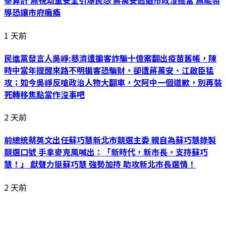
舉算計 無視幼童安全引爆民怨 蔣萬安逃避市政沒擔當 無能領
導恐讓市府癱瘓
1 天前
民進黨發言人吳崢:慈濟遭掮客詐騙十億案翻出疫苗舊帳，陳
時中當年提醒來路不明掮客恐騙財，卻遭蔣萬安、江啟臣猛
攻；如今吳崢反嗆政治人物大翻車，欠阿中一個道歉，別再裝
死轉移焦點當作沒事吧
2 天前
前總統蔡英文出任蘇巧慧新北市競選主委 親自為蘇巧慧錄製
競選口號 手拿麥克風喊出：「新時代，新市長，支持蘇巧
慧！」 獻聲力挺蘇巧慧 強勢加持 助攻新北市長選情！
2 天前