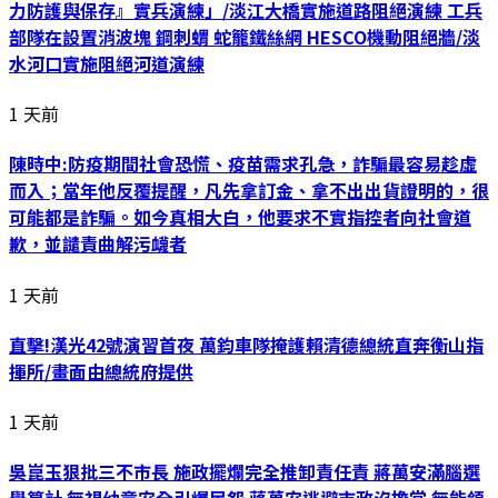
力防護與保存』實兵演練」/淡江大橋實施道路阻絕演練 工兵
部隊在設置消波塊 鋼刺蝟 蛇籠鐵絲網 HESCO機動阻絕牆/淡
水河口實施阻絕河道演練
1 天前
陳時中:防疫期間社會恐慌、疫苗需求孔急，詐騙最容易趁虛
而入；當年他反覆提醒，凡先拿訂金、拿不出出貨證明的，很
可能都是詐騙。如今真相大白，他要求不實指控者向社會道
歉，並譴責曲解污衊者
1 天前
直擊!漢光42號演習首夜 萬鈞車隊掩護賴清德總統直奔衡山指
揮所/畫面由總統府提供
1 天前
吳崑玉狠批三不市長 施政擺爛完全推卸責任責 蔣萬安滿腦選