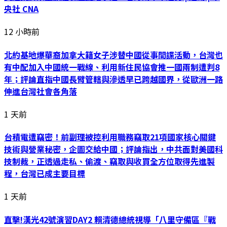
央社 CNA
12 小時前
北約基地爆華裔加拿大籍女子涉替中國從事間諜活動，台灣也
有中配加入中國統一戰線、利用新住民協會推一國兩制遭判8
年；評論直指中國長臂管轄與滲透早已跨越國界，從歐洲一路
伸進台灣社會各角落
1 天前
台積電遭竊密！前副理被控利用職務竊取21項國家核心關鍵
技術與營業秘密，企圖交給中國；評論指出，中共面對美國科
技制裁，正透過走私、偷渡、竊取與收買全方位取得先進製
程，台灣已成主要目標
1 天前
直擊!漢光42號演習DAY2 賴清德總統視導「八里守備區『戰