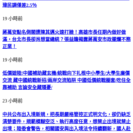
瑋民調僅差2.5％
19 小時前
蔣萬安點名倒閣遭陳其邁火速打臉！高雄市長任期內做好做
滿，台北市長卻肖想當總統？張益贍揭露蔣萬安市政擺爛不務
正業！
19 小時前
低價遊陸!中國補助藏玄機/統戰向下扎根中小學生/大學生廉價
交流 藏中國統戰新招/兩岸交流陷阱 中國低價統戰圈套/吃住全
靠補助 言論安全藏隱憂/
23 小時前
中共公布出入境新規，把長期嚴格管控正式明文化，卻仍缺乏
清楚要件，規範模糊空泛、執行高度任意，想禁止出境就禁止
出境；陸委會警告，相關國安與出入境法令持續翻新，國人赴