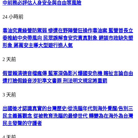
中前務必評估人身安全與自由等風險
24 小時前
毒油究責綠營防禦弱 慘遭在野陣營狂操作毒油案 藍營首長立
委推給中央帶風向 民眾誤解食安究責真對象 避談市政缺失塑
形象 蔣萬安主導大型遊行造人氣
2 天前
假冒賴清德音檔瘋傳 藍軍深偽影片爆國安危機 瞎扯言論自由
遭打臉假錄音涉犯準文書罪 刑法明文規定將重罰
3 天前
出國後才認識真實的台灣歷史/從洗腦年代到海外覺醒/告別三
民主義舊觀念 從被教育洗腦的最慘世代 轉變為在海外為台灣
民主發聲的守護者
4 天前