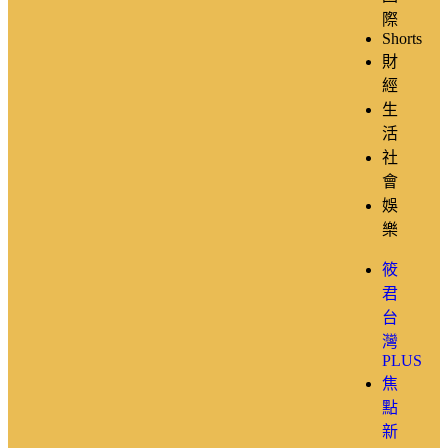
際
Shorts
財
經
生
活
社
會
娛
樂
筱
君
台
灣
PLUS
焦
點
新