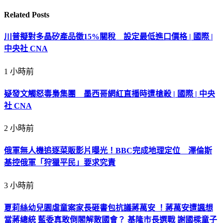
Related
Posts
川普擬對多晶矽產品徵15%關稅 設定最低進口價格 | 國際 |
中央社 CNA
1 小時前
疑發文觸怒毒梟集團 墨西哥網紅直播時遭槍殺 | 國際 | 中央
社 CNA
2 小時前
俄軍無人機追逐菜販影片曝光！BBC完成地理定位 澤倫斯
基控俄軍「狩獵平民」要求究責
3 小時前
夏莉絲幼兒園虐童案家長砸書包抗議蔣萬安 ！蔣萬安遭諷想
當蔣總統 藍委真敢倒閣解散國會？ 基隆市長選戰 謝國樑童子