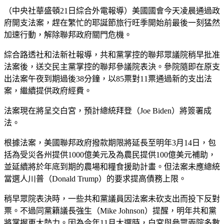
Print
（中央社華盛頓21日綜合外電報導）美國國會今天凌晨通過政
府開支法案，趕在繁忙的耶誕節旅行旺季開始前最後一刻猛然
加速行動，解除聯邦政府關門危機。
綜合路透社和法新社報導，共和黨掌控的聯邦眾議院稍早批准
法案後，送交民主黨掌控的聯邦參議院表決。參院隨即在原支
出法案午夜到期過後38分鐘，以85票對11票通過新的支出法
案，繼續提供政府經費。
法案現在將呈交白宮，預計總統拜登（Joe Biden）將簽署成
法。
根據法案，美國聯邦政府撥款期限將延長至明年3月14日，包
括為受災各州提供1000億美元及為農民提供100億美元補助，
並延續將於年底到期的農場和糧食援助計畫。但法案未應總統
當選人川普（Donald Trump）的要求提高債務上限。
稍早眾院表決時，一些共和黨議員因法案未砍支出而投下反對
票。不過同黨籍議長強生（Mike Johnson）提醒，明年共和黨
將掌握更大勢力。因為今年11月大選時，白宮與參眾兩院多數