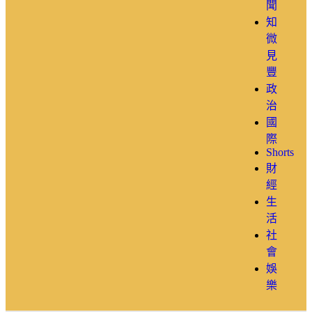
聞
知
微
見
豐
政
治
國
際
Shorts
財
經
生
活
社
會
娛
樂