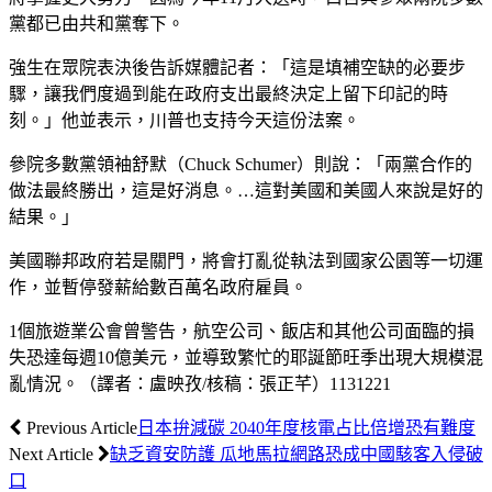
黨都已由共和黨奪下。
強生在眾院表決後告訴媒體記者：「這是填補空缺的必要步
驟，讓我們度過到能在政府支出最終決定上留下印記的時
刻。」他並表示，川普也支持今天這份法案。
參院多數黨領袖舒默（Chuck Schumer）則說：「兩黨合作的
做法最終勝出，這是好消息。…這對美國和美國人來說是好的
結果。」
美國聯邦政府若是關門，將會打亂從執法到國家公園等一切運
作，並暫停發薪給數百萬名政府雇員。
1個旅遊業公會曾警告，航空公司、飯店和其他公司面臨的損
失恐達每週10億美元，並導致繁忙的耶誕節旺季出現大規模混
亂情況。（譯者：盧映孜/核稿：張正芊）1131221
Previous Article
日本拚減碳 2040年度核電占比倍增恐有難度
Next Article
缺乏資安防護 瓜地馬拉網路恐成中國駭客入侵破
口