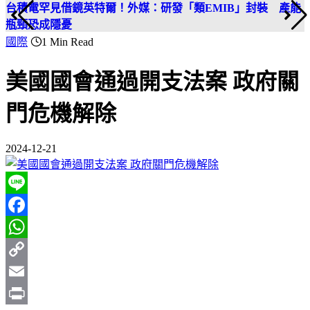
台積電罕見借鏡英特爾！外媒：研發「類EMIB」封裝 產能
瓶頸恐成隱憂
國際
1 Min Read
美國國會通過開支法案 政府關
門危機解除
2024-12-21
Line
Facebook
WhatsApp
Copy
Link
Email