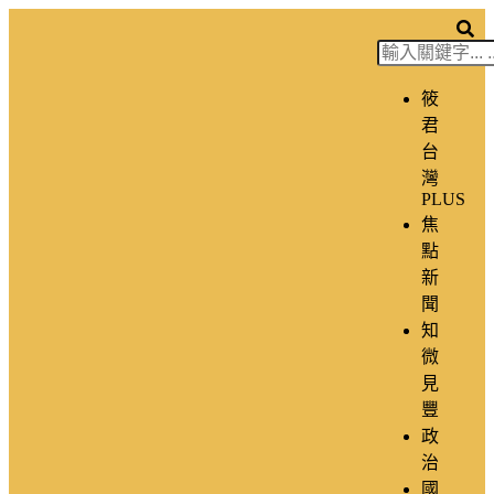
筱
君
台
灣
PLUS
焦
點
新
聞
知
微
見
豐
政
治
國