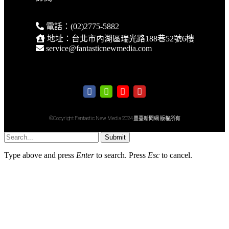
電話：(02)2775-5882
地址：台北市內湖區瑞光路188巷52號6樓
service@fantasticnewmedia.com
©Copyright Fantastic New Media 2024 豐臺新聞網 版權所有
Submit
Type above and press
Enter
to search. Press
Esc
to cancel.