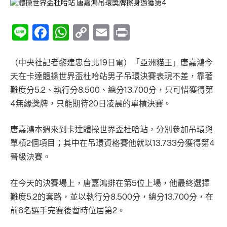
Line
Facebook
WhatsApp
Copy
Email
Print
Link
（中央社記者黎建忠台北19日電）「亞洲貓王」唐嘉鴻今
天在卡達體操世界盃杜哈站男子吊環決賽表現不差，靠著
難度分5.2、執行分8.500、總分13.700分，只可惜獲得第
4無緣獎牌，只能期待20日凌晨的單槓決賽。
唐嘉鴻本週來到卡達體操世界盃杜哈站，分別參加吊環與
單槓2個項目；其中在吊環資格賽他就以13.733分獲得第4
晉級決賽。
在今天的決賽場上，唐嘉鴻排在第5位上場，他最終選擇
難度5.2的套路，並以執行分8.500分，總分13.700分，在
前6名選手完賽後暫時位居第2。