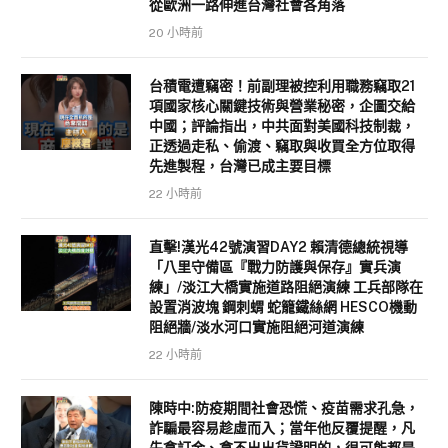
從歐洲一路伸進台灣社會各角落
20 小時前
台積電遭竊密！前副理被控利用職務竊取21
項國家核心關鍵技術與營業秘密，企圖交給
中國；評論指出，中共面對美國科技制裁，
正透過走私、偷渡、竊取與收買全方位取得
先進製程，台灣已成主要目標
22 小時前
直擊!漢光42號演習DAY2 賴清德總統視導
「八里守備區『戰力防護與保存』實兵演
練」/淡江大橋實施道路阻絕演練 工兵部隊在
設置消波塊 鋼刺蝟 蛇籠鐵絲網 HESCO機動
阻絕牆/淡水河口實施阻絕河道演練
22 小時前
陳時中:防疫期間社會恐慌、疫苗需求孔急，
詐騙最容易趁虛而入；當年他反覆提醒，凡
先拿訂金、拿不出出貨證明的，很可能都是