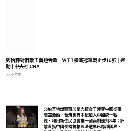
鄭怡靜對宿敵王藝迪吞敗 WTT橫濱冠軍戰止步16強 | 運
動 | 中央社 CNA
22 小時前
北約基地爆華裔加拿大籍女子涉替中國從事
間諜活動，台灣也有中配加入中國統一戰
線、利用新住民協會推一國兩制遭判8年；評
論直指中國長臂管轄與滲透早已跨越國界，