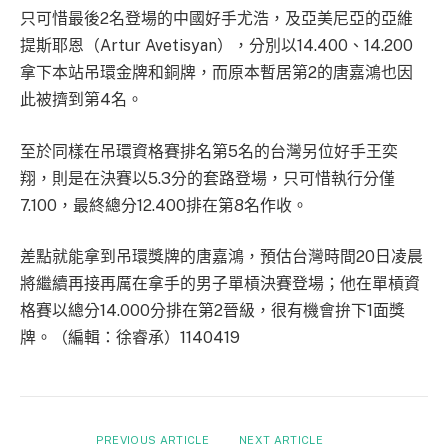
只可惜最後2名登場的中國好手尤浩，及亞美尼亞的亞維
提斯耶恩（Artur Avetisyan），分別以14.400、14.200
拿下本站吊環金牌和銅牌，而原本暫居第2的唐嘉鴻也因
此被擠到第4名。
至於同樣在吊環資格賽排名第5名的台灣另位好手王奕
翔，則是在決賽以5.3分的套路登場，只可惜執行分僅
7.100，最終總分12.400排在第8名作收。
差點就能拿到吊環獎牌的唐嘉鴻，預估台灣時間20日凌晨
將繼續再接再厲在拿手的男子單槓決賽登場；他在單槓資
格賽以總分14.000分排在第2晉級，很有機會拚下1面獎
牌。（編輯：徐睿承）1140419
PREVIOUS ARTICLE
NEXT ARTICLE