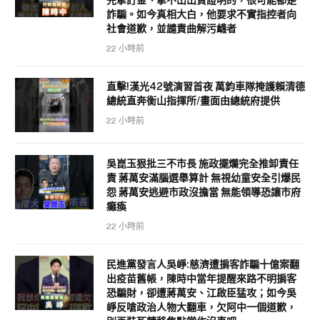
詐騙。如今真相大白，他要求不實指控者向
社會道歉，並譴責曲解污衊者
22 小時前
直擊!漢光42號演習首夜 萬鈞車隊掩護賴清德
總統直奔衡山指揮所/畫面由總統府提供
22 小時前
吳崑玉狠批三不市長 施政擺爛完全推卸責任
責 蔣萬安滿腦選舉算計 無視幼童安全引爆民
怨 蔣萬安逃避市政沒擔當 無能領導恐讓市府
癱瘓
22 小時前
民進黨發言人吳崢:慈濟遭掮客詐騙十億案翻
出疫苗舊帳，陳時中當年提醒來路不明掮客
恐騙財，卻遭蔣萬安、江啟臣猛攻；如今吳
崢反嗆政治人物大翻車，欠阿中一個道歉，