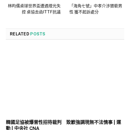
林昀儒桌球世界盃遭遇燈光失
「海角七號」中孝介涉猥褻男
控 桌協去函ITTF抗議
性 獲不起訴處分
RELATED
POSTS
韓國足協被爆曾性招待裁判 致歉強調現無不法情事 | 運
動 | 中央社 CNA