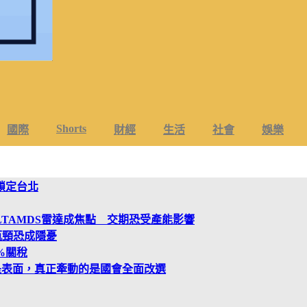
Shorts
國際
財經
生活
社會
娛樂
鎖定台北
LTAMDS雷達成焦點 交期恐受產能影響
瓶頸恐成隱憂
%關稅
是表面，真正牽動的是國會全面改選