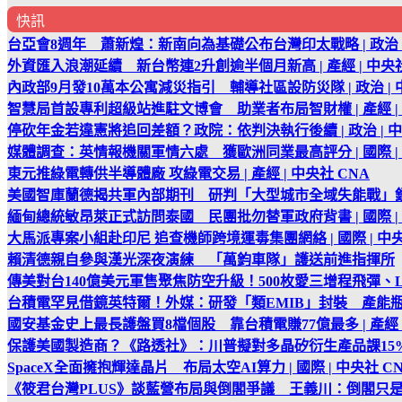
快訊
台亞會8週年 蕭新煌：新南向為基礎公布台灣印太戰略 | 政治 |
外資匯入浪潮延續 新台幣連2升創逾半個月新高 | 產經 | 中央社
內政部9月發10萬本公寓減災指引 輔導社區設防災隊 | 政治 | 
智慧局首設專利超級站進駐文博會 助業者布局智財權 | 產經 | 
停砍年金若違憲將追回差額？政院：依判決執行後續 | 政治 | 中
媒體調查：英情報機關軍情六處 獲歐洲同業最高評分 | 國際 | 
東元推綠電轉供半導體廠 攻綠電交易 | 產經 | 中央社 CNA
美國智庫蘭德揭共軍內部期刊 研判「大型城市全域失能戰」
緬甸總統敏昂萊正式訪問泰國 民團批勿替軍政府背書 | 國際 | 
大馬派專案小組赴印尼 追查機師跨境運毒集團網絡 | 國際 | 中央
賴清德親自參與漢光深夜演練 「萬鈞車隊」護送前進指揮所
傳美對台140億美元軍售聚焦防空升級！500枚愛三增程飛彈、
台積電罕見借鏡英特爾！外媒：研發「類EMIB」封裝 產能
國安基金史上最長護盤買8檔個股 靠台積電賺77億最多 | 產經 |
保護美國製造商？《路透社》：川普擬對多晶矽衍生產品課15
SpaceX全面擁抱輝達晶片 布局太空AI算力 | 國際 | 中央社 C
《筱君台灣PLUS》談藍營布局與倒閣爭議 王義川：倒閣只