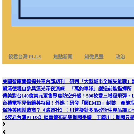
筱君台灣 PLUS
焦點新聞
知微見豐
政治
美國智庫蘭德揭共軍內部期刊 研判「大型城市全域失能戰」
賴清德親自參與漢光深夜演練 「萬鈞車隊」護送前進指揮所
傳美對台140億美元軍售聚焦防空升級！500枚愛三增程飛彈、
台積電罕見借鏡英特爾！外媒：研發「類EMIB」封裝 產能
保護美國製造商？《路透社》：川普擬對多晶矽衍生產品課15
《筱君台灣PLUS》談藍營布局與倒閣爭議 王義川：倒閣只