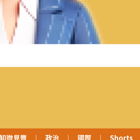
知微見豐
政治
國際
Shorts