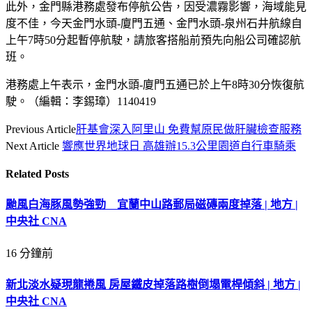
此外，金門縣港務處發布停航公告，因受濃霧影響，海域能見
度不佳，今天金門水頭-廈門五通、金門水頭-泉州石井航線自
上午7時50分起暫停航駛，請旅客搭船前預先向船公司確認航
班。
港務處上午表示，金門水頭-廈門五通已於上午8時30分恢復航
駛。（編輯：李錫璋）1140419
Previous Article
肝基會深入阿里山 免費幫原民做肝臟檢查服務
Next Article
響應世界地球日 高雄辦15.3公里園道自行車騎乘
Related
Posts
颱風白海豚風勢強勁 宜蘭中山路郵局磁磚兩度掉落 | 地方 |
中央社 CNA
16 分鐘前
新北淡水疑現龍捲風 房屋鐵皮掉落路樹倒塌電桿傾斜 | 地方 |
中央社 CNA