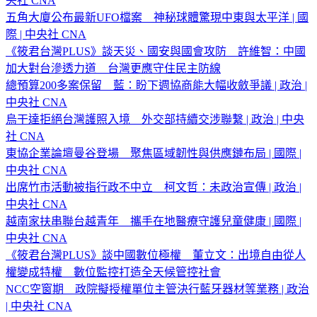
央社 CNA
五角大廈公布最新UFO檔案 神秘球體驚現中東與太平洋 | 國
際 | 中央社 CNA
《筱君台灣PLUS》談天災、國安與國會攻防 許維智：中國
加大對台滲透力道 台灣更應守住民主防線
總預算200多案保留 藍：盼下週協商能大幅收斂爭議 | 政治 |
中央社 CNA
烏干達拒絕台灣護照入境 外交部持續交涉聯繫 | 政治 | 中央
社 CNA
東協企業論壇曼谷登場 聚焦區域韌性與供應鏈布局 | 國際 |
中央社 CNA
出席竹市活動被指行政不中立 柯文哲：未政治宣傳 | 政治 |
中央社 CNA
越南家扶串聯台越青年 攜手在地醫療守護兒童健康 | 國際 |
中央社 CNA
《筱君台灣PLUS》談中國數位極權 董立文：出境自由從人
權變成特權 數位監控打造全天候管控社會
NCC空窗期 政院擬授權單位主管決行藍牙器材等業務 | 政治
| 中央社 CNA