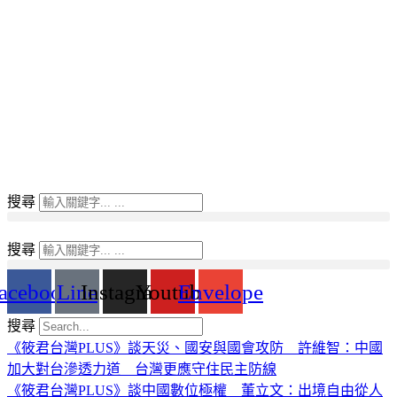
搜尋
搜尋
acebook
Line
Instagram
Youtube
Envelope
搜尋
《筱君台灣PLUS》談天災、國安與國會攻防 許維智：中國
加大對台滲透力道 台灣更應守住民主防線
《筱君台灣PLUS》談中國數位極權 董立文：出境自由從人