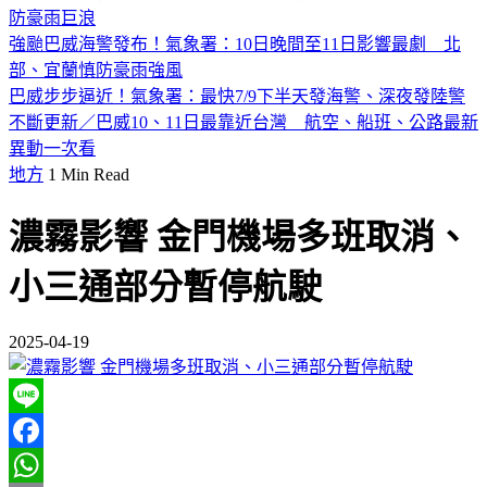
防豪雨巨浪
強颱巴威海警發布！氣象署：10日晚間至11日影響最劇 北
部、宜蘭慎防豪雨強風
巴威步步逼近！氣象署：最快7/9下半天發海警、深夜發陸警
不斷更新／巴威10、11日最靠近台灣 航空、船班、公路最新
異動一次看
地方
1 Min Read
濃霧影響 金門機場多班取消、
小三通部分暫停航駛
2025-04-19
Line
Facebook