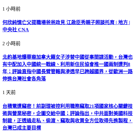
1 小時前
何欣純憶亡父提職場爸爸政見 江啟臣秀親子照談托育 | 地方 |
中央社 CNA
2 小時前
北約基地爆華裔加拿大籍女子涉替中國從事間諜活動，台灣也
有中配加入中國統一戰線、利用新住民協會推一國兩制遭判8
年；評論直指中國長臂管轄與滲透早已跨越國界，從歐洲一路
伸進台灣社會各角落
1 天前
台積電遭竊密！前副理被控利用職務竊取21項國家核心關鍵技
術與營業秘密，企圖交給中國；評論指出，中共面對美國科技
制裁，正透過走私、偷渡、竊取與收買全方位取得先進製程，
台灣已成主要目標