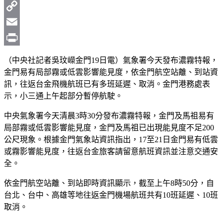
WhatsApp
Copy
Link
Email
Print
（中央社記者吳玟嶸金門19日電）氣象署今天發布濃霧特報，
金門易有局部霧或低雲影響能見度，依金門航空站離、到站資
訊，往返台金飛機航班已有多班延遲、取消。金門港務處表
示，小三通上午起部分暫停航駛。
中央氣象署今天清晨3時30分發布濃霧特報，金門及馬祖易有
局部霧或低雲影響能見度，金門及馬祖已出現能見度不足200
公尺現象。根據金門氣象站資訊指出，17至21日金門易有低雲
或霧影響能見度，往返台金旅客請留意航班資訊並注意交通安
全。
依金門航空站離、到站即時資訊顯示，截至上午8時50分，自
台北、台中、高雄等地往返金門機場航班共有10班延遲、10班
取消。