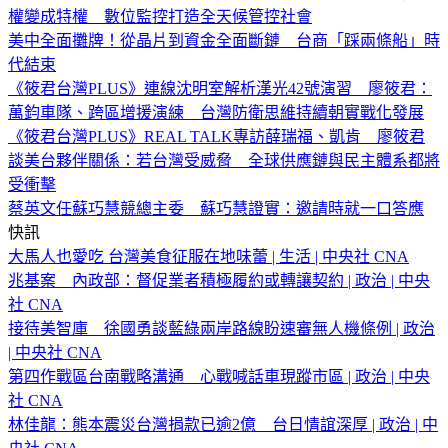
權變成特權 數位監控打造全天候管控社會
美中全面攤牌！從晶片到資金全面斷鏈 台商「踩兩條船」時
代結束
《筱君台灣PLUS》連線沈明室解析漢光42號演習 廖筱君：
萬鈞車隊、跨區增援演練 台灣防衛思維持續朝實戰化發展
《筱君台灣PLUS》REAL TALK專訪薛瑞福、凱肯 廖筱君
談美台夥伴關係：若台灣受威脅 全球供應鏈與民主體系都將
受衝擊
蔡英文任蘇巧慧競總主委 蘇巧慧證實：邀請時就一口答應
快訊
大馬人也愛吃 台灣美食征服在地味蕾 | 生活 | 中央社 CNA
兆基案 內政部：督促業者積極履約或轉讓契約 | 政治 | 中央
社 CNA
接待美智庫 徐國勇談藍綠兩岸路線盼速審無人機條例 | 政治
| 中央社 CNA
第四作戰區台南戰略溝通 心戰喊話車現蹤市區 | 政治 | 中央
社 CNA
林佳龍：熊本震災台灣捐款已逾2億 台日情誼深厚 | 政治 | 中