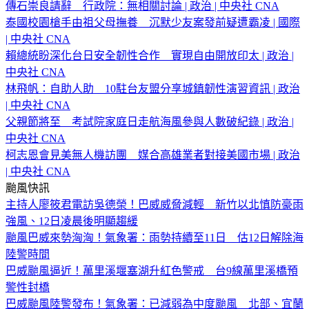
傳石崇良請辭 行政院：無相關討論 | 政治 | 中央社 CNA
泰國校園槍手由祖父母撫養 沉默少友案發前疑遭霸凌 | 國際
| 中央社 CNA
賴總統盼深化台日安全韌性合作 實現自由開放印太 | 政治 |
中央社 CNA
林飛帆：自助人助 10駐台友盟分享城鎮韌性演習資訊 | 政治
| 中央社 CNA
父親節將至 考試院家庭日走航海風參與人數破紀錄 | 政治 |
中央社 CNA
柯志恩會見美無人機訪團 媒合高雄業者對接美國市場 | 政治
| 中央社 CNA
颱風快訊
主持人廖筱君電訪吳德榮！巴威威脅減輕 新竹以北慎防豪雨
強風、12日凌晨後明顯趨緩
颱風巴威來勢洶洶！氣象署：雨勢持續至11日 估12日解除海
陸警時間
巴威颱風逼近！萬里溪堰塞湖升紅色警戒 台9線萬里溪橋預
警性封橋
巴威颱風陸警發布！氣象署：已減弱為中度颱風 北部、宜蘭