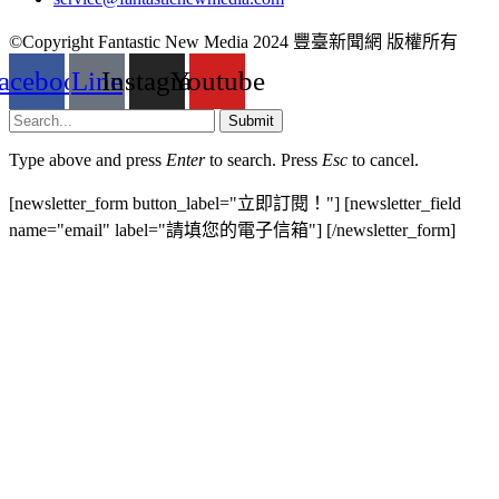
©Copyright Fantastic New Media 2024 豐臺新聞網 版權所有
acebook
Line
Instagram
Youtube
Submit
Type above and press
Enter
to search. Press
Esc
to cancel.
[newsletter_form button_label="立即訂閱！"] [newsletter_field
name="email" label="請填您的電子信箱"] [/newsletter_form]