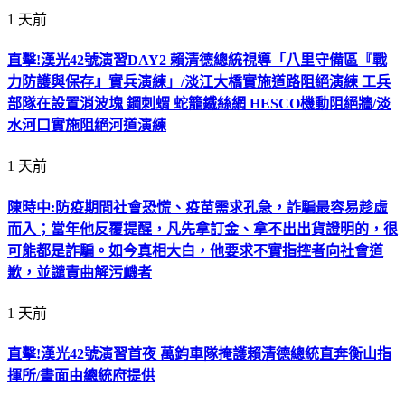
1 天前
直擊!漢光42號演習DAY2 賴清德總統視導「八里守備區『戰
力防護與保存』實兵演練」/淡江大橋實施道路阻絕演練 工兵
部隊在設置消波塊 鋼刺蝟 蛇籠鐵絲網 HESCO機動阻絕牆/淡
水河口實施阻絕河道演練
1 天前
陳時中:防疫期間社會恐慌、疫苗需求孔急，詐騙最容易趁虛
而入；當年他反覆提醒，凡先拿訂金、拿不出出貨證明的，很
可能都是詐騙。如今真相大白，他要求不實指控者向社會道
歉，並譴責曲解污衊者
1 天前
直擊!漢光42號演習首夜 萬鈞車隊掩護賴清德總統直奔衡山指
揮所/畫面由總統府提供