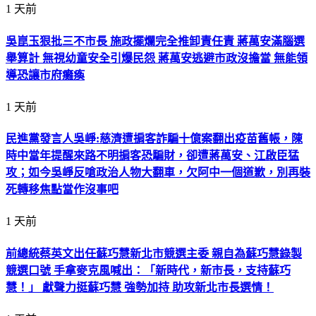
1 天前
吳崑玉狠批三不市長 施政擺爛完全推卸責任責 蔣萬安滿腦選
舉算計 無視幼童安全引爆民怨 蔣萬安逃避市政沒擔當 無能領
導恐讓市府癱瘓
1 天前
民進黨發言人吳崢:慈濟遭掮客詐騙十億案翻出疫苗舊帳，陳
時中當年提醒來路不明掮客恐騙財，卻遭蔣萬安、江啟臣猛
攻；如今吳崢反嗆政治人物大翻車，欠阿中一個道歉，別再裝
死轉移焦點當作沒事吧
1 天前
前總統蔡英文出任蘇巧慧新北市競選主委 親自為蘇巧慧錄製
競選口號 手拿麥克風喊出：「新時代，新市長，支持蘇巧
慧！」 獻聲力挺蘇巧慧 強勢加持 助攻新北市長選情！