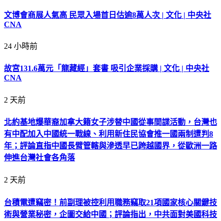
文博會商展人氣高 民眾入場首日估逾8萬人次 | 文化 | 中央社
CNA
24 小時前
故宮131.6萬元「龍藏經」套書 吸引企業採購 | 文化 | 中央社
CNA
2 天前
北約基地爆華裔加拿大籍女子涉替中國從事間諜活動，台灣也
有中配加入中國統一戰線、利用新住民協會推一國兩制遭判8
年；評論直指中國長臂管轄與滲透早已跨越國界，從歐洲一路
伸進台灣社會各角落
2 天前
台積電遭竊密！前副理被控利用職務竊取21項國家核心關鍵技
術與營業秘密，企圖交給中國；評論指出，中共面對美國科技