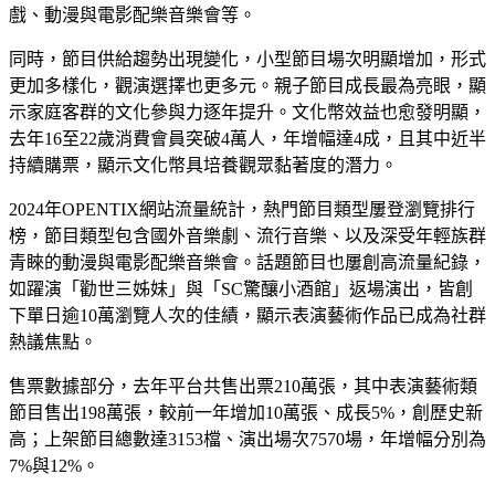
戲、動漫與電影配樂音樂會等。
同時，節目供給趨勢出現變化，小型節目場次明顯增加，形式
更加多樣化，觀演選擇也更多元。親子節目成長最為亮眼，顯
示家庭客群的文化參與力逐年提升。文化幣效益也愈發明顯，
去年16至22歲消費會員突破4萬人，年增幅達4成，且其中近半
持續購票，顯示文化幣具培養觀眾黏著度的潛力。
2024年OPENTIX網站流量統計，熱門節目類型屢登瀏覽排行
榜，節目類型包含國外音樂劇、流行音樂、以及深受年輕族群
青睞的動漫與電影配樂音樂會。話題節目也屢創高流量紀錄，
如躍演「勸世三姊妹」與「SC驚釀小酒館」返場演出，皆創
下單日逾10萬瀏覽人次的佳績，顯示表演藝術作品已成為社群
熱議焦點。
售票數據部分，去年平台共售出票210萬張，其中表演藝術類
節目售出198萬張，較前一年增加10萬張、成長5%，創歷史新
高；上架節目總數達3153檔、演出場次7570場，年增幅分別為
7%與12%。