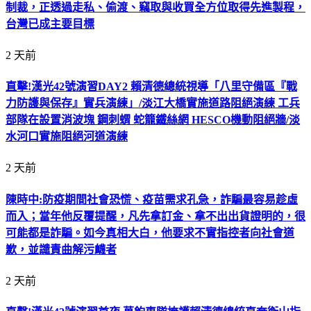
制裁，正透過走私、偷渡、竊取與收買全方位取得先進製程，
台灣已成主要目標
2 天前
直擊!漢光42號演習DAY2 賴清德總統視導「八里守備區『戰
力防護與保存』實兵演練」/淡江大橋實施道路阻絕演練 工兵
部隊在設置消波塊 鋼刺蝟 蛇籠鐵絲網 HESCO機動阻絕牆/淡
水河口實施阻絕河道演練
2 天前
陳時中:防疫期間社會恐慌、疫苗需求孔急，詐騙最容易趁虛
而入；當年他反覆提醒，凡先拿訂金、拿不出出貨證明的，很
可能都是詐騙。如今真相大白，他要求不實指控者向社會道
歉，並譴責曲解污衊者
2 天前