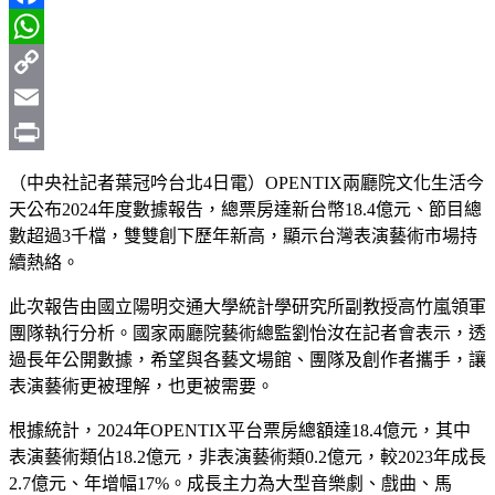
Facebook
WhatsApp
Copy
Link
Email
Print
（中央社記者葉冠吟台北4日電）OPENTIX兩廳院文化生活今
天公布2024年度數據報告，總票房達新台幣18.4億元、節目總
數超過3千檔，雙雙創下歷年新高，顯示台灣表演藝術市場持
續熱絡。
此次報告由國立陽明交通大學統計學研究所副教授高竹嵐領軍
團隊執行分析。國家兩廳院藝術總監劉怡汝在記者會表示，透
過長年公開數據，希望與各藝文場館、團隊及創作者攜手，讓
表演藝術更被理解，也更被需要。
根據統計，2024年OPENTIX平台票房總額達18.4億元，其中
表演藝術類佔18.2億元，非表演藝術類0.2億元，較2023年成長
2.7億元、年增幅17%。成長主力為大型音樂劇、戲曲、馬