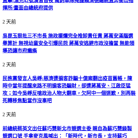
直擊!漢光42號演習首夜 萬鈞車隊掩護賴清德總統直奔衡山指
揮所/畫面由總統府提供
2 天前
吳崑玉狠批三不市長 施政擺爛完全推卸責任責 蔣萬安滿腦選
舉算計 無視幼童安全引爆民怨 蔣萬安逃避市政沒擔當 無能領
導恐讓市府癱瘓
2 天前
民進黨發言人吳崢:慈濟遭掮客詐騙十億案翻出疫苗舊帳，陳
時中當年提醒來路不明掮客恐騙財，卻遭蔣萬安、江啟臣猛
攻；如今吳崢反嗆政治人物大翻車，欠阿中一個道歉，別再裝
死轉移焦點當作沒事吧
2 天前
前總統蔡英文出任蘇巧慧新北市競選主委 親自為蘇巧慧錄製
競選口號 手拿麥克風喊出：「新時代，新市長，支持蘇巧