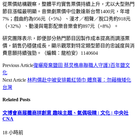
從票價結構觀察，整體平均實售票價持續上升，尤以大型熱門
節目漲幅最明顯。音樂劇票價中位數達新台幣1400元，年增
7%；戲曲約為956元（+5%）、漫才／相聲／脫口秀約918元
（+32%）、動漫與電影配樂音樂會約897元（+8%）。
研究團隊表示，即便部分熱門節目因製作成本提高而調漲票
價，銷售仍穩健成長，顯示觀眾對特定類型節目的忠誠度與消
費意願持續強勁。（編輯：龍柏安）1140604
Previous Article
復曬廢棄鹽田 蔡炅樵串聯職人守護3百年鹽文
化
Next Article
林昀儒赴中被安排戴紅領巾 體育署：勿藉機矮化
台灣
Related
Posts
文博會商展攤商拼創意 趣味主題、氣偶吸睛 | 文化 | 中央社
CNA
18 小時前