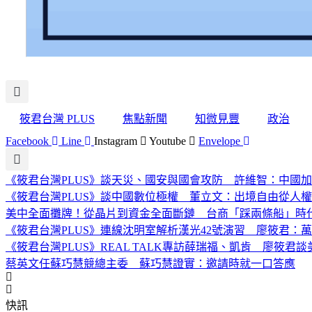
筱君台灣 PLUS
焦點新聞
知微見豐
政治
Facebook
Line
Instagram
Youtube
Envelope
《筱君台灣PLUS》談天災、國安與國會攻防 許維智：中國
《筱君台灣PLUS》談中國數位極權 董立文：出境自由從人
美中全面攤牌！從晶片到資金全面斷鏈 台商「踩兩條船」時
《筱君台灣PLUS》連線沈明室解析漢光42號演習 廖筱君
《筱君台灣PLUS》REAL TALK專訪薛瑞福、凱肯 廖
蔡英文任蘇巧慧競總主委 蘇巧慧證實：邀請時就一口答應
快訊