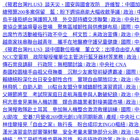
《筱君台灣PLUS》談天災、國安與國會攻防 許維智：中國
總預算200多案保留 藍：盼下週協商能大幅收斂爭議 | 政治 | 中
烏干達拒絕台灣護照入境 外交部持續交涉聯繫 | 政治 | 中央社 
東協企業論壇曼谷登場 聚焦區域韌性與供應鏈布局 | 國際 | 中
出席竹市活動被指行政不中立 柯文哲：未政治宣傳 | 政治 | 中
越南家扶串聯台越青年 攜手在地醫療守護兒童健康 | 國際 | 中
《筱君台灣PLUS》談中國數位極權 董立文：出境自由從人
NCC空窗期 政院擬授權單位主管決行藍牙器材等業務 | 政治 | 
傳石崇良請辭 行政院：無相關討論 | 政治 | 中央社 CNA
泰國校園槍手由祖父母撫養 沉默少友案發前疑遭霸凌 | 國際 | 
賴總統盼深化台日安全韌性合作 實現自由開放印太 | 政治 | 中
林飛帆：自助人助 10駐台友盟分享城鎮韌性演習資訊 | 政治 | 
父親節將至 考試院家庭日走航海風參與人數破紀錄 | 政治 | 中
柯志恩會見美無人機訪團 媒合高雄業者對接美國市場 | 政治 | 
台灣搜救隊赴土耳其 參加無人機整合激流救援訓練 | 國際 | 中
AI助攻 宏碁7月營收269億元創13年同期新高 | 產經 | 中央社 C
林佳龍接見「自由之家」執行長 盼台成印太INGO樞紐 | 政治 |
漢光演習金防部實彈射擊 安全考量未實施部分火砲 | 政治 | 中
總統：勞工是經濟進步幕後英雄 盼支持政府政策 | 政治 | 中央社