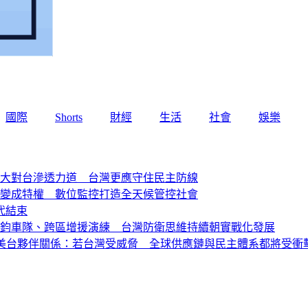
國際
Shorts
財經
生活
社會
娛樂
加大對台滲透力道 台灣更應守住民主防線
權變成特權 數位監控打造全天候管控社會
代結束
：萬鈞車隊、跨區增援演練 台灣防衛思維持續朝實戰化發展
筱君談美台夥伴關係：若台灣受威脅 全球供應鏈與民主體系都將受衝