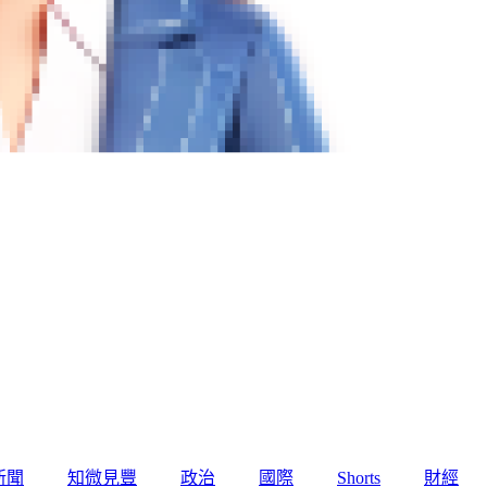
新聞
知微見豐
政治
國際
Shorts
財經