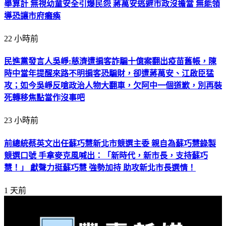
舉算計 無視幼童安全引爆民怨 蔣萬安逃避市政沒擔當 無能領
導恐讓市府癱瘓
22 小時前
民進黨發言人吳崢:慈濟遭掮客詐騙十億案翻出疫苗舊帳，陳
時中當年提醒來路不明掮客恐騙財，卻遭蔣萬安、江啟臣猛
攻；如今吳崢反嗆政治人物大翻車，欠阿中一個道歉，別再裝
死轉移焦點當作沒事吧
23 小時前
前總統蔡英文出任蘇巧慧新北市競選主委 親自為蘇巧慧錄製
競選口號 手拿麥克風喊出：「新時代，新市長，支持蘇巧
慧！」 獻聲力挺蘇巧慧 強勢加持 助攻新北市長選情！
1 天前