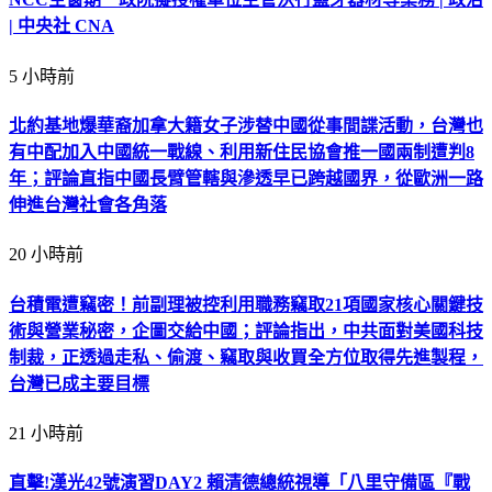
| 中央社 CNA
5 小時前
北約基地爆華裔加拿大籍女子涉替中國從事間諜活動，台灣也
有中配加入中國統一戰線、利用新住民協會推一國兩制遭判8
年；評論直指中國長臂管轄與滲透早已跨越國界，從歐洲一路
伸進台灣社會各角落
20 小時前
台積電遭竊密！前副理被控利用職務竊取21項國家核心關鍵技
術與營業秘密，企圖交給中國；評論指出，中共面對美國科技
制裁，正透過走私、偷渡、竊取與收買全方位取得先進製程，
台灣已成主要目標
21 小時前
直擊!漢光42號演習DAY2 賴清德總統視導「八里守備區『戰