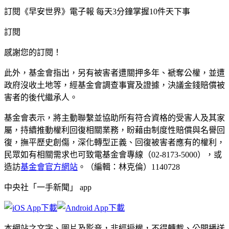
訂閱《早安世界》電子報 每天3分鐘掌握10件天下事
訂閱
感謝您的訂閱！
此外，基金會指出，另有被害者遭關押多年、褫奪公權，並遭
政府沒收土地等，經基金會調查事實及證據，決議金錢賠償被
害者的後代繼承人。
基金會表示，將主動聯繫並協助所有符合資格的受害人及其家
屬，持續推動權利回復相關業務，盼藉由制度性賠償與名譽回
復，撫平歷史創傷，深化轉型正義、回復被害者應有的權利，
民眾如有相關需求也可致電基金會專線（02-8173-5000），或
造訪
基金會官方網站
。（編輯：林克倫）1140728
中央社「一手新聞」 app
本網站之文字、圖片及影音，非經授權，不得轉載、公開播送