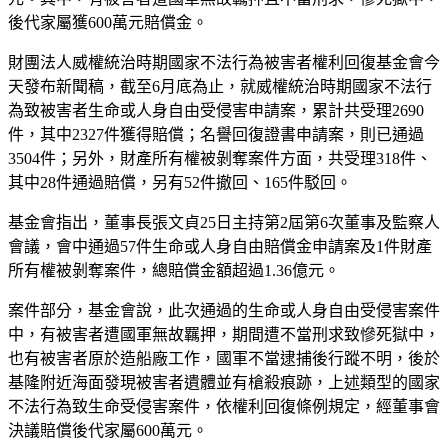
後代家屬獲600萬元賠償金。
財團法人威權統治時期國家不法行為被害者權利回復基金會今
天發布新聞稿，截至6月底為止，就威權統治時期國家不法行
為致被害者生命或人身自由受侵害申請案，累計共受理2690
件，其中2327件獲得賠償；名譽回復證書申請案，則已通過
3504件；另外，財產所有權被剝奪案件方面，共受理318件、
其中28件通過賠償，另有52件撤回、165件駁回。
基金會指出，董事長張文貞25日主持第2屆第6次董事及監察人
會議，會中通過57件生命或人身自由賠償金申請案及1件財產
所有權被剝奪案件，總賠償金額超過1.36億元。
案件部分，基金會說，此次通過的生命或人身自由受侵害案件
中，有被害者遭國軍無故羈押，期間遭不當刑求致慘死獄中，
也有被害者原於造船廠工作，國軍不當逮捕後行蹤不明，後於
基隆附近海面發現被害者遺體並有槍殺痕跡，上述類型的國家
不法行為致生命受侵害案件，依權利回復條例規定，經董事會
決議賠償後代家屬600萬元。