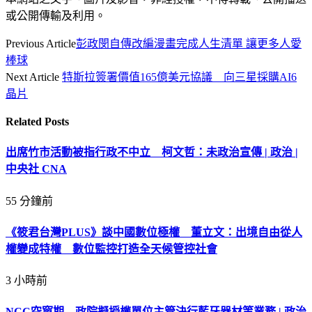
或公開傳輸及利用。
Previous Article
彭政閔自傳改編漫畫完成人生清單 讓更多人愛
棒球
Next Article
特斯拉簽署價值165億美元協議 向三星採購AI6
晶片
Related
Posts
出席竹市活動被指行政不中立 柯文哲：未政治宣傳 | 政治 |
中央社 CNA
55 分鐘前
《筱君台灣PLUS》談中國數位極權 董立文：出境自由從人
權變成特權 數位監控打造全天候管控社會
3 小時前
NCC空窗期 政院擬授權單位主管決行藍牙器材等業務 | 政治