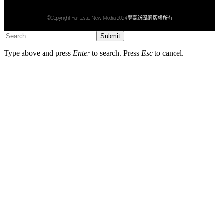
©Copyright Fantastic New Media 2024 豐臺新聞網 版權所有
Submit
Type above and press
Enter
to search. Press
Esc
to cancel.