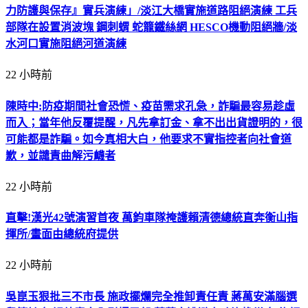
力防護與保存』實兵演練」/淡江大橋實施道路阻絕演練 工兵
部隊在設置消波塊 鋼刺蝟 蛇籠鐵絲網 HESCO機動阻絕牆/淡
水河口實施阻絕河道演練
22 小時前
陳時中:防疫期間社會恐慌、疫苗需求孔急，詐騙最容易趁虛
而入；當年他反覆提醒，凡先拿訂金、拿不出出貨證明的，很
可能都是詐騙。如今真相大白，他要求不實指控者向社會道
歉，並譴責曲解污衊者
22 小時前
直擊!漢光42號演習首夜 萬鈞車隊掩護賴清德總統直奔衡山指
揮所/畫面由總統府提供
22 小時前
吳崑玉狠批三不市長 施政擺爛完全推卸責任責 蔣萬安滿腦選