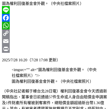
圖為權利回復基金會外觀。（中央社檔案照片）
Line
Facebook
WhatsApp
Copy
Link
Email
Print
2025/7/28 16:20（7/28 17:08 更新）
<imgsrc=”” alt=”圖為權利回復基金會外觀。（中央
社檔案照片）”/>
圖為權利回復基金會外觀。（中央社檔案照片）
（中央社記者賴于榛台北28日電）權利回復基金會今天透過新
聞稿指出，董事會日前通過57件生命或人身自由賠償金申請案
及1件財產所有權被剝奪案件，總賠償金額超過新台幣1.36億
元。其中，有被害者遭國軍無故羈押且不當刑求，慘死獄中，