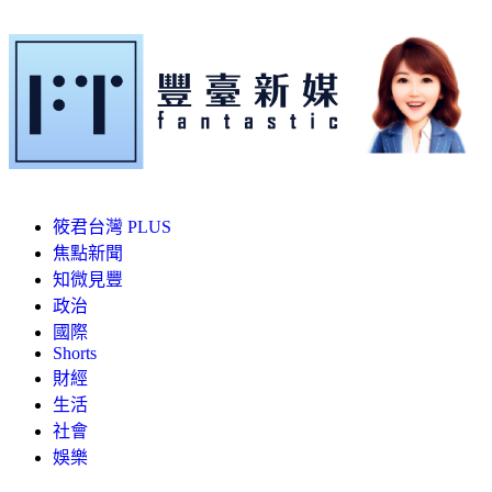
筱君台灣 PLUS
焦點新聞
知微見豐
政治
國際
Shorts
財經
生活
社會
娛樂