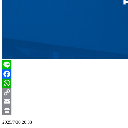
Line
Facebook
WhatsApp
Copy
Link
Email
Print
2025/7/30 20:33