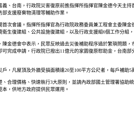
嘉義、台南，行政院災害復原前進指揮所指揮官陳金德今天主持
防部支援廢棄物清理等輔助作業。
開首次會議。指揮所指揮官為行政院政務委員兼工程會主委陳金
境衛生復建組、公共設施復建組，以及行政支援組6個工作分組
，陳金德會中表示，民眾反映過去災後補助程序過於繁瑣問題，
可完成申請，行政院已撥出11億元的家園復原慰助金，台南部分
，凡屋頂及外牆受損面積達20至100平方公尺者，每戶補助5萬
楚、合理價格、快速執行3大原則，並請內政部國土管理署協助
範本，供地方政府提供民眾運用。