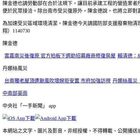
陳金德也請勞動部在合於法規下，讓目前承建工程的營造業者
便於民眾接洽。除台南市受災復原外，陳金德說，也將立即對
為加速受災區域環境清潔，陳金德今天請國防部支援廢棄物清
翔）1140730
陳金德
雲嘉南災後復原 官方拍板下週助招募廠商修復房屋
賴清德：
丹娜絲風災
台南獨老屋頂遭颱風吹壞婉拒安置 市府加強訪視
丹娜絲風災 
中南部豪雨
中央社「一手新聞」 app
本網站之文字、圖片及影音，非經授權，不得轉載、公開播送