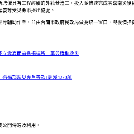
所聘僱具有工程經驗的外籍營造工，投入並儘速完成雲嘉南災後
嘉義等受災縣市提出協處。
理等輔助作業，並由台南市政府民政局做為統一窗口，與後備指
成立雲嘉南前進指揮所 黨公職助救災
衛福部賑災專戶善款1週湧4270萬
或公開傳輸及利用。