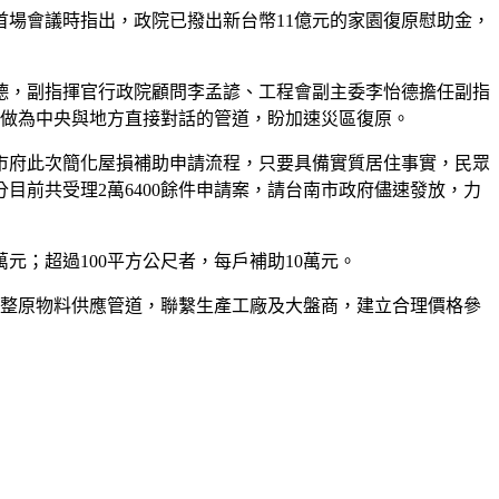
首場會議時指出，政院已撥出新台幣11億元的家園復原慰助金，
德，副指揮官行政院顧問李孟諺、工程會副主委李怡德擔任副指
，做為中央與地方直接對話的管道，盼加速災區復原。
市府此次簡化屋損補助申請流程，只要具備實質居住事實，民眾
目前共受理2萬6400餘件申請案，請台南市政府儘速發放，力
元；超過100平方公尺者，每戶補助10萬元。
統整原物料供應管道，聯繫生產工廠及大盤商，建立合理價格參