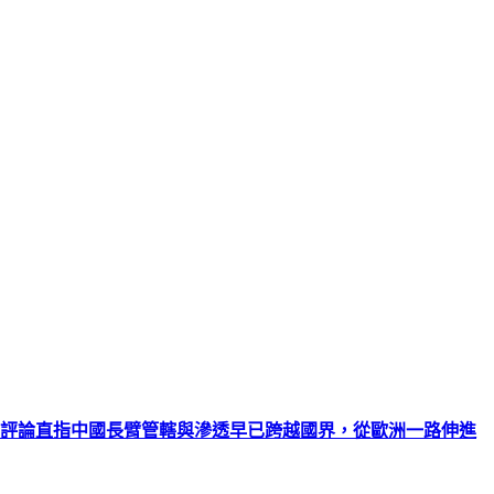
；評論直指中國長臂管轄與滲透早已跨越國界，從歐洲一路伸進