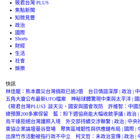
筱君台灣 PLUS
焦點新聞
知微見豐
政治
國際
Shorts
財經
生活
社會
娛樂
快訊
林佳龍：熊本震災台灣捐款已逾2億 台日情誼深厚 | 政治 | 中
五角大廈公布最新UFO檔案 神秘球體驚現中東與太平洋 | 國際 
《筱君台灣PLUS》談天災、國安與國會攻防 許維智：中
總預算200多案保留 藍：盼下週協商能大幅收斂爭議 | 政治 | 
烏干達拒絕台灣護照入境 外交部持續交涉聯繫 | 政治 | 中央社
東協企業論壇曼谷登場 聚焦區域韌性與供應鏈布局 | 國際 | 中
出席竹市活動被指行政不中立 柯文哲：未政治宣傳 | 政治 | 中