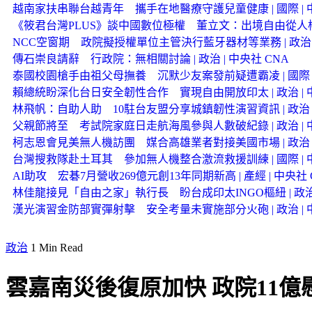
越南家扶串聯台越青年 攜手在地醫療守護兒童健康 | 國際 | 中
《筱君台灣PLUS》談中國數位極權 董立文：出境自由從
NCC空窗期 政院擬授權單位主管決行藍牙器材等業務 | 政治 |
傳石崇良請辭 行政院：無相關討論 | 政治 | 中央社 CNA
泰國校園槍手由祖父母撫養 沉默少友案發前疑遭霸凌 | 國際 |
賴總統盼深化台日安全韌性合作 實現自由開放印太 | 政治 | 中
林飛帆：自助人助 10駐台友盟分享城鎮韌性演習資訊 | 政治 |
父親節將至 考試院家庭日走航海風參與人數破紀錄 | 政治 | 中
柯志恩會見美無人機訪團 媒合高雄業者對接美國市場 | 政治 |
台灣搜救隊赴土耳其 參加無人機整合激流救援訓練 | 國際 | 中
AI助攻 宏碁7月營收269億元創13年同期新高 | 產經 | 中央社 
林佳龍接見「自由之家」執行長 盼台成印太INGO樞紐 | 政治 |
漢光演習金防部實彈射擊 安全考量未實施部分火砲 | 政治 | 中
政治
1 Min Read
雲嘉南災後復原加快 政院11