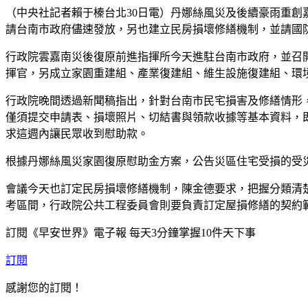
（中央社記者賴于榛台北30日電）丹娜絲風災及後續豪雨重創
請台南市政府儘速發放，另也建立民房損壞修繕機制，並請國
行政院雲嘉南災後復原前進指揮所今天進駐台南市政府，並召
揮官，另成立家園重建組、產業復建組、維生設施復建組、環
行政院晚間透過新聞稿指出，針對台南市民宅損害及修繕情形
僅須提交申請表、損壞照片、切結書與領款收據等基本資料，即
求這週內讓民眾收到慰助款。
根據丹娜絲風災家園復原慰助金方案，公告災區住宅受損的受災戶
會議今天也訂定民房損壞修繕機制，陳金德要求，把握分類清
考區間，行政院公共工程委員會則要負責訂定屋損修繕的契約
訂閱《早安世界》電子報 每天3分鐘掌握10件天下事
訂閱
感謝您的訂閱！