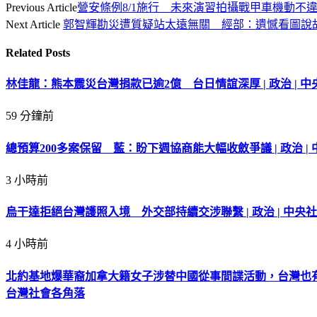
Previous Article
營安條例8/1施行 未來演習拍攝戰甲車機動不
Next Article
郭智輝勘災遭質疑站太遠無關 經部：遺憾看圖說
Related
Posts
林佳龍：熊本震災台灣捐款已逾2億 台日情誼深厚 | 政治 | 中央
59 分鐘前
總預算200多案保留 藍：盼下週協商能大幅收斂爭議 | 政治 | 
3 小時前
烏干達拒絕台灣護照入境 外交部持續交涉聯繫 | 政治 | 中央社 
4 小時前
北約基地爆華裔加拿大籍女子涉替中國從事間諜活動，台灣也
台灣社會各角落