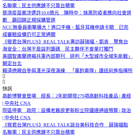
名聯電：民主供應鏈不只靠台積電
慈濟疫苗案涉遭詐10.6億元 陳時中：抹黑防疫者應向社會道
歉 籲回歸正規採購管道
NCC無委員衝擊擴大！進口手機、藍牙耳機申請卡關 已完
成審驗設備仍可正常通關
《筱君台灣PLUS》REAL TALK專訪薛瑞福、凱肯 聚焦台
海安全：台灣不是談判籌碼 民主夥伴不會單打獨鬥
美國智庫蘭德揭共軍內部期刊 研判「大型城市全域失能戰」
鎖定台北
賴清德親自參與漢光深夜演練 「萬鈞車隊」護送前進指揮所
快訊
高齡博覽會登場 經長：2年助開發279項高齡科技產品 | 產經
| 中央社 CNA
院區停電 政院：設備老舊欲更新盼立院儘速通過預算 | 政治
| 中央社 CNA
《筱君台灣PLUS》REAL TALK談台美科技合作 薛瑞福點
名聯電：民主供應鏈不只靠台積電