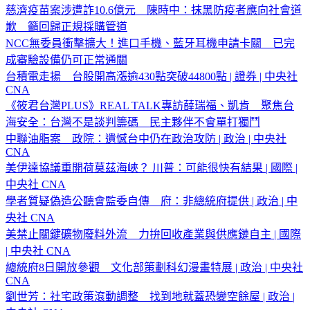
慈濟疫苗案涉遭詐10.6億元 陳時中：抹黑防疫者應向社會道
歉 籲回歸正規採購管道
NCC無委員衝擊擴大！進口手機、藍牙耳機申請卡關 已完
成審驗設備仍可正常通關
台積電走揚 台股開高漲逾430點突破44800點 | 證券 | 中央社
CNA
《筱君台灣PLUS》REAL TALK專訪薛瑞福、凱肯 聚焦台
海安全：台灣不是談判籌碼 民主夥伴不會單打獨鬥
中聯油脂案 政院：遺憾台中仍在政治攻防 | 政治 | 中央社
CNA
美伊達協議重開荷莫茲海峽？ 川普：可能很快有結果 | 國際 |
中央社 CNA
學者質疑偽造公聽會監委自傳 府：非總統府提供 | 政治 | 中
央社 CNA
美禁止關鍵礦物廢料外流 力拚回收產業與供應鏈自主 | 國際
| 中央社 CNA
總統府8日開放參觀 文化部策劃科幻漫畫特展 | 政治 | 中央社
CNA
劉世芳：社宅政策滾動調整 找到地就蓋恐變空餘屋 | 政治 |