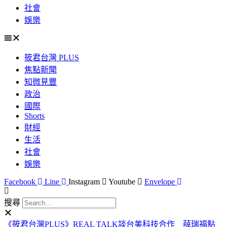
社會
娛樂
筱君台灣 PLUS
焦點新聞
知微見豐
政治
國際
Shorts
財經
生活
社會
娛樂
Facebook
Line
Instagram
Youtube
Envelope
搜尋
《筱君台灣PLUS》REAL TALK談台美科技合作 薛瑞福點