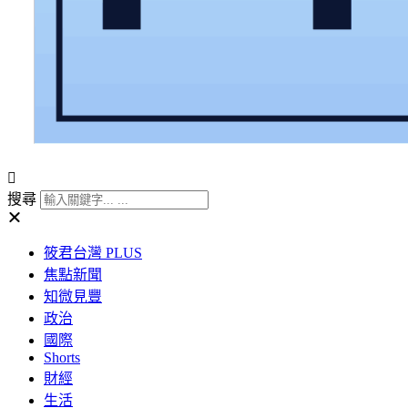
搜尋
筱君台灣 PLUS
焦點新聞
知微見豐
政治
國際
Shorts
財經
生活