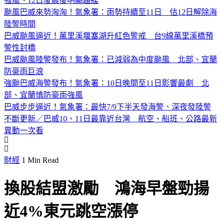
強風、12日凌晨後明顯趨緩
颱風巴威來勢洶洶！氣象署：雨勢持續至11日 估12日解除海
陸警時間
巴威颱風逼近！萬里溪堰塞湖升紅色警戒 台9線萬里溪橋預
警性封橋
巴威颱風陸警發布！氣象署：已減弱為中度颱風 北部、宜蘭
防豪雨巨浪
強颱巴威海警發布！氣象署：10日晚間至11日影響最劇 北
部、宜蘭慎防豪雨強風
巴威步步逼近！氣象署：最快7/9下半天發海警、深夜發陸警
不斷更新／巴威10、11日最靠近台灣 航空、船班、公路最新
異動一次看
財經
1 Min Read
換股結盟激勵 鴻海早盤勁揚
近4%東元跳空漲停