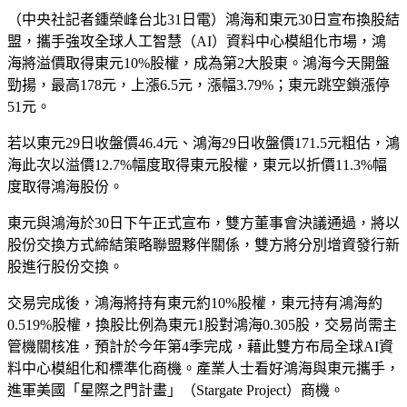
（中央社記者鍾榮峰台北31日電）鴻海和東元30日宣布換股結
盟，攜手強攻全球人工智慧（AI）資料中心模組化市場，鴻
海將溢價取得東元10%股權，成為第2大股東。鴻海今天開盤
勁揚，最高178元，上漲6.5元，漲幅3.79%；東元跳空鎖漲停
51元。
若以東元29日收盤價46.4元、鴻海29日收盤價171.5元粗估，鴻
海此次以溢價12.7%幅度取得東元股權，東元以折價11.3%幅
度取得鴻海股份。
東元與鴻海於30日下午正式宣布，雙方董事會決議通過，將以
股份交換方式締結策略聯盟夥伴關係，雙方將分別增資發行新
股進行股份交換。
交易完成後，鴻海將持有東元約10%股權，東元持有鴻海約
0.519%股權，換股比例為東元1股對鴻海0.305股，交易尚需主
管機關核准，預計於今年第4季完成，藉此雙方布局全球AI資
料中心模組化和標準化商機。產業人士看好鴻海與東元攜手，
進軍美國「星際之門計畫」（Stargate Project）商機。