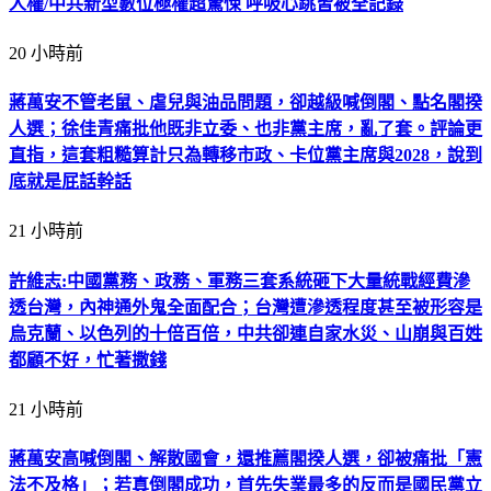
人權/中共新型數位極權超驚悚 呼吸心跳皆被全記錄
20 小時前
蔣萬安不管老鼠、虐兒與油品問題，卻越級喊倒閣、點名閣揆
人選；徐佳青痛批他既非立委、也非黨主席，亂了套。評論更
直指，這套粗糙算計只為轉移市政、卡位黨主席與2028，說到
底就是屁話幹話
21 小時前
許維志:中國黨務、政務、軍務三套系統砸下大量統戰經費滲
透台灣，內神通外鬼全面配合；台灣遭滲透程度甚至被形容是
烏克蘭、以色列的十倍百倍，中共卻連自家水災、山崩與百姓
都顧不好，忙著撒錢
21 小時前
蔣萬安高喊倒閣、解散國會，還推薦閣揆人選，卻被痛批「憲
法不及格」；若真倒閣成功，首先失業最多的反而是國民黨立