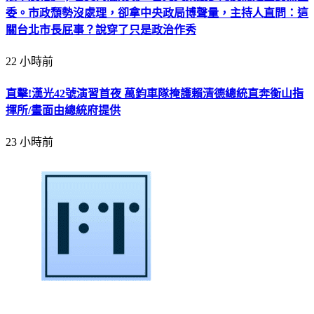
委。市政頹勢沒處理，卻拿中央政局博聲量，主持人直問：這
關台北市長屁事？說穿了只是政治作秀
22 小時前
直擊!漢光42號演習首夜 萬鈞車隊掩護賴清德總統直奔衡山指
揮所/畫面由總統府提供
23 小時前