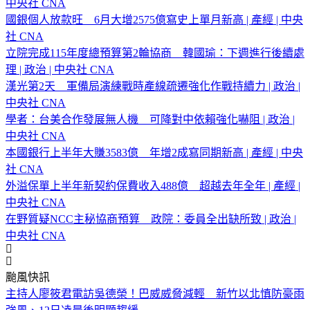
中央社 CNA
國銀個人放款旺 6月大增2575億寫史上單月新高 | 產經 | 中央
社 CNA
立院完成115年度總預算第2輪協商 韓國瑜：下週進行後續處
理 | 政治 | 中央社 CNA
漢光第2天 軍備局演練戰時產線疏遷強化作戰持續力 | 政治 |
中央社 CNA
學者：台美合作發展無人機 可降對中依賴強化嚇阻 | 政治 |
中央社 CNA
本國銀行上半年大賺3583億 年增2成寫同期新高 | 產經 | 中央
社 CNA
外溢保單上半年新契約保費收入488億 超越去年全年 | 產經 |
中央社 CNA
在野質疑NCC主秘協商預算 政院：委員全出缺所致 | 政治 |
中央社 CNA
颱風快訊
主持人廖筱君電訪吳德榮！巴威威脅減輕 新竹以北慎防豪雨