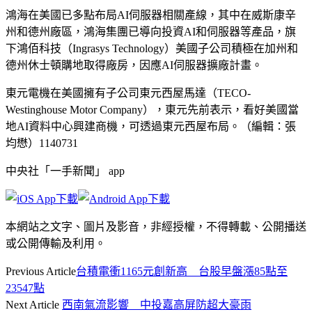
鴻海在美國已多點布局AI伺服器相關產線，其中在威斯康辛
州和德州廠區，鴻海集團已導向投資AI和伺服器等產品，旗
下鴻佰科技（Ingrasys Technology）美國子公司積極在加州和
德州休士頓購地取得廠房，因應AI伺服器擴廠計畫。
東元電機在美國擁有子公司東元西屋馬達（TECO-
Westinghouse Motor Company），東元先前表示，看好美國當
地AI資料中心興建商機，可透過東元西屋布局。（編輯：張
均懋）1140731
中央社「一手新聞」 app
本網站之文字、圖片及影音，非經授權，不得轉載、公開播送
或公開傳輸及利用。
Previous Article
台積電衝1165元創新高 台股早盤漲85點至
23547點
Next Article
西南氣流影響 中投嘉高屏防超大豪雨