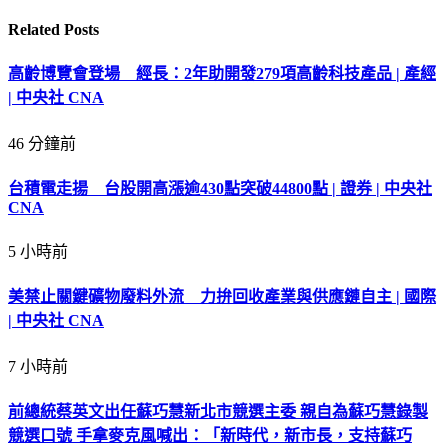
Related
Posts
高齡博覽會登場 經長：2年助開發279項高齡科技產品 | 產經
| 中央社 CNA
46 分鐘前
台積電走揚 台股開高漲逾430點突破44800點 | 證券 | 中央社
CNA
5 小時前
美禁止關鍵礦物廢料外流 力拚回收產業與供應鏈自主 | 國際
| 中央社 CNA
7 小時前
前總統蔡英文出任蘇巧慧新北市競選主委 親自為蘇巧慧錄製
競選口號 手拿麥克風喊出：「新時代，新市長，支持蘇巧