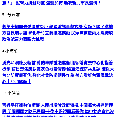
慧！」 獻聲力挺蘇巧慧 強勢加持 助攻新北市長選情！
51 分鐘前
蔣萬安倒閣未遂淪重災戶 韓國瑜議事藏玄機 有詭？國民黨地
方首長爆爭議 彰化新竹宜蘭接連搞砸 民眾黨黨慶兩太陽黯淡
政治號召力面臨大挑戰
4 小時前
漢光42演練反斬首 萬鈞車隊護送進衡山所/落實去中心化指管
機制 首日聚焦應對敵灰色地帶侵擾/國軍演練南兵北調 確保大
台北防禦無死角/強化社會防衛韌性作為 美方看好台灣備戰決
心｜20260806｜
17 小時前
習近平打造數位極權 人民出境淪政府特權/中國擴大邊控無極
限 閉關鎖國之路已展開/十億支監視器看著你 連中共高官也沒