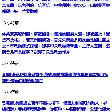
漢光42演練反斬首 萬鈞車隊護送進衡山所/落實去中心化指管
機制 首日聚焦應對敵灰色地帶侵擾/國軍演練南兵北調 確保大
台北防禦無死角/強化社會防衛韌性作為 美方看好台灣備戰決
心｜20260806｜
9 小時前
習近平打造數位極權 人民出境淪政府特權/中國擴大邊控無極
限 閉關鎖國之路已展開/十億支監視器看著你 連中共高官也沒
人權/中共新型數位極權超驚悚 呼吸心跳皆被全記錄
12 小時前
蔣萬安不管老鼠、虐兒與油品問題，卻越級喊倒閣、點名閣揆
人選；徐佳青痛批他既非立委、也非黨主席，亂了套。評論更
直指，這套粗糙算計只為轉移市政、卡位黨主席與2028，說到
底就是屁話幹話