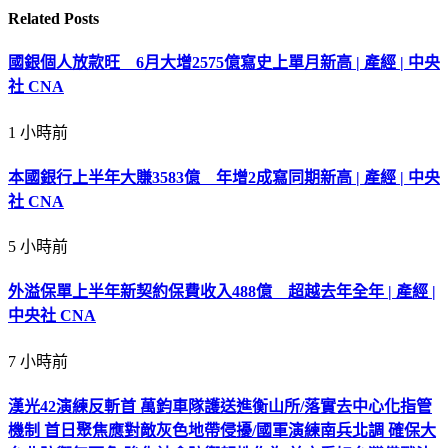
經營績效，影響力道深遠。
郭智輝強調，國際經貿環境瞬息萬變，且影響範圍廣大，需透
過更迅速且多元的交流機會，積極與業界即時連結，廣納第一
線意見，快速整合為更精準、更具力道的產業政策與支持行動
方案，協助業者將挑戰化為躍升國際的契機，全面強化經營韌
性，鍛造台灣車輛產業全球競爭實力。（編輯：楊凱翔）
1140811
郭智輝
因應關稅衝擊 郭智輝提4大協助方案強化避險宣導
推動大
健康產業 經長：結合技術創新與國際布局
中央社「一手新聞」 app
本網站之文字、圖片及影音，非經授權，不得轉載、公開播送
或公開傳輸及利用。