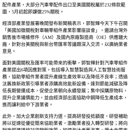
2025/8/11 21:45
（中央社記者劉千綾台北11日電）為協助業者因應美國對等關
稅衝擊，經濟部長郭智輝今天與汽車零組件產業業者座談，提
出6大因應對策，包含將向財政部建議檢討貨物稅政策，加速