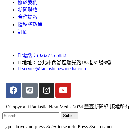
15 小時前
吳嘉龍:美國過去百年不斷扶持下一個盟友制衡眼前敵人，卻
總把對方養成新戰略對手；從蘇聯、中國到印度，全球化讓大
型發展中國家坐大。如今華府終於警覺，再扶持印度可能只是
再次培養下一輪強敵
16 小時前
劉泰英:國民黨沒有法人，海外資產只能登記在個人名下；資
料沒移交，想追回也無從查起。從香港、洛杉磯到舊金山，華
僑會館有半層樓也有整棟，究竟遍布多少地方、價值多少，連
當事人都說沒人知道
17 小時前