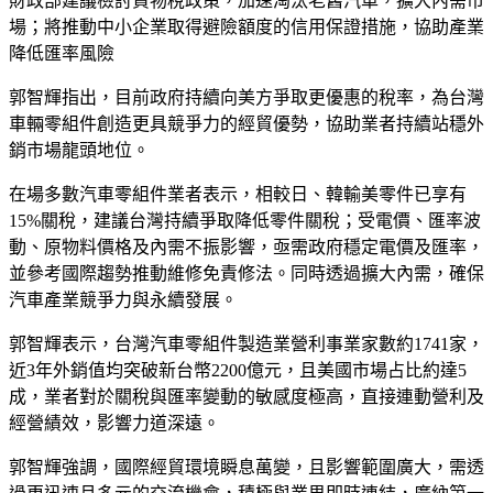
淘汰老舊汽車，擴大內需市場；並集中採購原物料，由經濟部
出面協助中鋼降低生產成本，進而讓利給中下游業者。
美國對台灣暫時性關稅20%美東時間7日起實施，觀察汽車零
配件產業，大部分汽車零配件出口至美國關稅屬於232條款範
圍，5月初起即課徵25%關稅。
經濟部產業發展署晚間發布新聞稿表示，郭智輝今天下午召開
「美國加徵關稅對車輛零組件產業影響座談會」，邀請台灣外
銷售後市場維修件（AM）及國內原廠製造商（OE）供應鏈大
廠，針對台美關稅與新台幣匯率等議題深入交流，以廣納業者
意見。
面對美國關稅及匯率可能帶來的衝擊，郭智輝針對汽車零組件
產業提出6項因應對策，包括導入智慧製造與人工智慧技術服
務，協助零組件業者提升產線生產效率以及降低不良率；透過
汰舊換新政策引導業者添購高效能新設備，達到節能減碳及降
低長期營運成本，促使企業朝向永續發展；集中採購原物料，
提升企業議價能力，並由經濟部出面協助中鋼降低生產成本，
進而讓利給中下游業者。