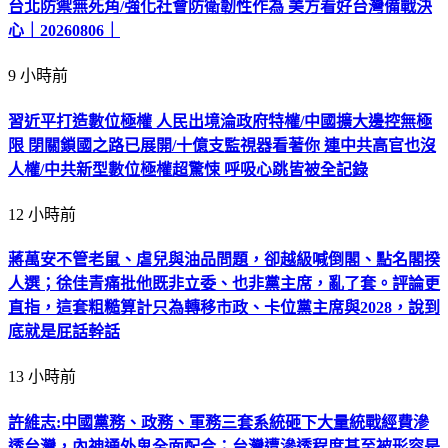
Previous Article
中國7月國產車市占率突破7成 特斯拉銷量持
續走跌
Next Article
颱風楊柳進逼 曾文水庫加大調節放水
Related
Posts
國銀個人放款旺 6月大增2575億寫史上單月新高 | 產經 | 中央
社 CNA
1 小時前
本國銀行上半年大賺3583億 年增2成寫同期新高 | 產經 | 中央
社 CNA
5 小時前
外溢保單上半年新契約保費收入488億 超越去年全年 | 產經 |
中央社 CNA
7 小時前