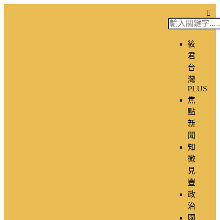
筱
君
台
灣
PLUS
焦
點
新
聞
知
微
見
豐
政
治
國