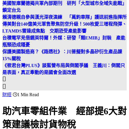
美國智庫蘭德揭共軍內部期刊 研判「大型城市全域失能戰」
鎖定台北
賴清德親自參與漢光深夜演練 「萬鈞車隊」護送前進指揮所
傳美對台140億美元軍售聚焦防空升級！500枚愛三增程飛彈、
LTAMDS雷達成焦點 交期恐受產能影響
台積電罕見借鏡英特爾！外媒：研發「類EMIB」封裝 產能
瓶頸恐成隱憂
保護美國製造商？《路透社》：川普擬對多晶矽衍生產品課
15%關稅
《筱君台灣PLUS》談藍營布局與倒閣爭議 王義川：倒閣只
是表面，真正牽動的是國會全面改選
財經
1 Min Read
助汽車零組件業 經部提6大對
策建議檢討貨物稅