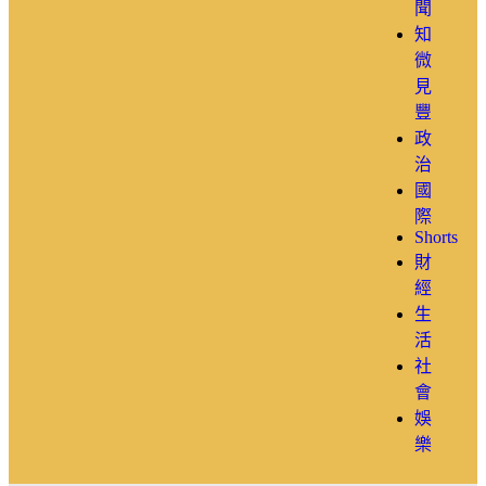
聞
知
微
見
豐
政
治
國
際
Shorts
財
經
生
活
社
會
娛
樂