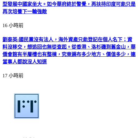
13 小時前
許維志:中國黨務、政務、軍務三套系統砸下大量統戰經費滲
透台灣，內神通外鬼全面配合；台灣遭滲透程度甚至被形容是
烏克蘭、以色列的十倍百倍，中共卻連自家水災、山崩與百姓
都顧不好，忙著撒錢
13 小時前
蔣萬安高喊倒閣、解散國會，還推薦閣揆人選，卻被痛批「憲
法不及格」；若真倒閣成功，首先失業最多的反而是國民黨立
委。市政頹勢沒處理，卻拿中央政局博聲量，主持人直問：這
關台北市長屁事？說穿了只是政治作秀
14 小時前
直擊!漢光42號演習首夜 萬鈞車隊掩護賴清德總統直奔衡山指
揮所/畫面由總統府提供