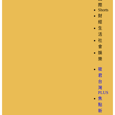
際
Shorts
財
經
生
活
社
會
娛
樂
筱
君
台
灣
PLUS
焦
點
新