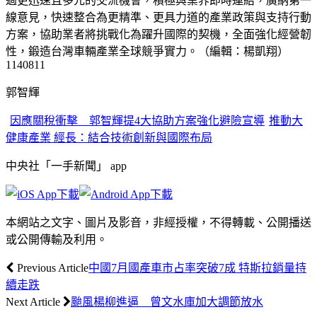
此外，加大企業創新支持力道，提高研發投抵額度，研發補助
將以從速從優從簡來協助業者，激勵業者投入轉型研發；將向
財政部建議檢討貨物稅政策，加速淘汰老舊汽車，擴大內需市
場；將推動中小企業取得避險額度的信用保證措施，協助產業
降低匯率風險
郭智輝指出，目前政府持續向美方爭取更優惠的稅率，為台灣
車輛零組件創造更具競爭力的經貿優勢，協助業者持續站穩外
銷市場龍頭地位。
在場多數汽車零組件業者表示，相較日、韓輸美零件已享有
15%關稅，建議台灣持續爭取降低零件關稅；受電價、匯率波
動、原物料價格及內需不振影響，亟需政府穩定電價及匯率，
並參考國際趨勢推動維修免責修法。同時透過擴大內需，確保
汽車產業競爭力與永續發展。
郭智輝表示，台灣汽車零組件製造業營利事業家數約1741家，
近3年外銷值均突破新台幣2200億元，且美國市場占比約達5
成，業者對於關稅與匯率變動的敏感度極高，直接連動營利及