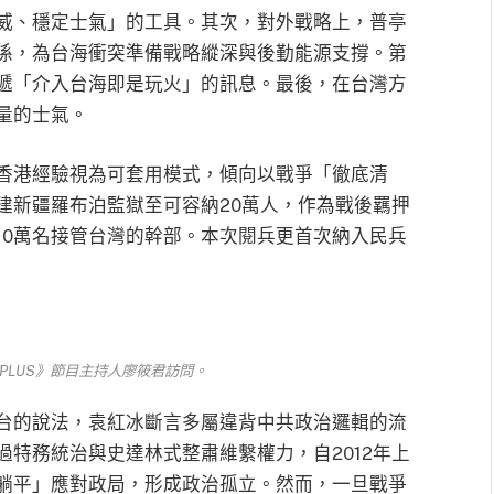
威、穩定士氣」的工具。其次，對外戰略上，普亭
係，為台海衝突準備戰略縱深與後勤能源支撐。第
遞「介入台海即是玩火」的訊息。最後，在台灣方
量的士氣。
香港經驗視為可套用模式，傾向以戰爭「徹底清
建新疆羅布泊監獄至可容納20萬人，作為戰後羈押
10萬名接管台灣的幹部。本次閱兵更首次納入民兵
PLUS》節目主持人廖筱君訪問。
台的說法，袁紅冰斷言多屬違背中共政治邏輯的流
特務統治與史達林式整肅維繫權力，自2012年上
躺平」應對政局，形成政治孤立。然而，一旦戰爭