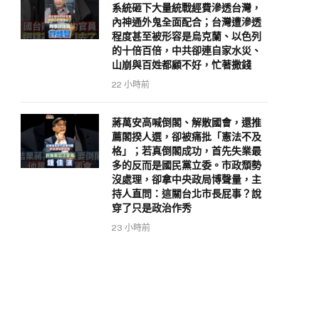
系統砸下大量統戰經費滲透台灣，
內神通外鬼全面配合；台灣遭滲透
程度甚至被形容是烏克蘭、以色列
的十倍百倍，中共卻連自家水災、
山崩與百姓都顧不好，忙著撒錢
22 小時前
蔣萬安高喊倒閣、解散國會，還推
薦閣揆人選，卻被痛批「憲法不及
格」；若真倒閣成功，首先失業最
多的反而是國民黨立委。市政頹勢
沒處理，卻拿中央政局博聲量，主
持人直問：這關台北市長屁事？說
穿了只是政治作秀
23 小時前