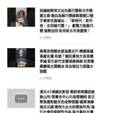
前總統蔡英文出任蘇巧慧新北市競
選主委 親自為蘇巧慧錄製競選口號
手拿麥克風喊出：「新時代，新市
長，支持蘇巧慧！」 獻聲力挺蘇巧
慧 強勢加持 助攻新北市長選情！
2 小時前
蔣萬安倒閣未遂淪重災戶 韓國瑜議
事藏玄機 有詭？國民黨地方首長爆
爭議 彰化新竹宜蘭接連搞砸 民眾黨
黨慶兩太陽黯淡 政治號召力面臨大
挑戰
5 小時前
漢光42演練反斬首 萬鈞車隊護送進
衡山所/落實去中心化指管機制 首日
聚焦應對敵灰色地帶侵擾/國軍演練
南兵北調 確保大台北防禦無死角/強
化社會防衛韌性作為 美方看好台灣