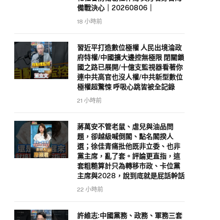
備戰決心｜20260806｜
18 小時前
習近平打造數位極權 人民出境淪政
府特權/中國擴大邊控無極限 閉關鎖
國之路已展開/十億支監視器看著你
連中共高官也沒人權/中共新型數位
極權超驚悚 呼吸心跳皆被全記錄
21 小時前
蔣萬安不管老鼠、虐兒與油品問
題，卻越級喊倒閣、點名閣揆人
選；徐佳青痛批他既非立委、也非
黨主席，亂了套。評論更直指，這
套粗糙算計只為轉移市政、卡位黨
主席與2028，說到底就是屁話幹話
22 小時前
許維志:中國黨務、政務、軍務三套