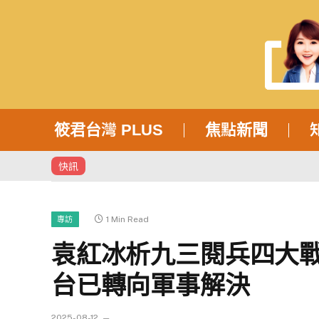
筱君台灣 PLUS
焦點新聞
快訊
1 Min Read
專訪
袁紅冰析九三閱兵四大
台已轉向軍事解決
2025-08-12