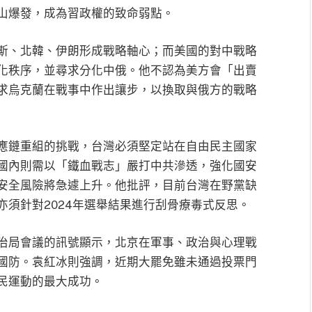
山爆發，成為習政權的致命弱點。
斯、北韓、伊朗形成戰略軸心；而美國的對中戰略
化秩序，並尋求分化中俄。他不認為美方會「出賣
求烏克蘭在戰事中作出讓步，以換取與俄方的戰略
應鏈重組的挑戰，台灣必須堅定站在自由民主國家
國內則需以「鐵血戰志」嚴打中共滲透，強化國安
安全風險將急遽上升。他批評，目前台灣在野黨缺
須針對2024年選舉結果進行刮骨療毒式反思。
治局會議的訊號顯示，北京在軍事、政治與心理戰
國防。袁紅冰則強調，近期大罷免雖未通過投票門
民運動的最大成功。