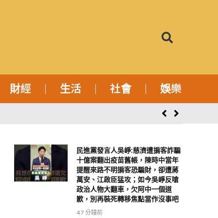
財經
生活
社會
娛樂
民進黨發言人吳崢:慈濟遭掮客詐騙
十億案翻出疫苗舊帳，陳時中當年
提醒來路不明掮客恐騙財，卻遭蔣
萬安、江啟臣猛攻；如今吳崢反嗆
政治人物大翻車，欠阿中一個道
歉，別再裝死轉移焦點當作沒事吧
47 分鐘前