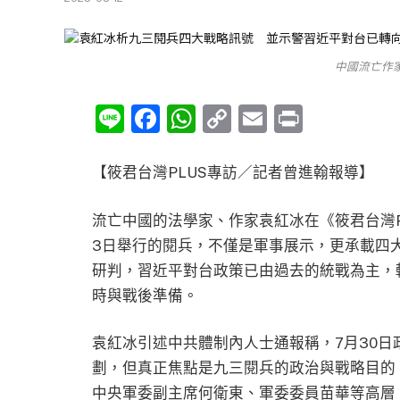
中國流亡作
Line
Facebook
WhatsApp
Copy
Email
Print
Link
【筱君台灣PLUS專訪／記者曾進翰報導】
流亡中國的法學家、作家袁紅冰在《筱君台灣P
3日舉行的閱兵，不僅是軍事展示，更承載四
研判，習近平對台政策已由過去的統戰為主，
時與戰後準備。
袁紅冰引述中共體制內人士通報稱，7月30
劃，但真正焦點是九三閱兵的政治與戰略目的
中央軍委副主席何衛東、軍委委員苗華等高層