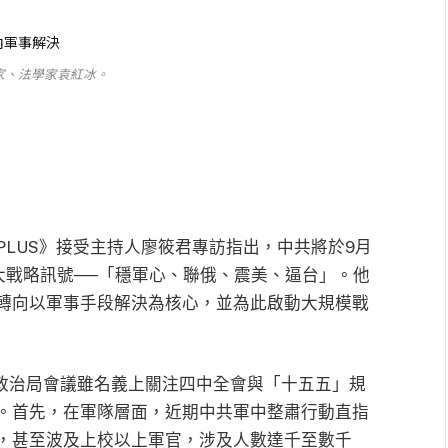
家、法學家袁紅冰。
LUS》接受主持人廖筱君專訪指出，中共將於9月
大戰略訊號──「穩軍心、聯俄、震美、逼台」。他
轉向以軍事手段解決為核心，並為此啟動大規模戰
日政治局會議雖名義上關注四中全會與「十五五」規
。首先，在軍隊層面，近期中共軍中整肅行動直指
，甚至波及上校以上軍官，涉及人數達千至數千