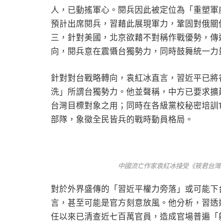
人，已動搖軍心。閱兵因此被定位為「重塑軍
預計出席閱兵，習藉此展現軍力，鞏固對俄關
三，針對美國，北京欲藉不對稱作戰優勢，傳
向，閱兵意在震懾台獨勢力，同時鼓舞統一力
針對對台戰略轉向，袁紅冰直言，習近平已將
洗」所謂台獨勢力。他並聲稱，中方已要求擴
台灣目標對象之用；同時在各級黨校秘密培訓
部隊，象徵全民皆兵的戰時動員格局。
中國流亡作家袁紅冰接受《筱君台灣
對於外界盛傳的「習近平權力旁落」或可能下
言，甚至可能是官方刻意放風。他分析，習透過
任以來已清查近七百萬官員，造成官場普遍「