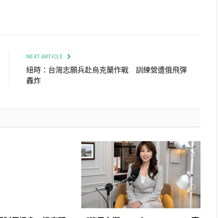
NEXT ARTICLE
紐時：台灣志願兵赴烏克蘭作戰 訓練營遭俄飛彈
轟炸