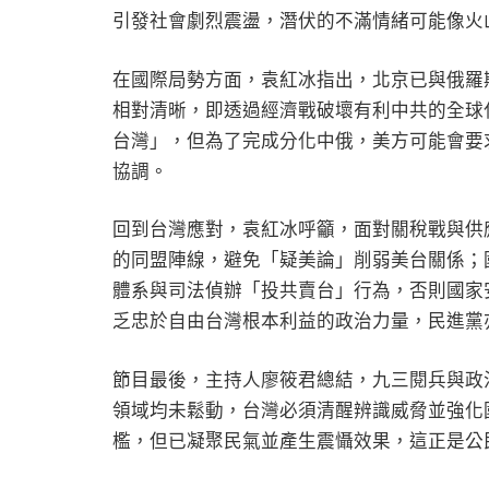
引發社會劇烈震盪，潛伏的不滿情緒可能像火
在國際局勢方面，袁紅冰指出，北京已與俄羅
相對清晰，即透過經濟戰破壞有利中共的全球
台灣」，但為了完成分化中俄，美方可能會要
協調。
回到台灣應對，袁紅冰呼籲，面對關稅戰與供
的同盟陣線，避免「疑美論」削弱美台關係；
體系與司法偵辦「投共賣台」行為，否則國家
乏忠於自由台灣根本利益的政治力量，民進黨亦
節目最後，主持人廖筱君總結，九三閱兵與政
領域均未鬆動，台灣必須清醒辨識威脅並強化
檻，但已凝聚民氣並產生震懾效果，這正是公