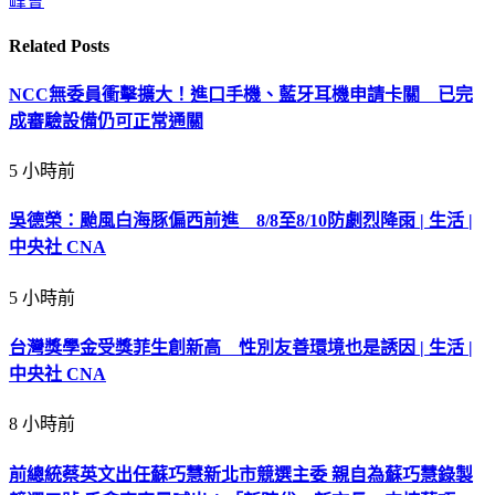
峰會
Related
Posts
NCC無委員衝擊擴大！進口手機、藍牙耳機申請卡關 已完
成審驗設備仍可正常通關
5 小時前
吳德榮：颱風白海豚偏西前進 8/8至8/10防劇烈降雨 | 生活 |
中央社 CNA
5 小時前
台灣獎學金受獎菲生創新高 性別友善環境也是誘因 | 生活 |
中央社 CNA
8 小時前
前總統蔡英文出任蘇巧慧新北市競選主委 親自為蘇巧慧錄製