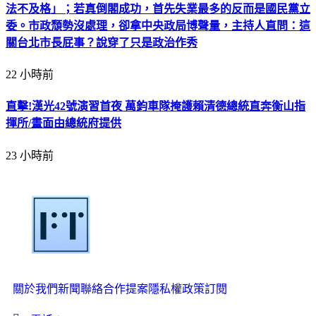
法不及格」；若真倒閣成功，首先失業最多的反而是國民黨立
委。市政頹勢沒處理，卻拿中央政局博聲量，主持人直問：這
關台北市長屁事？說穿了只是政治作秀
22 小時前
直擊!漢光42號演習首夜 萬鈞車隊掩護賴清德總統直奔衡山指
揮所/畫面由總統府提供
23 小時前
關於我們
新聞聯絡
合作提案
隱私權政策
訂閱