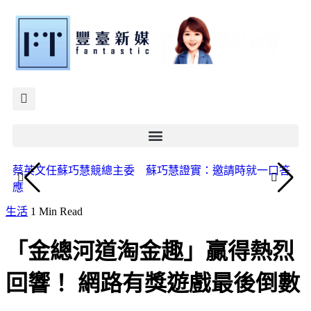
蔡英文任蘇巧慧競總主委 蘇巧慧證實：邀請時就一口答
《
應
點
生活
1 Min Read
「金總河道淘金趣」贏得熱烈
回響！ 網路有獎遊戲最後倒數