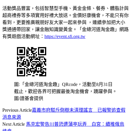
活動獎品豐富，包括智慧型手機、黃金金條、餐券、體脂計與
超商禮券等多項實用好禮大放送。金價好康機會，不能只有你
看到，更要推廣親朋好友大家一起來參與 ，連續參加把大小
獎通通帶回家，讓金融知識變黃金。「金總河道淘金趣」網路
有獎遊戲活動網址：
https://event.sfi.org.tw
圖:「金總河道淘金趣」QRcode，活動至8月31日
截止，歡迎各界可把握最後淘金機會，踴躍參與。
圖/證基會提供
Previous Article
嘉義市府駁斥倒樹未清理謠言 已報警追查假
消息來源
Next Article
馬克宏警告川普恐遭蒲亭玩弄 白宮：續推俄烏