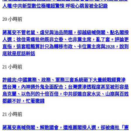
人權/中共新型數位極權超驚悚 呼吸心跳皆被全記錄
20 小時前
蔣萬安不管老鼠、虐兒與油品問題，卻越級喊倒閣、點名閣揆
人選；徐佳青痛批他既非立委、也非黨主席，亂了套。評論更
直指，這套粗糙算計只為轉移市政、卡位黨主席與2028，說到
底就是屁話幹話
21 小時前
許維志:中國黨務、政務、軍務三套系統砸下大量統戰經費滲
透台灣，內神通外鬼全面配合；台灣遭滲透程度甚至被形容是
烏克蘭、以色列的十倍百倍，中共卻連自家水災、山崩與百姓
都顧不好，忙著撒錢
21 小時前
蔣萬安高喊倒閣、解散國會，還推薦閣揆人選，卻被痛批「憲