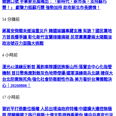
競選口號 手拿麥克風喊出：「新時代，新市長，支持蘇巧
慧！」 獻聲力挺蘇巧慧 強勢加持 助攻新北市長選情！
54 分鐘前
蔣萬安倒閣未遂淪重災戶 韓國瑜議事藏玄機 有詭？國民黨地
方首長爆爭議 彰化新竹宜蘭接連搞砸 民眾黨黨慶兩太陽黯淡
政治號召力面臨大挑戰
4 小時前
漢光42演練反斬首 萬鈞車隊護送進衡山所/落實去中心化指管
機制 首日聚焦應對敵灰色地帶侵擾/國軍演練南兵北調 確保大
台北防禦無死角/強化社會防衛韌性作為 美方看好台灣備戰決
心｜20260806｜
17 小時前
習近平打造數位極權 人民出境淪政府特權/中國擴大邊控無極
限 閉關鎖國之路已展開/十億支監視器看著你 連中共高官也沒