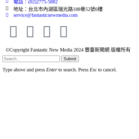
電話：(02)2775-5882
地址：台北市內湖區瑞光路188巷52號6樓
service@fantasticnewmedia.com
©Copyright Fantastic New Media 2024 豐臺新聞網 版權所有
Submit
Type above and press
Enter
to search. Press
Esc
to cancel.