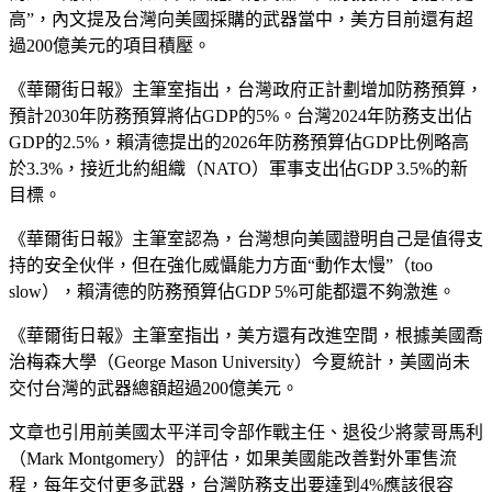
高”，內文提及台灣向美國採購的武器當中，美方目前還有超
過200億美元的項目積壓。
《華爾街日報》主筆室指出，台灣政府正計劃增加防務預算，
預計2030年防務預算將佔GDP的5%。台灣2024年防務支出佔
GDP的2.5%，賴清德提出的2026年防務預算佔GDP比例略高
於3.3%，接近北約組織（NATO）軍事支出佔GDP 3.5%的新
目標。
《華爾街日報》主筆室認為，台灣想向美國證明自己是值得支
持的安全伙伴，但在強化威懾能力方面“動作太慢”（too
slow），賴清德的防務預算佔GDP 5%可能都還不夠激進。
《華爾街日報》主筆室指出，美方還有改進空間，根據美國喬
治梅森大學（George Mason University）今夏統計，美國尚未
交付台灣的武器總額超過200億美元。
文章也引用前美國太平洋司令部作戰主任、退役少將蒙哥馬利
（Mark Montgomery）的評估，如果美國能改善對外軍售流
程，每年交付更多武器，台灣防務支出要達到4%應該很容