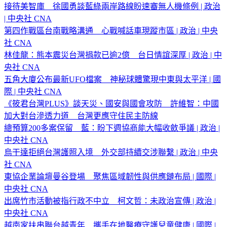
接待美智庫 徐國勇談藍綠兩岸路線盼速審無人機條例 | 政治
| 中央社 CNA
第四作戰區台南戰略溝通 心戰喊話車現蹤市區 | 政治 | 中央
社 CNA
林佳龍：熊本震災台灣捐款已逾2億 台日情誼深厚 | 政治 | 中
央社 CNA
五角大廈公布最新UFO檔案 神秘球體驚現中東與太平洋 | 國
際 | 中央社 CNA
《筱君台灣PLUS》談天災、國安與國會攻防 許維智：中國
加大對台滲透力道 台灣更應守住民主防線
總預算200多案保留 藍：盼下週協商能大幅收斂爭議 | 政治 |
中央社 CNA
烏干達拒絕台灣護照入境 外交部持續交涉聯繫 | 政治 | 中央
社 CNA
東協企業論壇曼谷登場 聚焦區域韌性與供應鏈布局 | 國際 |
中央社 CNA
出席竹市活動被指行政不中立 柯文哲：未政治宣傳 | 政治 |
中央社 CNA
越南家扶串聯台越青年 攜手在地醫療守護兒童健康 | 國際 |