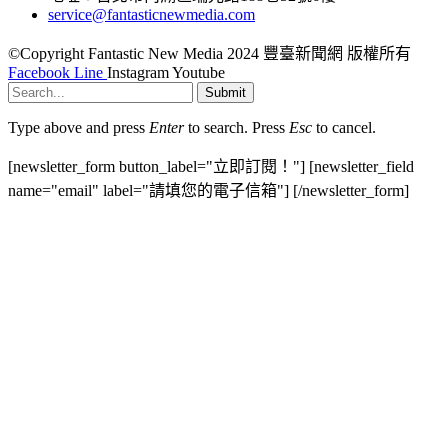
service@fantasticnewmedia.com
©Copyright Fantastic New Media 2024 豐臺新聞網 版權所有
Facebook
Line
Instagram
Youtube
Submit
Type above and press
Enter
to search. Press
Esc
to cancel.
[newsletter_form button_label="立即訂閱！"] [newsletter_field
name="email" label="請填您的電子信箱"] [/newsletter_form]