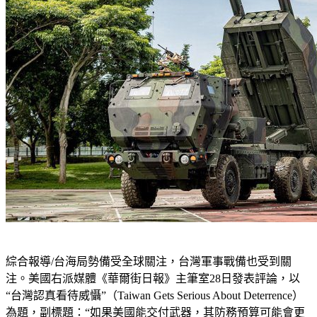
綜合報導/台海局勢備受全球關注，台灣軍事戰備也受到關
注。美國右派媒體《華爾街日報》主筆室28日發表評論，以
“台灣認真看待威懾”（Taiwan Gets Serious About Deterrence）
為題，副標題：“如果美國能交付武器，其防務預算可能會更