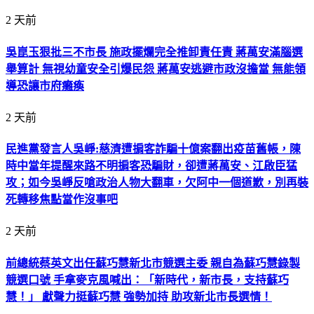
2 天前
吳崑玉狠批三不市長 施政擺爛完全推卸責任責 蔣萬安滿腦選
舉算計 無視幼童安全引爆民怨 蔣萬安逃避市政沒擔當 無能領
導恐讓市府癱瘓
2 天前
民進黨發言人吳崢:慈濟遭掮客詐騙十億案翻出疫苗舊帳，陳
時中當年提醒來路不明掮客恐騙財，卻遭蔣萬安、江啟臣猛
攻；如今吳崢反嗆政治人物大翻車，欠阿中一個道歉，別再裝
死轉移焦點當作沒事吧
2 天前
前總統蔡英文出任蘇巧慧新北市競選主委 親自為蘇巧慧錄製
競選口號 手拿麥克風喊出：「新時代，新市長，支持蘇巧
慧！」 獻聲力挺蘇巧慧 強勢加持 助攻新北市長選情！