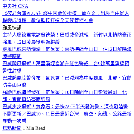
中央社 CNA
《筱君台灣PLUS》談中國數位極權 董立文：出境自由從人
權變成特權 數位監控打造全天候管控社會
颱風快訊
主持人廖筱君電訪吳德榮！巴威威脅減輕 新竹以北慎防豪雨
強風、12日凌晨後明顯趨緩
颱風巴威來勢洶洶！氣象署：雨勢持續至11日 估12日解除海
陸警時間
巴威颱風逼近！萬里溪堰塞湖升紅色警戒 台9線萬里溪橋預
警性封橋
巴威颱風陸警發布！氣象署：已減弱為中度颱風 北部、宜蘭
防豪雨巨浪
強颱巴威海警發布！氣象署：10日晚間至11日影響最劇 北
部、宜蘭慎防豪雨強風
巴威步步逼近！氣象署：最快7/9下半天發海警、深夜發陸警
不斷更新／巴威10、11日最靠近台灣 航空、船班、公路最新
異動一次看
焦點新聞
1 Min Read