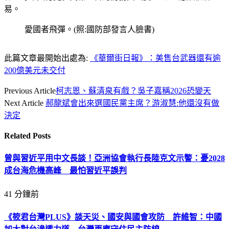
易。
愛國者飛彈。(照:國防部發言人臉書)
此篇文章最開始出處為:
《華爾街日報》：美售台武器還有逾
200億美元未交付
Previous Article
柯志恩、蘇清泉有戲？吳子嘉稱2026恐變天
Next Article
郝龍斌會出來選國民黨主席？游淑慧:他還沒有做
決定
Related
Posts
曾與習近平用中文長談！亞洲協會執行長陸克文示警：憂2028
成台海危機高峰 最怕習近平誤判
41 分鐘前
《筱君台灣PLUS》談天災、國安與國會攻防 許維智：中國