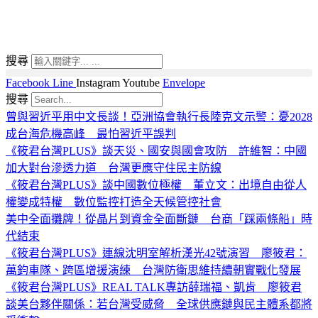
搜尋
Facebook
Line
Instagram
Youtube
Envelope
搜尋
曾與習近平用中文長談！亞洲協會執行長陸克文示警：憂2028
成台海危機高峰 最怕習近平誤判
《筱君台灣PLUS》談天災、國安與國會攻防 許維智：中國
加大對台滲透力道 台灣更應守住民主防線
《筱君台灣PLUS》談中國數位極權 董立文：出境自由從人
權變成特權 數位監控打造全天候管控社會
美中全面攤牌！從晶片到資金全面斷鏈 台商「踩兩條船」時
代結束
《筱君台灣PLUS》連線沈明室解析漢光42號演習 廖筱君：
萬鈞車隊、跨區增援演練 台灣防衛思維持續朝實戰化發展
《筱君台灣PLUS》REAL TALK專訪薛瑞福、凱肯 廖筱君
談美台夥伴關係：若台灣受威脅 全球供應鏈與民主體系都將