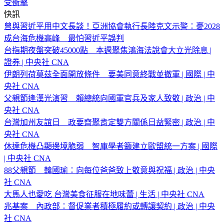
受衝擊
快訊
曾與習近平用中文長談！亞洲協會執行長陸克文示警：憂2028
成台海危機高峰 最怕習近平誤判
台指期夜盤突破45000點 本週聚焦鴻海法說會大立光除息 |
證券 | 中央社 CNA
伊朗列荷莫茲全面開放條件 要美同意終戰並撤軍 | 國際 | 中
央社 CNA
父親節逢漢光演習 賴總統向國軍官兵及家人致敬 | 政治 | 中
央社 CNA
台灣加州友誼日 政要齊聚肯定雙方關係日益緊密 | 政治 | 中
央社 CNA
休達危機凸顯邊境脆弱 智庫學者籲建立歐盟統一方案 | 國際
| 中央社 CNA
88父親節 韓國瑜：向每位爸爸致上敬意與祝福 | 政治 | 中央
社 CNA
大馬人也愛吃 台灣美食征服在地味蕾 | 生活 | 中央社 CNA
兆基案 內政部：督促業者積極履約或轉讓契約 | 政治 | 中央
社 CNA