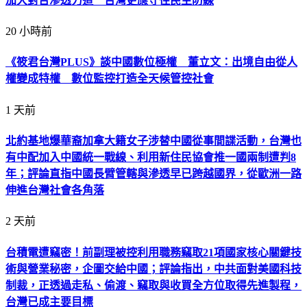
加大對台滲透力道 台灣更應守住民主防線
20 小時前
《筱君台灣PLUS》談中國數位極權 董立文：出境自由從人
權變成特權 數位監控打造全天候管控社會
1 天前
北約基地爆華裔加拿大籍女子涉替中國從事間諜活動，台灣也
有中配加入中國統一戰線、利用新住民協會推一國兩制遭判8
年；評論直指中國長臂管轄與滲透早已跨越國界，從歐洲一路
伸進台灣社會各角落
2 天前
台積電遭竊密！前副理被控利用職務竊取21項國家核心關鍵技
術與營業秘密，企圖交給中國；評論指出，中共面對美國科技
制裁，正透過走私、偷渡、竊取與收買全方位取得先進製程，
台灣已成主要目標