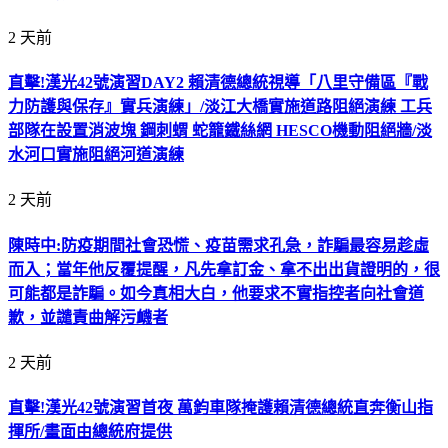
2 天前
直擊!漢光42號演習DAY2 賴清德總統視導「八里守備區『戰
力防護與保存』實兵演練」/淡江大橋實施道路阻絕演練 工兵
部隊在設置消波塊 鋼刺蝟 蛇籠鐵絲網 HESCO機動阻絕牆/淡
水河口實施阻絕河道演練
2 天前
陳時中:防疫期間社會恐慌、疫苗需求孔急，詐騙最容易趁虛
而入；當年他反覆提醒，凡先拿訂金、拿不出出貨證明的，很
可能都是詐騙。如今真相大白，他要求不實指控者向社會道
歉，並譴責曲解污衊者
2 天前
直擊!漢光42號演習首夜 萬鈞車隊掩護賴清德總統直奔衡山指
揮所/畫面由總統府提供