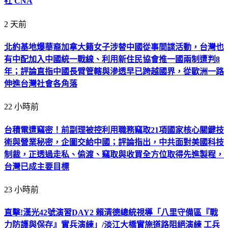
社 CNA
2 天前
北約基地爆華裔加拿大籍女子涉替中國從事間諜活動，台灣也
有中配加入中國統一戰線、利用新住民協會推一國兩制遭判8
年；評論直指中國長臂管轄與滲透早已跨越國界，從歐洲一路
伸進台灣社會各角落
22 小時前
台積電遭竊密！前副理被控利用職務竊取21項國家核心關鍵技
術與營業秘密，企圖交給中國；評論指出，中共面對美國科技
制裁，正透過走私、偷渡、竊取與收買全方位取得先進製程，
台灣已成主要目標
23 小時前
直擊!漢光42號演習DAY2 賴清德總統視導「八里守備區『戰
力防護與保存』實兵演練」/淡江大橋實施道路阻絕演練 工兵