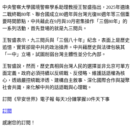
中央警察大學國境警察學系助理教授王智盛指出，2025年適逢
二戰終戰80年、聯合國成立80週年與台灣光復80週年等三個重
要時間節點，中共藉此在9月與10月密集操作「三個80年」的
一系列活動，首先登場的就是九三閱兵。
王智盛表示，九三閱兵與「三個八十年」紀念，表面上是歷史
追憶，實質卻是中共的政治操弄。中共藉歷史與法律包裝其
「一中」立場，試圖削弱台灣主體性並分化內部。
王智盛說，然而，歷史真相與台灣人民的選擇並非北京可單方
面定義。政府必須持續以反統戰、反侵略、維護話語權為核
心，透過嚴控統戰滲透、建構自主敘事、深化國際合作與凝聚
社會共識，來化解中共的話語戰與心理戰。
訂閱《早安世界》電子報 每天3分鐘掌握10件天下事
訂閱
感謝您的訂閱！