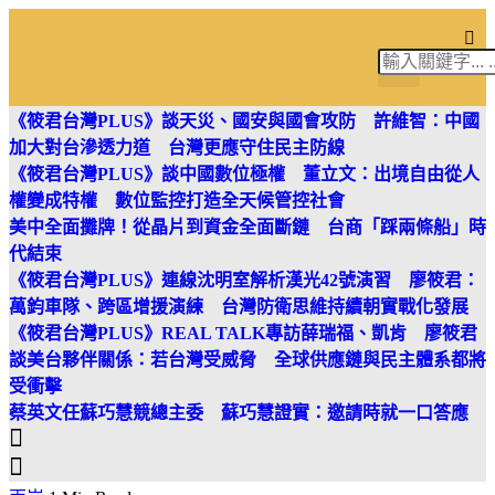
筱君台灣 PLUS
焦點新聞
知微見豐
《筱君台灣PLUS》談天災、國安與國會攻防 許維智：中國
加大對台滲透力道 台灣更應守住民主防線
《筱君台灣PLUS》談中國數位極權 董立文：出境自由從人
權變成特權 數位監控打造全天候管控社會
美中全面攤牌！從晶片到資金全面斷鏈 台商「踩兩條船」時
代結束
《筱君台灣PLUS》連線沈明室解析漢光42號演習 廖筱君：
萬鈞車隊、跨區增援演練 台灣防衛思維持續朝實戰化發展
《筱君台灣PLUS》REAL TALK專訪薛瑞福、凱肯 廖筱君
談美台夥伴關係：若台灣受威脅 全球供應鏈與民主體系都將
受衝擊
蔡英文任蘇巧慧競總主委 蘇巧慧證實：邀請時就一口答應