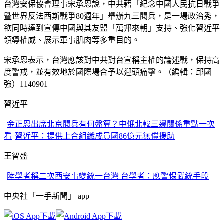
台灣安保協會理事宋承恩說，中共藉「紀念中國人民抗日戰爭
暨世界反法西斯戰爭80週年」舉辦九三閱兵，是一場政治秀，
欲同時達到宣傳中國與其友盟「萬邦來朝」支持、強化習近平
領導權威、展示軍事肌肉等多重目的。
宋承恩表示，台灣應該對中共對台宣稱主權的論述戰，保持高
度警戒，並有效地於國際場合予以迎頭痛擊。（編輯：邱國
強）1140901
習近平
金正恩出席北京閱兵有何盤算？中俄北韓三邊關係重點一次
看
習近平：提供上合組織成員國86億元無償援助
王智盛
陸學者稱二次西安事變統一台灣 台學者：應警惕武統手段
中央社「一手新聞」 app