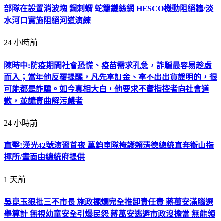
部隊在設置消波塊 鋼刺蝟 蛇籠鐵絲網 HESCO機動阻絕牆/淡
水河口實施阻絕河道演練
24 小時前
陳時中:防疫期間社會恐慌、疫苗需求孔急，詐騙最容易趁虛
而入；當年他反覆提醒，凡先拿訂金、拿不出出貨證明的，很
可能都是詐騙。如今真相大白，他要求不實指控者向社會道
歉，並譴責曲解污衊者
24 小時前
直擊!漢光42號演習首夜 萬鈞車隊掩護賴清德總統直奔衡山指
揮所/畫面由總統府提供
1 天前
吳崑玉狠批三不市長 施政擺爛完全推卸責任責 蔣萬安滿腦選
舉算計 無視幼童安全引爆民怨 蔣萬安逃避市政沒擔當 無能領