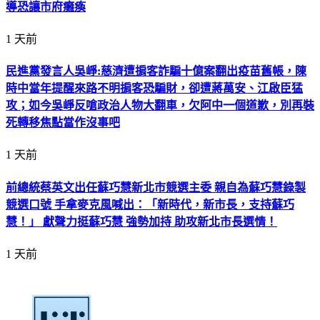
導恐讓市府癱瘓
1 天前
民進黨發言人吳崢:慈濟遭掮客詐騙十億案翻出疫苗舊帳，陳
時中當年提醒來路不明掮客恐騙財，卻遭蔣萬安、江啟臣猛
攻；如今吳崢反嗆政治人物大翻車，欠阿中一個道歉，別再裝
死轉移焦點當作沒事吧
1 天前
前總統蔡英文出任蘇巧慧新北市競選主委 親自為蘇巧慧錄製
競選口號 手拿麥克風喊出：「新時代，新市長，支持蘇巧
慧！」 獻聲力挺蘇巧慧 強勢加持 助攻新北市長選情！
1 天前