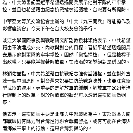
為，中共總書記習近平希望透過閱兵展示他對軍隊的牢牢掌
控，並且也希望藉由紀念抗戰搶奪話語權，台灣要有所提防。
中華亞太菁英交流協會主辦的「中共『九三閱兵』可能操作及
影響座談會」今天下午在台大校友會館舉行。
淡江大學國際事務與戰略研究所副教授林穎佑表示，中共希望
藉由軍演達成外交、內政與對台的目標。習近平希望透過閱兵
去展示他對軍隊的牢牢掌控，固然「黨指揮槍」，但是槍桿子
出政權，只要能掌握著解放軍，在政治的領導絕對是穩固的。
林穎佑並指，中共希望藉由抗戰紀念強奪話語權，並在對外宣
達一個中國原則。對台灣來說要提防統戰意味外，也要注意新
型武器的運用，更重要的是解放軍的編制，解放軍在2024年進
行體制上的改革，對於解放軍的狀況可以透過這次閱兵做觀
察。
他表示，這次閱兵主要是北部與中部戰區為主，東部戰區與南
部戰區仍有餘力對台灣進行聯合戰備警巡，或有可能在台海與
南海做軍事上的行動，這是台灣要提防的。