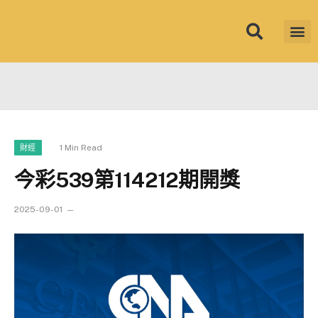
筱君台灣 PL
焦點新聞
知微見豐
1 Min Read
財經
今彩539第114212期開獎
2025-09-01