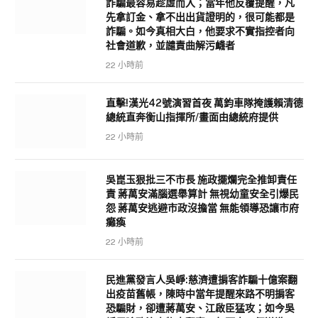
詐騙最容易趁虛而入；當年他反覆提醒，凡
先拿訂金、拿不出出貨證明的，很可能都是
詐騙。如今真相大白，他要求不實指控者向
社會道歉，並譴責曲解污衊者
22 小時前
直擊!漢光42號演習首夜 萬鈞車隊掩護賴清德
總統直奔衡山指揮所/畫面由總統府提供
22 小時前
吳崑玉狠批三不市長 施政擺爛完全推卸責任
責 蔣萬安滿腦選舉算計 無視幼童安全引爆民
怨 蔣萬安逃避市政沒擔當 無能領導恐讓市府
癱瘓
22 小時前
民進黨發言人吳崢:慈濟遭掮客詐騙十億案翻
出疫苗舊帳，陳時中當年提醒來路不明掮客
恐騙財，卻遭蔣萬安、江啟臣猛攻；如今吳