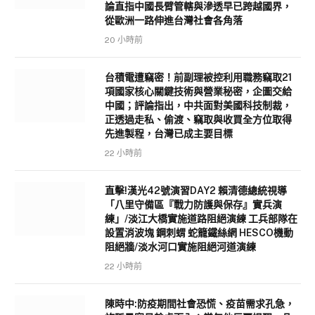
論直指中國長臂管轄與滲透早已跨越國界，
從歐洲一路伸進台灣社會各角落
20 小時前
台積電遭竊密！前副理被控利用職務竊取21
項國家核心關鍵技術與營業秘密，企圖交給
中國；評論指出，中共面對美國科技制裁，
正透過走私、偷渡、竊取與收買全方位取得
先進製程，台灣已成主要目標
22 小時前
直擊!漢光42號演習DAY2 賴清德總統視導
「八里守備區『戰力防護與保存』實兵演
練」/淡江大橋實施道路阻絕演練 工兵部隊在
設置消波塊 鋼刺蝟 蛇籠鐵絲網 HESCO機動
阻絕牆/淡水河口實施阻絕河道演練
22 小時前
陳時中:防疫期間社會恐慌、疫苗需求孔急，