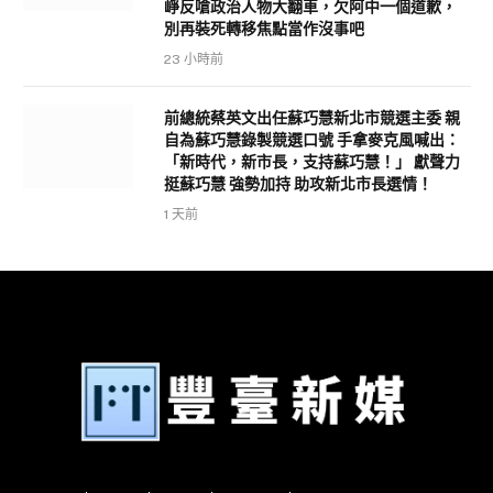
崢反嗆政治人物大翻車，欠阿中一個道歉，
別再裝死轉移焦點當作沒事吧
23 小時前
前總統蔡英文出任蘇巧慧新北市競選主委 親
自為蘇巧慧錄製競選口號 手拿麥克風喊出：
「新時代，新市長，支持蘇巧慧！」 獻聲力
挺蘇巧慧 強勢加持 助攻新北市長選情！
1 天前